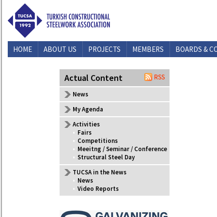
HOME
ABOUT US
PROJECTS
MEMBERS
BOARDS & C
CONTACT US
Actual Content
News
My Agenda
Activities
•
Fairs
•
Competitions
•
Meeitng / Seminar / Conference
•
Structural Steel Day
TUCSA in the News
•
News
•
Video Reports