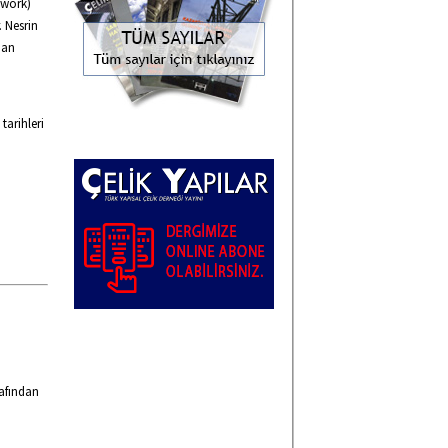
lwork)
. Nesrin
oan
tarihleri
rafından