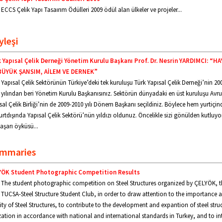
ECCS Çelik Yapı Tasaırım Ödülleri 2009 ödül alan ülkeler ve projeler...
yleşi
 Yapısal Çelik Derneği Yönetim Kurulu Başkanı Prof. Dr. Nesrin YARDIMCI: “H
BÜYÜK ŞANSIM, AİLEM VE DERNEK”
Yapısal Çelik Sektörünün Türkiye’deki tek kuruluşu Türk Yapısal Çelik Derneği’nin 20
yılından beri Yönetim Kurulu Başkanısınız. Sektörün dünyadaki en üst kuruluşu Avr
sal Çelik Birliği’nin de 2009-2010 yılı Dönem Başkanı seçildiniz. Böylece hem yurtiçi
urtdışında Yapısal Çelik Sektörü’nün yıldızı oldunuz. Öncelikle sizi gönülden kutluyo
başarı öyküsü...
mmaries
YÖK Student Photographic Competition Results
The student photographic competition on Steel Structures organized by ÇELYÖK, t
TUCSA-Steel Structure Student Club, in order to draw attention to the importance 
ity of Steel Structures, to contribute to the development and expantion of steel stru
ization in accordance with national and international standards in Turkey, and to i