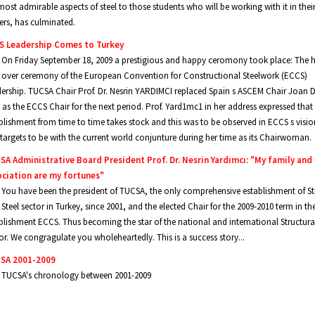
most admirable aspects of steel to those students who will be working with it in their
ers, has culminated.
S Leadership Comes to Turkey
On Friday September 18, 2009 a prestigious and happy ceromony took place: The 
over ceremony of the European Convention for Constructional Steelwork (ECCS)
ership. TUCSA Chair Prof. Dr. Nesrin YARDIMCI replaced Spain s ASCEM Chair Joan D
 as the ECCS Chair for the next period. Prof. Yard1mc1 in her address expressed that
blishment from time to time takes stock and this was to be observed in ECCS s visio
targets to be with the current world conjunture during her time as its Chairwoman.
A Administrative Board President Prof. Dr. Nesrin Yardımcı: "My family and
ociation are my fortunes"
You have been the president of TUCSA, the only comprehensive establishment of St
Steel sector in Turkey, since 2001, and the elected Chair for the 2009-2010 term in th
blishment ECCS. Thus becoming the star of the national and international Structural
or. We congragulate you wholeheartedly. This is a success story...
SA 2001-2009
TUCSA's chronology between 2001-2009