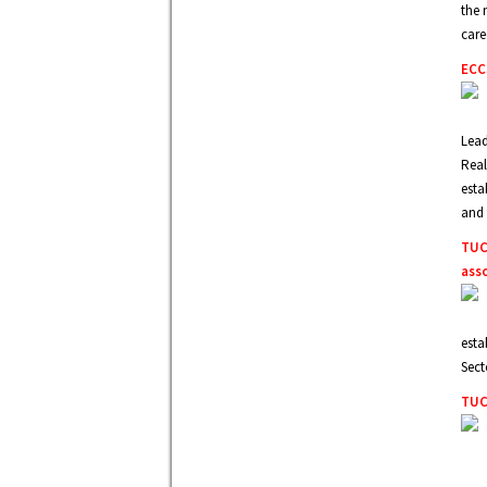
the 
care
ECC
Lead
Real
esta
and 
TUCS
ass
esta
Sect
TUC