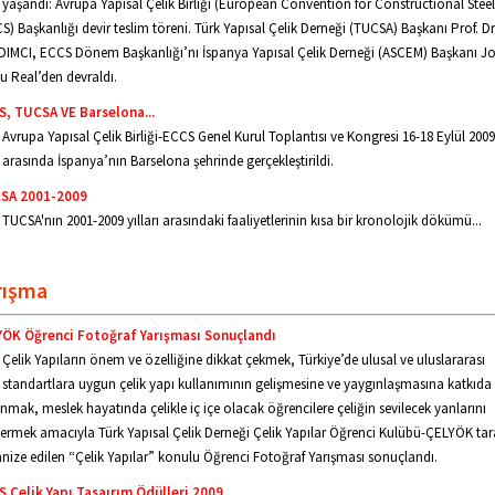
yaşandı: Avrupa Yapısal Çelik Birliği (European Convention for Constructional Stee
S) Başkanlığı devir teslim töreni. Türk Yapısal Çelik Derneği (TUCSA) Başkanı Prof. Dr
IMCI, ECCS Dönem Başkanlığı’nı İspanya Yapısal Çelik Derneği (ASCEM) Başkanı J
iu Real’den devraldı.
S, TUCSA VE Barselona...
Avrupa Yapısal Çelik Birliği-ECCS Genel Kurul Toplantısı ve Kongresi 16-18 Eylül 2009 
arasında İspanya’nın Barselona şehrinde gerçekleştirildi.
SA 2001-2009
TUCSA'nın 2001-2009 yılları arasındaki faaliyetlerinin kısa bir kronolojik dökümü...
rışma
YÖK Öğrenci Fotoğraf Yarışması Sonuçlandı
Çelik Yapıların önem ve özelliğine dikkat çekmek, Türkiye’de ulusal ve uluslararası
standartlara uygun çelik yapı kullanımının gelişmesine ve yaygınlaşmasına katkıda
nmak, meslek hayatında çelikle iç içe olacak öğrencilere çeliğin sevilecek yanlarını
ermek amacıyla Türk Yapısal Çelik Derneği Çelik Yapılar Öğrenci Kulübü-ÇELYÖK ta
nize edilen “Çelik Yapılar” konulu Öğrenci Fotoğraf Yarışması sonuçlandı.
 Çelik Yapı Tasaırım Ödülleri 2009