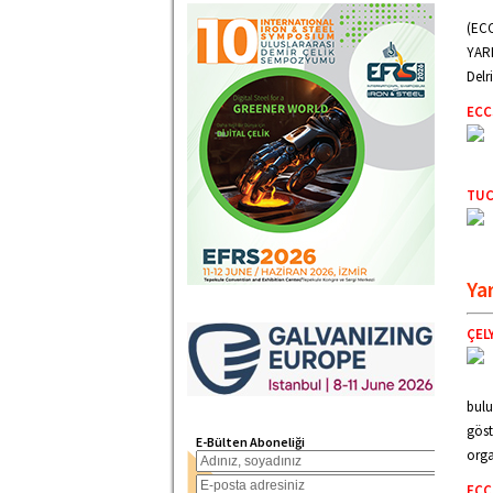
(ECC
YARD
Delr
ECC
TUC
Ya
ÇEL
bulu
göst
E-Bülten Aboneliği
orga
ECCS