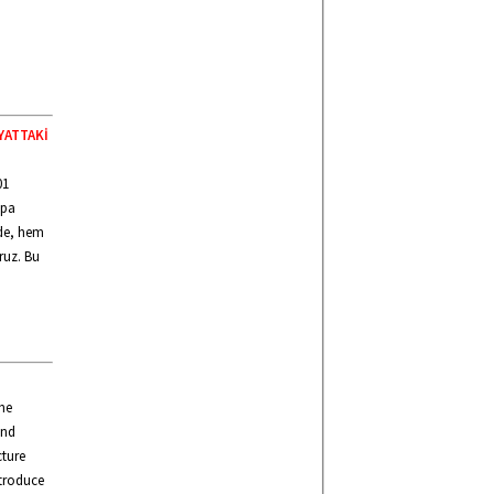
AYATTAKİ
01
upa
nde, hem
ruz. Bu
he
and
cture
ntroduce