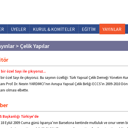
ER
ÜYELER
KURUL & KOMİTELER
EĞİTİM
YAYINLAR
yınlar > Çelik Yapılar
itör
 bir özel Sayı ile çıkıyoruz...
 bir özel Sayı ile çıkıyoruz. Bu sayının özelliği: Türk Yapısal Çelik Derneği Yönetim Ku
anı Prof. Dr. Nesrin YARDIMCI’nın Avrupa Yapısal Çelik Birliği ECCS’in 2009-2010 Dö
anı olması elbette.
ber
S Başkanlığı Türkiye'de
18 Eylül 2009 Cuma günü İspanya’nın Barselona kentinde mutluluk ve onur veren bi