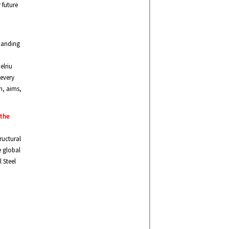
 future
handing
elriu
 every
n, aims,
 the
ructural
e global
 Steel