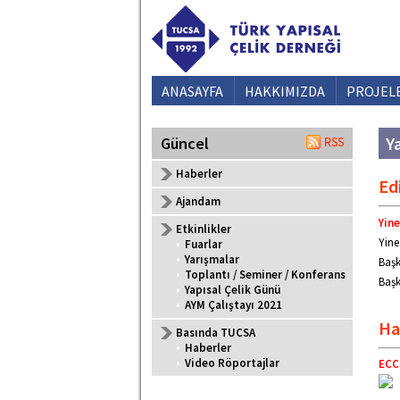
ANASAYFA
HAKKIMIZDA
PROJEL
Ya
Güncel
Haberler
Ed
Ajandam
Yine
Etkinlikler
Yine
•
Fuarlar
•
Yarışmalar
Başk
•
Toplantı / Seminer / Konferans
Başk
•
Yapısal Çelik Günü
•
AYM Çalıştayı 2021
Ha
Basında TUCSA
•
Haberler
•
Video Röportajlar
ECC