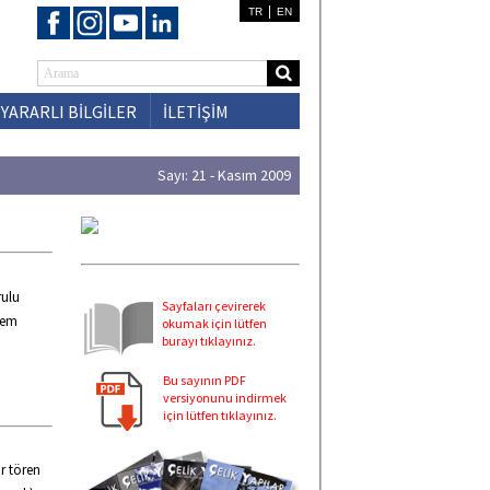
|
TR
EN
YARARLI BİLGİLER
İLETİŞİM
Sayı: 21 - Kasım 2009
rulu
Sayfaları çevirerek
nem
okumak için lütfen
burayı tıklayınız.
Bu sayının PDF
versiyonunu indirmek
için lütfen tıklayınız.
r tören