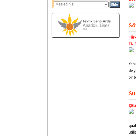
Sö
Türk
EN 
Yapı
de y
bir 
Su
ÇEL
qual
util