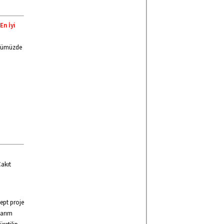
En İyi
Önümüzde
Çakıt
ept proje
sarım