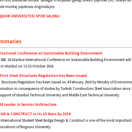
ni hızlı üretilecek olması. Senegal’in koşulları gereği üretim yapmak zor, Türkiye’de ü
nde montaj yapılması öngörülüyor.
ŞEHİR ÜNİVERSİTESİ SPOR SALONU
mmaries
ernational Conference on Sustainable Building Environment
SBE 16 Istanbul International Conference on Sustainable Building Environment will 
in Istanbul on 13-15 October 2016.
First Steel Structures Regulation Has Been Issued
l Structures Regulation has been issued on 4 February 2016 by Ministry of Environm
nisation in consequence of studies by Turkish Construction Steel Association since 
support of Istanbul Technical University and Middle East Technical University.
d Leader in Seismic Architecture
IGN & CONSTRUCT in its 10 Years by 2016
 International Student Steel Bridge Design & Construct is one of the most important
nizations of Bogazici University.