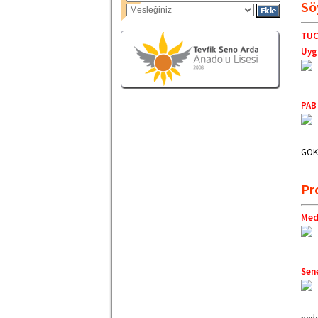
Sö
TUCS
Uyg
PAB
GÖKB
Pr
Med
Sen