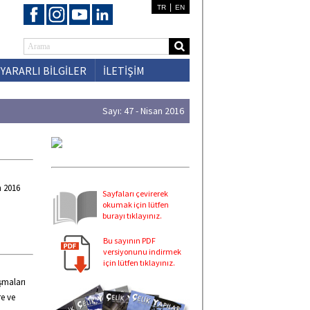
|
TR
EN
YARARLI BİLGİLER
İLETİŞİM
Sayı: 47 - Nisan 2016
n 2016
Sayfaları çevirerek
okumak için lütfen
burayı tıklayınız.
Bu sayının PDF
versiyonunu indirmek
için lütfen tıklayınız.
ışmaları
re ve