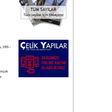
s, 1955 –
birçok
ri