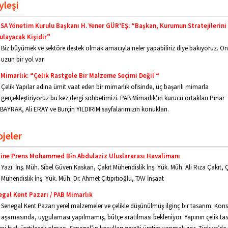
yleşi
A Yönetim Kurulu Başkanı H. Yener GÜR’EŞ: “Başkan, Kurumun Stratejilerini 
ulayacak Kişidir”
Biz büyümek ve sektöre destek olmak amacıyla neler yapabiliriz diye bakıyoruz. 
uzun bir yol var.
 Mimarlık: “Çelik Rastgele Bir Malzeme Seçimi Değil “
Çelik Yapılar adına ümit vaat eden bir mimarlık ofisinde, üç başarılı mimarla
gerçekleştiriyoruz bu kez dergi sohbetimizi. PAB Mimarlık’ın kurucu ortakları Pınar
AYRAK, Ali ERAY ve Burçin YILDIRIM sayfalarımızın konukları.
ojeler
ine Prens Mohammed Bin Abdulaziz Uluslararası Havalimanı
Yazı: İnş. Müh. Sibel Güven Kaskan, Çakıt Mühendislik İnş. Yük. Müh. Ali Rıza Çakıt, 
Mühendislik İnş. Yük. Müh. Dr. Ahmet Çıtıpıtıoğlu, TAV İnşaat
egal Kent Pazarı / PAB Mimarlık
Senegal Kent Pazarı yerel malzemeler ve çelikle düşünülmüş ilginç bir tasarım. Kons
aşamasında, uygulaması yapılmamış, bütçe aratılması bekleniyor. Yapının çelik ta