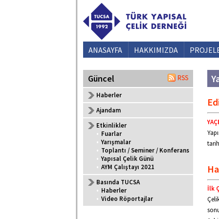
ANASAYFA
HAKKIMIZDA
PROJEL
Ya
Güncel
Haberler
Ed
Ajandam
YAÇE
Etkinlikler
Yapı
•
Fuarlar
•
Yarışmalar
tarih
•
Toplantı / Seminer / Konferans
•
Yapısal Çelik Günü
Ha
•
AYM Çalıştayı 2021
Basında TUCSA
İlk 
•
Haberler
•
Video Röportajlar
Çeli
sonu