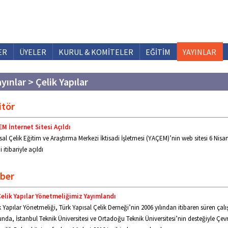
ER
ÜYELER
KURUL & KOMİTELER
EĞİTİM
YAYINLAR
yınlar > Çelik Yapılar
itör
M İnternet Sitesi Açıldı
sal Çelik Eğitim ve Araştırma Merkezi İktisadi İşletmesi (YAÇEM)’nin web sitesi 6 Nisa
i itibariyle açıldı
ber
Çelik Yapılar Yönetmeliğimiz Yayımlandı
k Yapılar Yönetmeliği, Türk Yapısal Çelik Derneği’nin 2006 yılından itibaren süren çal
nda, İstanbul Teknik Üniversitesi ve Ortadoğu Teknik Üniversitesi’nin desteğiyle Çev