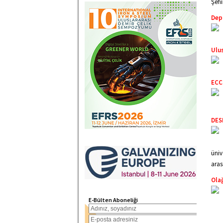
Şehi
Dep
Ulus
ECCS
DES
üniv
aras
Olağ
E-Bülten Aboneliği