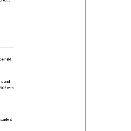
retilip
be held
ent and
2006 with
 student