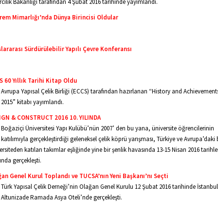
rcilik Bakanlığı tarafından 4 Şubat 2016 tarihinde yayımlandı.
rem Mimarlığı’nda Dünya Birincisi Oldular
lararası Sürdürülebilir Yapılı Çevre Konferansı
 60 Yıllık Tarihi Kitap Oldu
Avrupa Yapısal Çelik Birliği (ECCS) tarafından hazırlanan “History and Achievement
2015” kitabı yayımlandı.
IGN & CONSTRUCT 2016 10. YILINDA
Boğaziçi Üniversitesi Yapı Kulübü’nün 2007’ den bu yana, üniversite öğrencilerinin
katılımıyla gerçekleştirdiği geleneksel çelik köprü yarışması, Türkiye ve Avrupa’daki 
ersiteden katılan takımlar eşliğinde yine bir şenlik havasında 13-15 Nisan 2016 tarihle
ında gerçekleşti.
an Genel Kurul Toplandı ve TUCSA’nın Yeni Başkanı’nı Seçti
Türk Yapısal Çelik Derneği’nin Olağan Genel Kurulu 12 Şubat 2016 tarihinde İstanbul
Altunizade Ramada Asya Oteli’nde gerçekleşti.