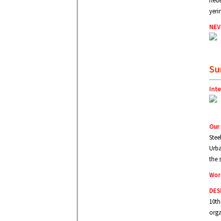
nede
yeri
NEV
Su
Int
Our 
Stee
Urba
the 
Worl
DES
10th
orga