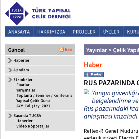
ANASAYFA
HAKKIMIZDA
PROJELER
ÜYELER
KURU
Yayınlar > Çelik Yapı
Güncel
Haberler
Haber
Ajandam
Etkinlikler
RUS PAZARINDA 
•
Fuarlar
•
Yarışmalar
Yangın güvenliği 
•
Toplantı / Seminer / Konferans
belgelendirme ve
•
Yapısal Çelik Günü
•
AYM Çalıştayı 2021
Rus pazarındaki faaliy
anlaşması imzaladı.
Basında TUCSA
•
Haberler
•
Video Röportajlar
Reflex-R Genel Müdürü 
yerleşik şirketi Efectis