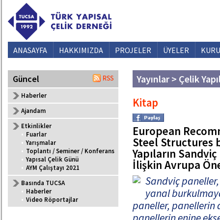
ANASAYFA
HAKKIMIZDA
PROJELER
ÜYELER
KURU
Yayınlar > Çelik Yapı
Güncel
Haberler
Kitap
Ajandam
Etkinlikler
European Recomme
•
Fuarlar
Steel Structures 
•
Yarışmalar
Yapıların Sandviç
•
Toplantı / Seminer / Konferans
•
Yapısal Çelik Günü
İlişkin Avrupa Öne
•
AYM Çalıştayı 2021
Sandviç paneller,
Basında TUCSA
yanal burkulmaya 
•
Haberler
•
Video Röportajlar
paneller, panellerin
panellerin enine ekse