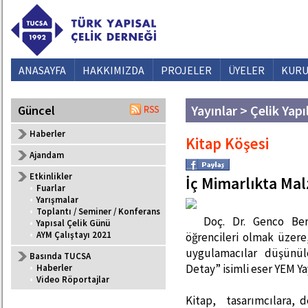
ANASAYFA
HAKKIMIZDA
PROJELER
ÜYELER
KURU
Yayınlar > Çelik Yapı
Güncel
Haberler
Kitap Köşesi
Ajandam
Etkinlikler
İç Mimarlıkta Ma
•
Fuarlar
•
Yarışmalar
•
Toplantı / Seminer / Konferans
Doç. Dr. Genco Ber
•
Yapısal Çelik Günü
•
AYM Çalıştayı 2021
öğrencileri olmak üzere
uygulamacılar düşünül
Basında TUCSA
Detay” isimli eser YEM Y
•
Haberler
•
Video Röportajlar
Kitap, tasarımcılara, 