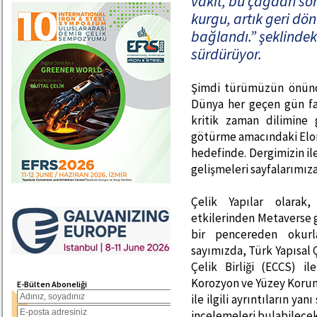
vakit, bu çağdan son
kurgu, artık geri dö
bağlandı.” şeklindek
sürdürüyor.
Şimdi türümüzün önünd
Dünya her geçen gün far
kritik zaman dilimine 
götürme amacındaki Elon
hedefinde. Dergimizin il
gelişmeleri sayfalarımıza
Çelik Yapılar olarak
etkilerinden Metaverse g
bir pencereden okurl
sayımızda, Türk Yapısal 
Çelik Birliği (ECCS) i
Korozyon ve Yüzey Korum
E-Bülten Aboneliği
ile ilgili ayrıntıların ya
incelemeleri bulabilecek