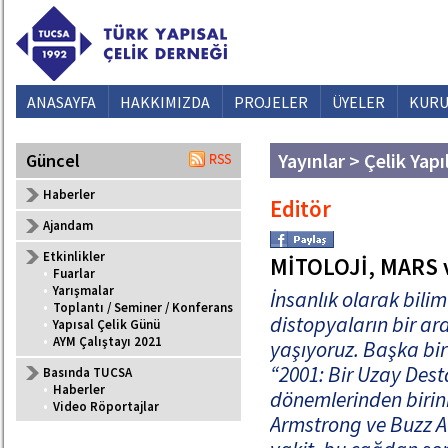
ANASAYFA
HAKKIMIZDA
PROJELER
ÜYELER
KURU
Yayınlar > Çelik Yapı
Güncel
Haberler
Editör
Ajandam
Etkinlikler
MİTOLOJİ, MARS 
•
Fuarlar
•
Yarışmalar
İnsanlık olarak bilim
•
Toplantı / Seminer / Konferans
distopyaların bir a
•
Yapısal Çelik Günü
•
AYM Çalıştayı 2021
yaşıyoruz. Başka bir 
“2001: Bir Uzay Desta
Basında TUCSA
•
Haberler
dönemlerinden birini
•
Video Röportajlar
Armstrong ve Buzz Al