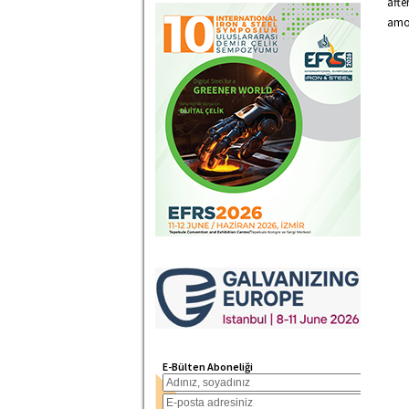
afte
amon
E-Bülten Aboneliği