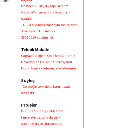
choose
PROSteel 2010 Çelik Yapı Tasarımı
Öğrenci Yarışması’nda başvuru tarihi
uzatıldı
TUCSA AB Projesi başarıyla sonuçlandı
3. versiyon TUCSAmark
SSCS 2010’a yoğun ilgi
Teknik Makale
Çapraz Gergilerin Çelik Bina Dinamik
Davranışına Etkisinin Operasyonal
Modal Analiz Yöntemiyle Belirlenmesi
Söyleşi
“Geleceğin teknolojisi kuru inşaat
olacaktır”
Projeler
İstanbul Culinary Institute’de
tencereler de, bina da çelik
Sabiha Gökçen Uluslararası