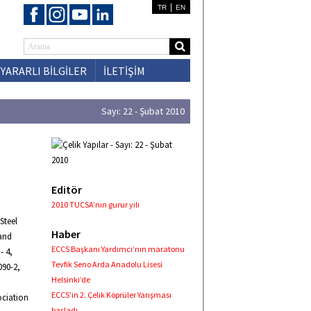
|
TR
EN
YARARLI BİLGİLER
İLETİŞİM
Sayı: 22 - Şubat 2010
Editör
2010 TUCSA’nın gurur yılı
Steel
Haber
 and
ECCS Başkanı Yardımcı’nın maratonu
- 4,
Tevfik Seno Arda Anadolu Lisesi
090-2,
Helsinki’de
ECCS’in 2. Çelik Köprüler Yarışması
ociation
başladı