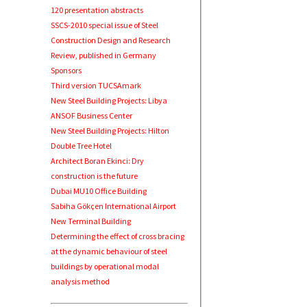
120 presentation abstracts
SSCS-2010 special issue of Steel
Construction Design and Research
Review, published in Germany
Sponsors
Third version TUCSAmark
New Steel Building Projects: Libya
ANSOF Business Center
New Steel Building Projects: Hilton
Double Tree Hotel
Architect Boran Ekinci: Dry
construction is the future
Dubai MU10 Office Building
Sabiha Gökçen International Airport
New Terminal Building
Determining the effect of cross bracing
at the dynamic behaviour of steel
buildings by operational modal
analysis method