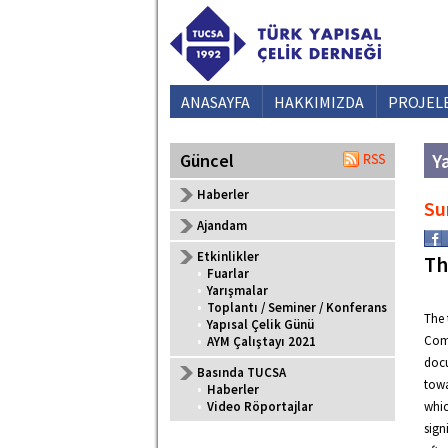
ANASAYFA
HAKKIMIZDA
PROJEL
Ya
Güncel
Haberler
Su
Ajandam
Etkinlikler
Th
•
Fuarlar
•
Yarışmalar
•
Toplantı / Seminer / Konferans
The 
•
Yapısal Çelik Günü
Comp
•
AYM Çalıştayı 2021
docu
Basında TUCSA
towa
•
Haberler
•
Video Röportajlar
whic
sign