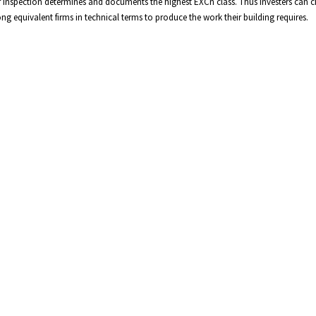
r inspection determines and documents the highest EXCn class. Thus investers can 
g equivalent firms in technical terms to produce the work their building requires.