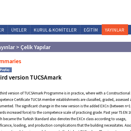
ER
ÜYELER
KURUL & KOMİTELER
EĞİTİM
YAYINLAR
yınlar > Çelik Yapılar
mmaries
ird version TUCSAmark
third version of TUCSAmark Programme is in practice, where with a Constructional 
etence Certificate TUCSA member establishments are classified, graded, assessed
mented. The significant change in the new version is the added EXCn (between n=1 
rds increased force) to the competence scale of practicing grade. Past year TS EN 1
h became the Turkish Standard also denotes the EXCn class according to usage,
ificance, loading, and production complications that the building necessitates. Ass