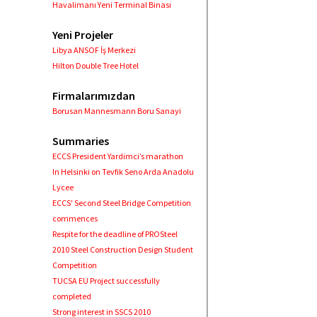
Havalimanı Yeni Terminal Binası
Yeni Projeler
Libya ANSOF İş Merkezi
Hilton Double Tree Hotel
Firmalarımızdan
Borusan Mannesmann Boru Sanayi
Summaries
ECCS President Yardimci’s marathon
In Helsinki on Tevfik Seno Arda Anadolu
Lycee
ECCS' Second Steel Bridge Competition
commences
Respite for the deadline of PROSteel
2010 Steel Construction Design Student
Competition
TUCSA EU Project successfully
completed
Strong interest in SSCS 2010