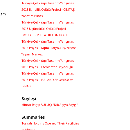
Türkiye Çelik Yapı Tasarım Yarışması
2013 İkincilik Ödülü Projesi - ÇİMTAŞ
plam
Yönetim Binası
Türkiye Çelik Yapı Tasarım Yarışması
2013 Üçüncülük Ödülü Projesi -
DOUBLE TREE BY HILTON HOTEL
Türkiye Çelik Yapı Tasarım Yarışması
2013 Projesi - Aqua Florya Alışveriş ve
Yaşam Merkezi
Türkiye Çelik Yapı Tasarım Yarışması
2013 Projesi - Esenler Yeni Viyadüğü
Türkiye Çelik Yapı Tasarım Yarışması
2013 Projesi - VİALAND SHOWROOM
BİNASI
Söyleşi
Mimar Ragıp BULUÇ: "Dik Açıya Saygı"
Summaries
Tosyalı Holding Opened Their Facilities
in Algeria