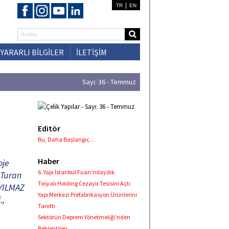
|
TR
EN
YARARLI BİLGİLER
İLETİŞİM
Sayı: 36 - Temmuz
Editör
Bu, Daha Başlangıç…
Haber
oje
6. Yapı İstanbul Fuarı’ndaydık.
. Turan
Tosyalı Holding Cezayir Tesisini Açtı
YILMAZ
Yapı Merkezi Prefabrikasyon Ürünlerini
.,
Tanıttı
Sektörün Deprem Yönetmeliği'nden
Beklentileri