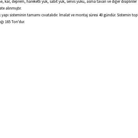
e, kar, deprem, hareketli yük, sabit yük, servis yükü, asma tavan ve diğer disiplinler
ate alınmıştır.
k yapı sisteminin tamamı cıvatalıdır. İmalat ve montaj süresi 40 gündür. Sistemin to
lığı 165 Ton'dur.