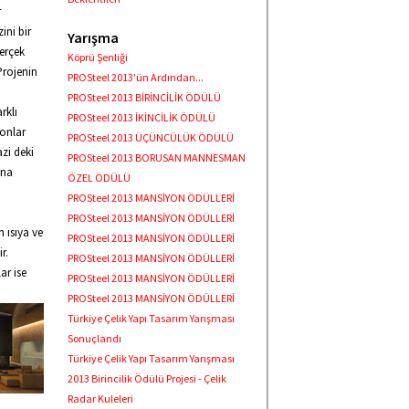
r
ini bir
Yarışma
gerçek
Köprü Şenliği
Projenin
PROSteel 2013'ün Ardından...
PROSteel 2013 BİRİNCİLİK ÖDÜLÜ
rklı
PROSteel 2013 İKİNCİLİK ÖDÜLÜ
lonlar
PROSteel 2013 ÜÇÜNCÜLÜK ÖDÜLÜ
azi deki
PROSteel 2013 BORUSAN MANNESMAN
una
ÖZEL ÖDÜLÜ
PROSteel 2013 MANSİYON ÖDÜLLERİ
PROSteel 2013 MANSİYON ÖDÜLLERİ
 ısıya ve
PROSteel 2013 MANSİYON ÖDÜLLERİ
r.
PROSteel 2013 MANSİYON ÖDÜLLERİ
ar ise
PROSteel 2013 MANSİYON ÖDÜLLERİ
PROSteel 2013 MANSİYON ÖDÜLLERİ
Türkiye Çelik Yapı Tasarım Yarışması
Sonuçlandı
Türkiye Çelik Yapı Tasarım Yarışması
2013 Birincilik Ödülü Projesi - Çelik
Radar Kuleleri