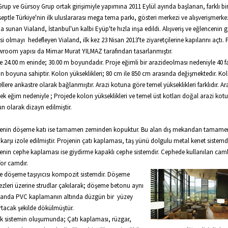
Grup ve Gürsoy Grup ortak girişimiyle yapımına 2011 Eylül ayında başlanan, farklı bi
eptle Türkiye'nin ilk uluslararası mega tema parkı, gösteri merkezi ve alışverişmerkez
a sunan Vialand, İstanbul'un kalbi Eyüp'te hızla inşa edildi. Alışveriş ve eğlencenin 
si olmayı hedefleyen Vialand, ilk kez 23 Nisan 2013'te ziyaretçilerine kapılarını açtı. 
room yapısı da Mimar Murat YILMAZ tarafından tasarlanmıştır.
e 24.00 m eninde; 30.00 m boyundadır. Proje eğimli bir arazideolması nedeniyle 40 fa
n boyuna sahiptir. Kolon yükseklikleri; 80 cm ile 850 cm arasında değişmektedir. Ko
llere ankastre olarak bağlanmıştır. Arazi kotuna göre temel yükseklikleri farklıdır. Ar
ek eğim nedeniyle ; Projede kolon yükseklikleri ve temel üst kotları doğal arazi kot
n olarak dizayn edilmiştir.
enin döşeme katı ise tamamen zeminden kopuktur. Bu alan dış mekandan tamamen
 karşı izole edilmiştir. Projenin çatı kaplaması, taş yünü dolgulu metal kenet sistemdi
enin cephe kaplaması ise giydirme kapaklı cephe sistemdir. Cephede kullanılan caml
or camdır.
e döşeme taşıyıcısı kompozit sistemdir. Döşeme
ezleri üzerine strudlar çakılarak; döşeme betonu aynı
anda PVC kaplamanın altında düzgün bir yüzey
rtacak şekilde dökülmüştür.
ik sistemin oluşumunda; Çatı kaplaması, rüzgar,