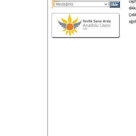
ceph
dikk
Çeli
ağır