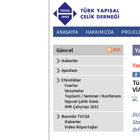
ANASAYFA
HAKKIMIZDA
PROJEL
Ya
Güncel
Haberler
Ya
Ajandam
Etkinlikler
Tü
•
Fuarlar
Vİ
•
Yarışmalar
•
Toplantı / Seminer / Konferans
•
Yapısal Çelik Günü
•
AYM Çalıştayı 2021
DU
Basında TUCSA
Sta
•
Haberler
•
Video Röportajlar
Or