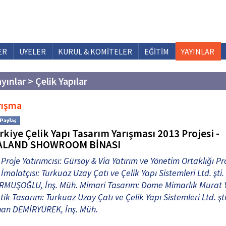
ER
ÜYELER
KURUL & KOMİTELER
EĞİTİM
YAYINLAR
yınlar > Çelik Yapılar
rışma
rkiye Çelik Yapı Tasarım Yarışması 2013 Projesi -
ALAND SHOWROOM BİNASI
Proje Yatırımcısı: Gürsoy & Via Yatırım ve Yönetim Ortaklığı Pr
İmalatçısı: Turkuaz Uzay Çatı ve Çelik Yapı Sistemleri Ltd. şti
RMUŞOĞLU, İnş. Müh. Mimari Tasarım: Dome Mimarlık Murat 
tik Tasarım: Turkuaz Uzay Çatı ve Çelik Yapı Sistemleri Ltd. şti
han DEMİRYÜREK, İnş. Müh.