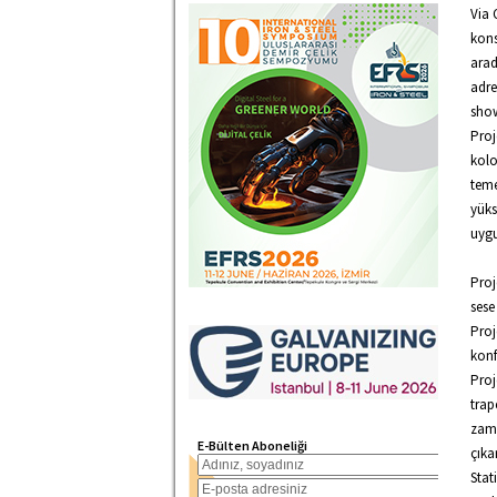
Via 
kons
arad
adre
show
Proj
kolo
teme
yüks
uygu
Proj
sese
Proj
konf
Proj
trap
zam
E-Bülten Aboneliği
çıka
Stat