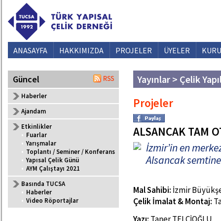
ANASAYFA
HAKKIMIZDA
PROJELER
ÜYELER
KURU
Yayınlar > Çelik Yapı
Güncel
Haberler
Projeler
Ajandam
Etkinlikler
ALSANCAK TAM O
•
Fuarlar
•
Yarışmalar
İzmir’in en merk
•
Toplantı / Seminer / Konferans
Alsancak semtine
•
Yapısal Çelik Günü
•
AYM Çalıştayı 2021
Basında TUCSA
Mal Sahibi:
İzmir Büyükşe
•
Haberler
Çelik İmalat & Montaj:
Ta
•
Video Röportajlar
Yazı:
Taner TELCİOĞLU