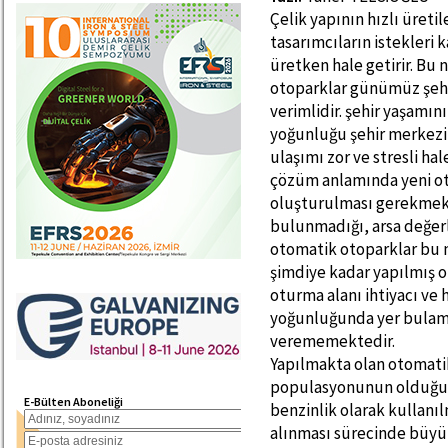
Çelik yapının hızlı üretile
tasarımcıların istekleri k
üretken hale getirir. Bu 
otoparklar günümüz şehi
verimlidir. şehir yaşamını
yoğunluğu şehir merkezin
ulaşımı zor ve stresli ha
çözüm anlamında yeni ot
oluşturulması gerekmekte
bulunmadığı, arsa değer
otomatik otoparklar bu 
şimdiye kadar yapılmış o
oturma alanı ihtiyacı ve 
yoğunluğunda yer bulamad
verememektedir.
Yapılmakta olan otomatik
populasyonunun olduğu Al
E-Bülten Aboneliği
benzinlik olarak kullanıl
alınması sürecinde büyük