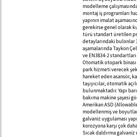
modelleme çalışmasında 
montaj iş programları haz
yapının imalat aşaması
gerekirse genel olarak 
türü standart üretilen p
detaylarındaki bulonlar 1
aşamalarında Taykon Çeli
ve EN3834-2 standartları 
Otomatik otopark binası 
park hizmeti verecek şek
hareket eden asansör, ka
taşıyıcılar, otomatik açı
bulunmaktadır. Yapı barı
bakıma makine şaşesi gör
Amerikan ASD (Allowable
modellenmiş ve boyutland
galvaniz uygulaması yapı
korozyona karşı çok daha
Sıcak daldırma galvaniz