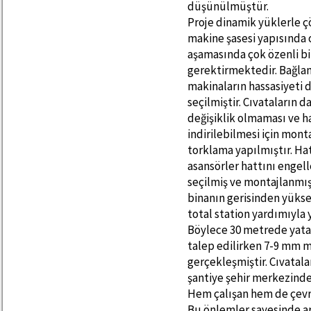
düşünülmüştür.
Proje dinamik yüklerle 
makine şasesi yapısında
aşamasında çok özenli bi
gerektirmektedir. Bağlan
makinaların hassasiyeti
seçilmiştir. Cıvataların 
değişiklik olmaması ve 
indirilebilmesi için mon
torklama yapılmıştır. Hat
asansörler hattını enge
seçilmiş ve montajlanmışt
binanın gerisinden yükse
total station yardımıyla 
Böylece 30 metrede yat
talep edilirken 7-9 mm m
gerçekleşmiştir. Cıvatala
şantiye şehir merkezinde
Hem çalışan hem de çevre
Bu önlemler sayesinde a