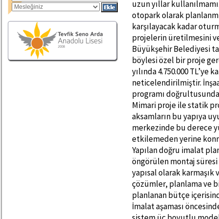
uzun yıllar kullanılmamış
otopark olarak planlanmı
karşılayacak kadar oturm
projelerin üretilmesini v
Büyükşehir Belediyesi ta
böylesi özel bir proje ge
yılında 4.750.000 TL’ye ka
neticelendirilmiştir. İnş
programı doğrultusunda 
Mimari proje ile statik p
aksamların bu yapıya uy
merkezinde bu derece yü
etkilemeden yerine konma
Yapılan doğru imalat plan
öngörülen montaj süresi 
yapısal olarak karmaşık 
çözümler, planlama ve bil
planlanan bütçe içerisi
İmalat aşaması öncesinde 
sistem üç boyutlu model