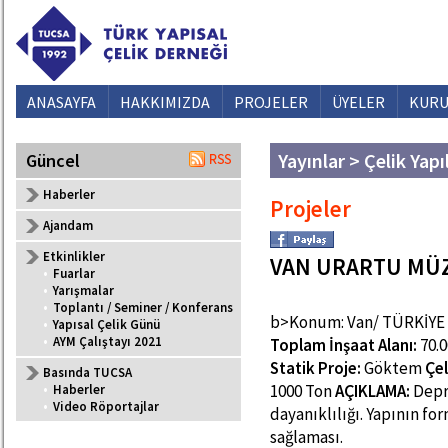
ANASAYFA
HAKKIMIZDA
PROJELER
ÜYELER
KURU
Yayınlar > Çelik Yapı
Güncel
Haberler
Projeler
Ajandam
Etkinlikler
VAN URARTU MÜZ
•
Fuarlar
•
Yarışmalar
•
Toplantı / Seminer / Konferans
b>Konum: Van/ TÜRKİYE
•
Yapısal Çelik Günü
•
AYM Çalıştayı 2021
Toplam İnşaat Alanı:
70.
Statik Proje:
Göktem
Çel
Basında TUCSA
1000 Ton
AÇIKLAMA:
Depr
•
Haberler
•
Video Röportajlar
dayanıklılığı. Yapının fo
sağlaması.