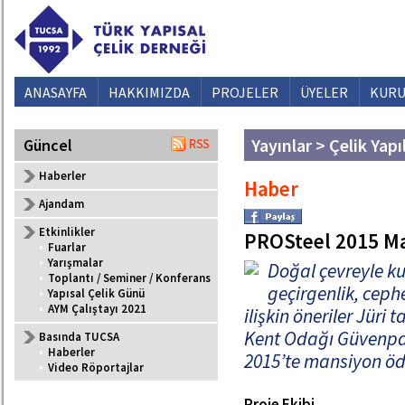
ANASAYFA
HAKKIMIZDA
PROJELER
ÜYELER
KURU
Yayınlar > Çelik Yapı
Güncel
Haberler
Haber
Ajandam
Etkinlikler
PROSteel 2015 M
•
Fuarlar
•
Yarışmalar
Doğal çevreyle ku
•
Toplantı / Seminer / Konferans
geçirgenlik, cep
•
Yapısal Çelik Günü
•
AYM Çalıştayı 2021
ilişkin öneriler Jüri
Kent Odağı Güvenpar
Basında TUCSA
•
Haberler
2015’te mansiyon ö
•
Video Röportajlar
Proje Ekibi