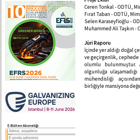
Ceren Tonkal - ODTÜ, M
Fırat Taban - ODTÜ, Mi
Selen Karaseyfioğlu - O
Muhammed Ali Taşkın - 
Jüri Raporu
İçinde yer aldığı doğal ç
ve geçirgenlik, cephede 
olumlu bulunmuştur. A
olgunluğa ulaşamadığı 
mühendisliği açısınd
birliğiyle mansiyona değ
E-Bülten Aboneliği