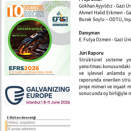
Gökhan Ayyıldız - Gazi Ü
Ahmet Halid Erkmen - Ga
Burak Soylu – ODTÜ, İnş
Danışman
E. Fulya Özmen - Gazi Ün
Jüri Raporu
Strüktürel sisteme y
yansıtması konusundaki 
ve işlevsel anlamda y
raporunda önerilen strü
proje mimari ve inşaat 
sonucunda oy birliğiyle
E-Bülten Aboneliği