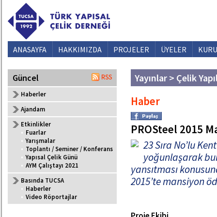
ANASAYFA
HAKKIMIZDA
PROJELER
ÜYELER
KURU
Yayınlar > Çelik Yapı
Güncel
Haberler
Haber
Ajandam
Etkinlikler
PROSteel 2015 M
•
Fuarlar
•
Yarışmalar
23 Sıra No’lu Kent
•
Toplantı / Seminer / Konferans
yoğunlaşarak bu
•
Yapısal Çelik Günü
•
AYM Çalıştayı 2021
yansıtması konusund
2015’te mansiyon ö
Basında TUCSA
•
Haberler
•
Video Röportajlar
Proje Ekibi