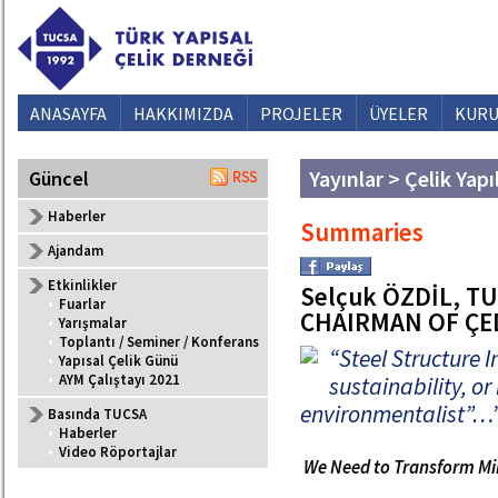
ANASAYFA
HAKKIMIZDA
PROJELER
ÜYELER
KURU
Yayınlar > Çelik Yapı
Güncel
Haberler
Summaries
Ajandam
Etkinlikler
Selçuk ÖZDİL, 
•
Fuarlar
CHAIRMAN OF ÇE
•
Yarışmalar
•
Toplantı / Seminer / Konferans
“Steel Structure In
•
Yapısal Çelik Günü
•
AYM Çalıştayı 2021
sustainability, or 
environmentalist”…
Basında TUCSA
•
Haberler
•
Video Röportajlar
We Need to Transform Mi