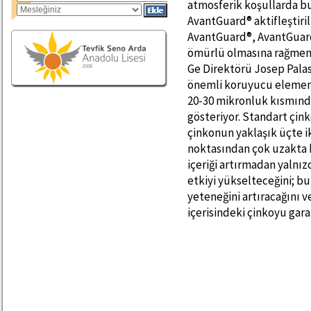
atmosferik koşullarda 
AvantGuard® aktifleştirilm
AvantGuard®, AvantGuard
ömürlü olmasına rağmen 
Ge Direktörü Josep Palas
önemli koruyucu elementt
20-30 mikronluk kısmınd
gösteriyor. Standart çink
çinkonun yaklaşık üçte i
noktasından çok uzakta k
içeriği artırmadan yalnız
etkiyi yükselteceğini; b
yeteneğini artıracağını v
içerisindeki çinkoyu gara