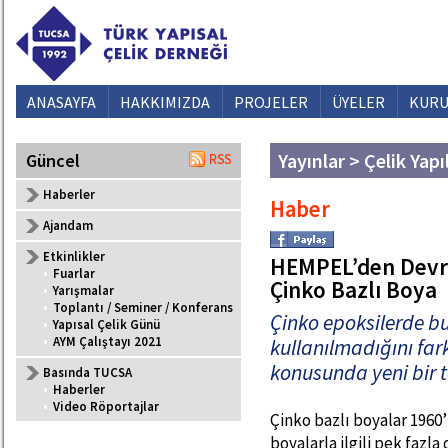
ANASAYFA
HAKKIMIZDA
PROJELER
ÜYELER
KURU
Yayınlar > Çelik Yapı
Güncel
Haberler
Haber
Ajandam
Etkinlikler
HEMPEL’den Devrim
•
Fuarlar
Çinko Bazlı Boya
•
Yarışmalar
•
Toplantı / Seminer / Konferans
Çinko epoksilerde bu
•
Yapısal Çelik Günü
•
AYM Çalıştayı 2021
kullanılmadığını fark
konusunda yeni bir t
Basında TUCSA
•
Haberler
•
Video Röportajlar
Çinko bazlı boyalar 1960
boyalarla ilgili pek fazla