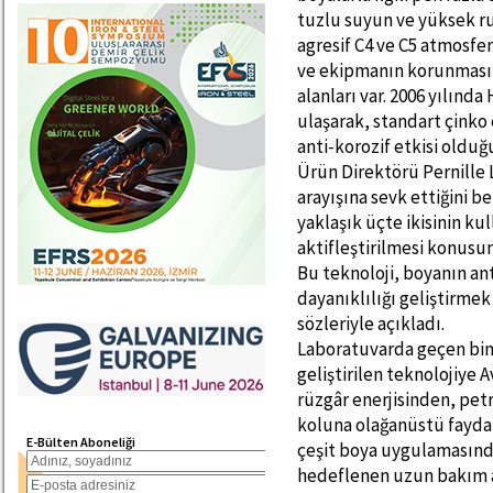
tuzlu suyun ve yüksek ru
agresif C4 ve C5 atmosfe
ve ekipmanın korunması d
alanları var. 2006 yılınd
ulaşarak, standart çinko
anti-korozif etkisi oldu
Ürün Direktörü Pernille
arayışına sevk ettiğini 
yaklaşık üçte ikisinin ku
aktifleştirilmesi konusun
Bu teknoloji, boyanın ant
dayanıklılığı geliştirmek
sözleriyle açıkladı.
Laboratuvarda geçen bin
geliştirilen teknolojiye 
rüzgâr enerjisinden, petr
koluna olağanüstü faydal
E-Bülten Aboneliği
çeşit boya uygulamasında 
hedeflenen uzun bakım ar