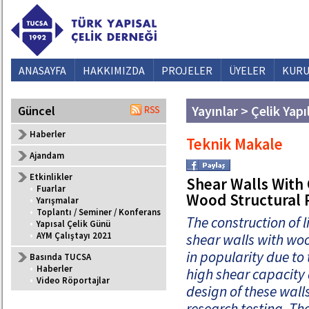
ANASAYFA
HAKKIMIZDA
PROJELER
ÜYELER
KURU
Yayınlar > Çelik Yapı
Güncel
Haberler
Teknik Makale
Ajandam
Etkinlikler
Shear Walls With
•
Fuarlar
Wood Structural 
•
Yarışmalar
•
Toplantı / Seminer / Konferans
The construction of 
•
Yapısal Çelik Günü
•
AYM Çalıştayı 2021
shear walls with woo
in popularity due to
Basında TUCSA
•
Haberler
high shear capacity 
•
Video Röportajlar
design of these walls
research testing. Th