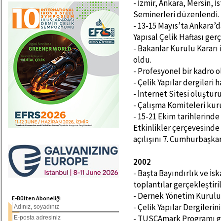
- İzmir, Ankara, Mersin, 
Seminerleri düzenlendi.
- 13-15 Mayıs’ta Ankara’d
Yapısal Çelik Haftası gerç
- Bakanlar Kurulu Kararı 
oldu.
- Profesyonel bir kadro o
- Çelik Yapılar dergileri h
- İnternet Sitesi oluştur
- Çalışma Komiteleri kur
- 15-21 Ekim tarihlerinde 
Etkinlikler çerçevesinde 
açılışını 7. Cumhurbaşka
2002
- Başta Bayındırlık ve İ
toplantılar gerçekleştiril
- Dernek Yönetim Kurulu ü
E-Bülten Aboneliği
- Çelik Yapılar Dergilerini
- TUSCAmark Programı gel