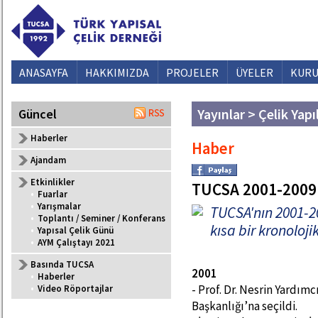
ANASAYFA
HAKKIMIZDA
PROJELER
ÜYELER
KURU
Yayınlar > Çelik Yapı
Güncel
Haberler
Haber
Ajandam
Etkinlikler
TUCSA 2001-2009
•
Fuarlar
•
Yarışmalar
TUCSA'nın 2001-200
•
Toplantı / Seminer / Konferans
kısa bir kronoloj
•
Yapısal Çelik Günü
•
AYM Çalıştayı 2021
Basında TUCSA
2001
•
Haberler
- Prof. Dr. Nesrin Yardım
•
Video Röportajlar
Başkanlığı’na seçildi.