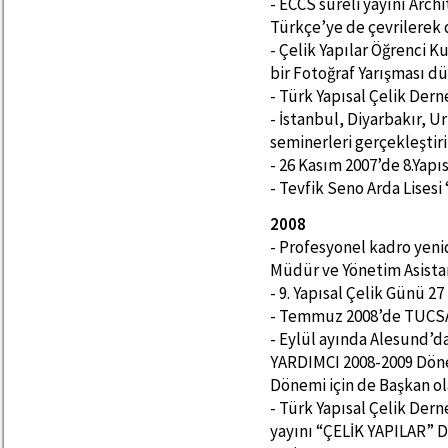
- ECCS süreli yayını Arch
Türkçe’ye de çevrilerek d
- Çelik Yapılar Öğrenci K
bir Fotoğraf Yarışması d
- Türk Yapısal Çelik Dern
- İstanbul, Diyarbakır, Ur
seminerleri gerçekleştiri
- 26 Kasım 2007’de 8.Yapı
- Tevfik Seno Arda Lisesi
2008
- Profesyonel kadro yeni
Müdür ve Yönetim Asistan
- 9. Yapısal Çelik Günü 27
- Temmuz 2008’de TUCSA-
- Eylül ayında Alesund’d
YARDIMCI 2008-2009 Döne
Dönemi için de Başkan ola
- Türk Yapısal Çelik Dern
yayını “ÇELİK YAPILAR” D