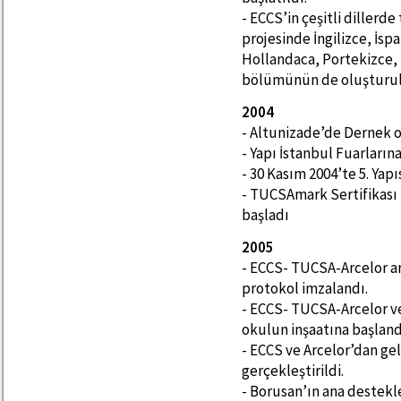
- ECCS’in çeşitli dillerd
projesinde İngilizce, İsp
Hollandaca, Portekizce,
bölümünün de oluşturulm
2004
- Altunizade’de Dernek of
- Yapı İstanbul Fuarların
- 30 Kasım 2004’te 5. Yapı
- TUCSAmark Sertifikası 
başladı
2005
- ECCS- TUCSA-Arcelor ara
protokol imzalandı.
- ECCS- TUCSA-Arcelor ve
okulun inşaatına başland
- ECCS ve Arcelor’dan ge
gerçekleştirildi.
- Borusan’ın ana destekle