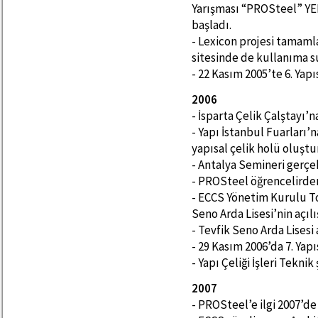
Yarışması “PROSteel” Y
başladı.
- Lexicon projesi tamam
sitesinde de kullanıma 
- 22 Kasım 2005’te 6. Yap
2006
- İsparta Çelik Çalştayı’n
- Yapı İstanbul Fuarları’
yapısal çelik holü oluştu
- Antalya Semineri gerçek
- PROSteel öğrencelirden
- ECCS Yönetim Kurulu Top
Seno Arda Lisesi’nin açılı
- Tevfik Seno Arda Lisesi 
- 29 Kasım 2006’da 7. Yapı
- Yapı Çeliği İşleri Tekni
2007
- PROSteel’e ilgi 2007’de