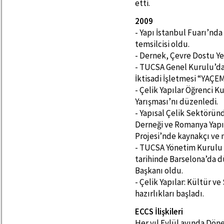
etti.
2009
- Yapı İstanbul Fuarı’nd
temsilcisi oldu.
- Dernek, Çevre Dostu Ye
- TUCSA Genel Kurulu’da,
İktisadi İşletmesi “YAÇEM
- Çelik Yapılar Öğrenci K
Yarışması’nı düzenledi.
- Yapısal Çelik Sektörün
Derneği ve Romanya Yapıs
Projesi’nde kaynakçı ve m
- TUCSA Yönetim Kurulu B
tarihinde Barselona’da 
Başkanı oldu.
- Çelik Yapılar: Kültür 
hazırlıkları başladı.
ECCS İlişkileri
Her yıl Eylül ayında Dö