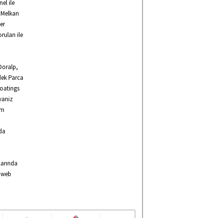
el ile
r Melkan
er
ruları ile
Doralp,
dek Parca
Coatings
vaniz
em
nda
larında
A web