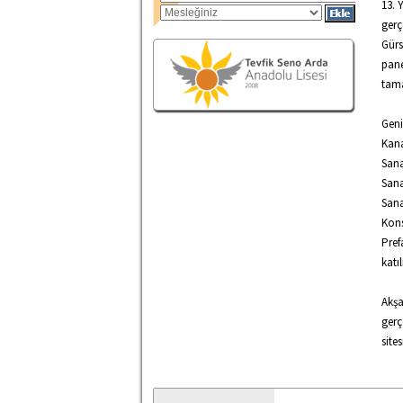
13. 
gerç
Gürs
pane
tam
Geni
Kana
Sana
Sana
Sana
Kons
Pref
katı
Akşa
gerç
site