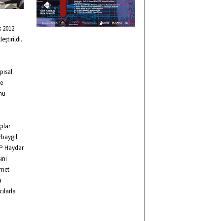
k 2012
ştirildi.
pısal
ğe
nu
ılar
rbaygil
MP Haydar
ini
hmet
a
cılarla