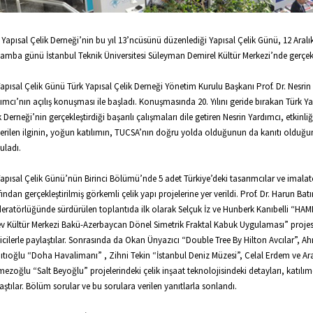
 Yapısal Çelik Derneği’nin bu yıl 13’ncüsünü düzenlediği Yapısal Çelik Günü, 12 Aralı
amba günü İstanbul Teknik Üniversitesi Süleyman Demirel Kültür Merkezi’nde gerçekle
Yapısal Çelik Günü Türk Yapısal Çelik Derneği Yönetim Kurulu Başkanı Prof. Dr. Nesrin
ımcı’nın açılış konuşması ile başladı. Konuşmasında 20. Yılını geride bırakan Türk Ya
k Derneği’nin gerçekleştirdiği başarılı çalışmaları dile getiren Nesrin Yardımcı, etkinli
erilen ilginin, yoğun katılımın, TUCSA’nın doğru yolda olduğunun da kanıtı olduğu
uladı.
Yapısal Çelik Günü’nün Birinci Bölümü’nde 5 adet Türkiye’deki tasarımcılar ve imalatç
fından gerçekleştirilmiş görkemli çelik yapı projelerine yer verildi. Prof. Dr. Harun Batı
ratörlüğünde sürdürülen toplantıda ilk olarak Selçuk İz ve Hunberk Kanıbelli “HA
ev Kültür Merkezi Bakü-Azerbaycan Dönel Simetrik Fraktal Kabuk Uygulaması” projes
yicilerle paylaştılar. Sonrasında da Okan Ünyazıcı “Double Tree By Hilton Avcılar”, A
pıtıoğlu “Doha Havalimanı” , Zihni Tekin “İstanbul Deniz Müzesi”, Celal Erdem ve Ar
ezoğlu “Salt Beyoğlu” projelerindeki çelik inşaat teknolojisindeki detayları, katılım
aştılar. Bölüm sorular ve bu sorulara verilen yanıtlarla sonlandı.