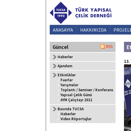
ANASAYFA
HAKKIMIZDA
PROJEL
E
Güncel
Haberler
13.
Ajandam
Etkinlikler
•
Fuarlar
•
Yarışmalar
•
Toplantı / Seminer / Konferans
•
Yapısal Çelik Günü
•
AYM Çalıştayı 2021
Basında TUCSA
•
Haberler
•
Video Röportajlar