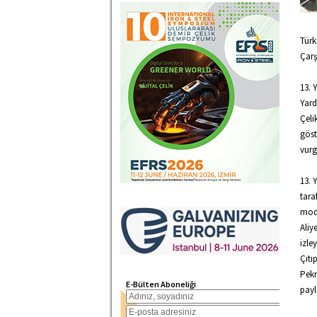
Türk
Çarş
13. 
Yard
Çeli
göst
vurg
13. 
tara
mode
Aliy
izle
Çıtı
Pekm
E-Bülten Aboneliği
payl