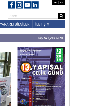
|
TR
EN
YARARLI BİLGİLER
İLETİŞİM
13. Yapısal Çelik Günü