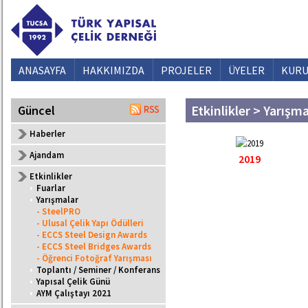
ANASAYFA
HAKKIMIZDA
PROJELER
ÜYELER
KURU
Etkinlikler > Yarışm
Güncel
Haberler
Ajandam
2019
Etkinlikler
•
Fuarlar
•
Yarışmalar
- SteelPRO
- Ulusal Çelik Yapı Ödülleri
- ECCS Steel Design Awards
- ECCS Steel Bridges Awards
- Öğrenci Fotoğraf Yarışması
•
Toplantı / Seminer / Konferans
•
Yapısal Çelik Günü
•
AYM Çalıştayı 2021