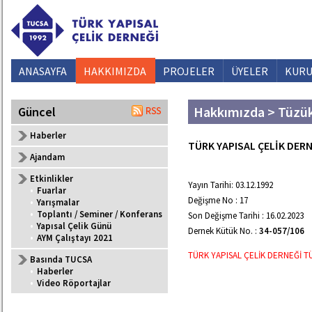
ANASAYFA
HAKKIMIZDA
PROJELER
ÜYELER
KURU
Hakkımızda > Tüzü
Güncel
Haberler
TÜRK YAPISAL ÇELİK DER
Ajandam
Etkinlikler
Yayın Tarihi: 03.12.1992
•
Fuarlar
Değişme No : 17
•
Yarışmalar
•
Toplantı / Seminer / Konferans
Son Değişme Tarihi : 16.02.2023
•
Yapısal Çelik Günü
Dernek Kütük No. :
34-057/106
•
AYM Çalıştayı 2021
TÜRK YAPISAL ÇELİK DERNEĞİ TÜZÜ
Basında TUCSA
•
Haberler
•
Video Röportajlar