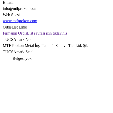
E-mail
info@mtfprokon.com
Web Sitesi
www.mtfprokon.com
OrbisList Linki
Firmanın OrbisList sayfası için tıklayınız
TUCSAmark No
MTF Prokon Metal İnş. Taahhüt San. ve Tic. Ltd. Şti.
TUCSAmark Statü
Belgesi yok