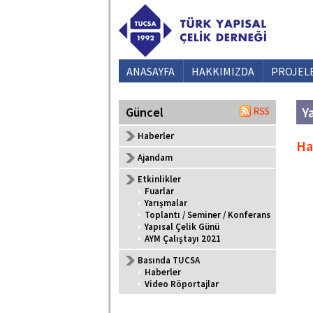
ANASAYFA
HAKKIMIZDA
PROJEL
Ya
Güncel
Haberler
Haf
Ajandam
Etkinlikler
•
Fuarlar
•
Yarışmalar
•
Toplantı / Seminer / Konferans
•
Yapısal Çelik Günü
•
AYM Çalıştayı 2021
Basında TUCSA
•
Haberler
•
Video Röportajlar