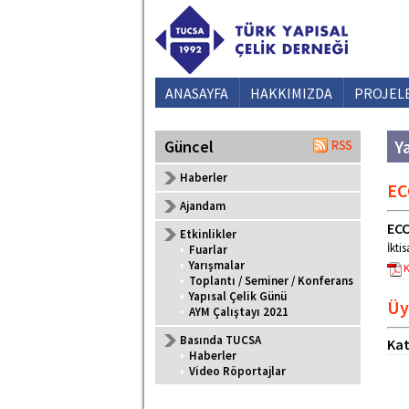
ANASAYFA
HAKKIMIZDA
PROJEL
Y
Güncel
Haberler
EC
Ajandam
ECC
Etkinlikler
İkti
•
Fuarlar
•
Yarışmalar
K
•
Toplantı / Seminer / Konferans
•
Yapısal Çelik Günü
Üy
•
AYM Çalıştayı 2021
Basında TUCSA
Kat
•
Haberler
•
Video Röportajlar