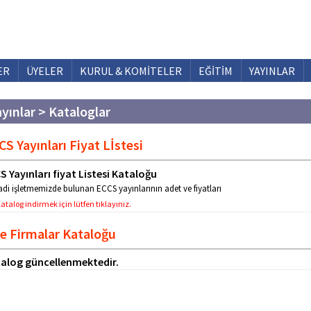
ER
ÜYELER
KURUL & KOMİTELER
EĞİTİM
YAYINLAR
ayınlar > Kataloglar
CS Yayınları Fiyat Lİstesi
S Yayınları fiyat Listesi Kataloğu
sadi işletmemizde bulunan ECCS yayınlarının adet ve fiyatları
atalog indirmek için lütfen tıklayınız.
e Firmalar Kataloğu
alog güncellenmektedir.