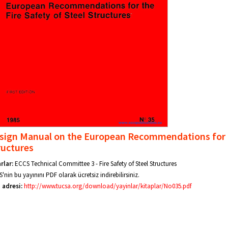
sign Manual on the European Recommendations for th
ructures
rlar:
ECCS Technical Committee 3 - Fire Safety of Steel Structures
'nin bu yayınını PDF olarak ücretsiz indirebilirsiniz.
 adresi:
http://www.tucsa.org/download/yayinlar/kitaplar/No035.pdf