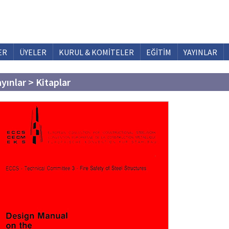
ER
ÜYELER
KURUL & KOMİTELER
EĞİTİM
YAYINLAR
ayınlar > Kitaplar