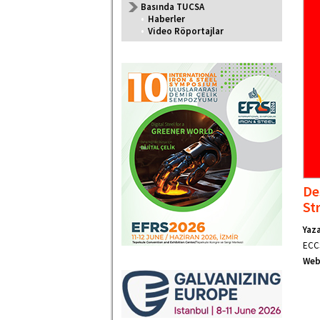
Basında TUCSA
•
Haberler
•
Video Röportajlar
De
St
Yaza
ECCS
Web