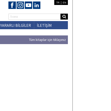
|
TR
EN
YARARLI BİLGİLER
İLETİŞİM
Tüm kitaplar için tıklayınız