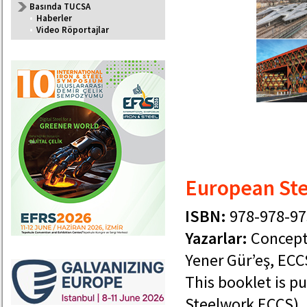
Basında TUCSA
•
Haberler
•
Video Röportajlar
European Ste
ISBN:
978-978-97
Yazarlar:
Concepti
Yener Gür’eş, ECC
This booklet is p
Steelwork ECCS), 