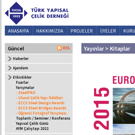
ANASAYFA
HAKKIMIZDA
PROJELER
ÜYELER
KURU
Yayınlar > Kitaplar
Güncel
Haberler
Ajandam
Etkinlikler
•
Fuarlar
•
Yarışmalar
- SteelPRO
- Ulusal Çelik Yapı Ödülleri
- ECCS Steel Design Awards
- ECCS Steel Bridges Awards
- Öğrenci Fotoğraf Yarışması
•
Toplantı / Seminer / Konferans
•
Yapısal Çelik Günü
•
AYM Çalıştayı 2021