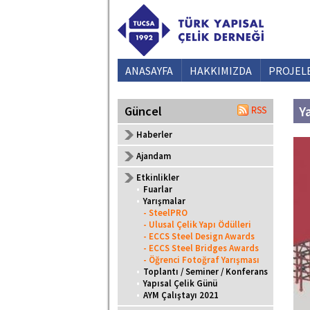
ANASAYFA
HAKKIMIZDA
PROJEL
Y
Güncel
Haberler
Ajandam
Etkinlikler
•
Fuarlar
•
Yarışmalar
- SteelPRO
- Ulusal Çelik Yapı Ödülleri
- ECCS Steel Design Awards
- ECCS Steel Bridges Awards
- Öğrenci Fotoğraf Yarışması
•
Toplantı / Seminer / Konferans
•
Yapısal Çelik Günü
•
AYM Çalıştayı 2021