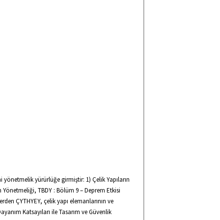
ni yönetmelik yürürlüğe girmiştir: 1) Çelik Yapıların
m Yönetmeliği, TBDY : Bölüm 9 – Deprem Etkisi
iklerden ÇYTHYEY, çelik yapı elemanlarının ve
Dayanım Katsayıları ile Tasarım ve Güvenlik