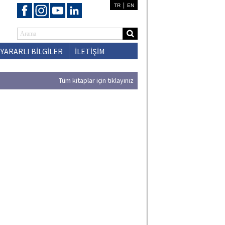
|
TR
EN
YARARLI BİLGİLER
İLETİŞİM
Tüm kitaplar için tıklayınız