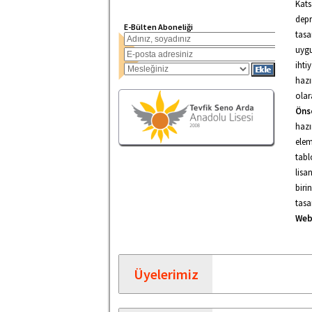
Kats
depr
E-Bülten Aboneliği
tasa
uygu
ihti
hazı
olar
Öns
hazı
elem
tabl
lisa
birin
tasa
Web
Üyelerimiz