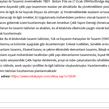
ayıları ile Tasarım) önermektedir. TBDY : Bölüm 9’da ise 17 Ocak 1994 Northridge de
eme dayanıklı çelik yapı tasarımının esasları yer almaktadır. Bu yönetmeliklerin yürür
rımı ile ilgili iki tür kaynak ihtiyacı da artmıştır: a) Yönetmeliklerdeki esasların ve tasa
lanacağı ile ilgili örnekler; b) Uygulamada mühendislere yardımcı olacak tasarım tabl
yacını gidermek üzere hazırlanmıştır. Benzeri Amerikan Çelik Yapım Derneği (American
rlanan bu tasarım tabloları ve abakları, bu el kitabında ülkemizde yaygın olarak kulla
ak hazırlanmıştır.
öz:
Bu el kitabındaki tasarım tabloları, Yük ve Dayanım Katsayıları ile Tasarım (YDKT) 
rlanmış ve bölümler aşağıdaki gibi düzenlenmiştir: Enkesit özellikleri, Süneklik ve ko
anların tasarımı, Eksenel basınç ve çekme etkisindeki elemanların tasarımı, Bileşik e
oların inşaat mühendisleri tarafından çelik yapı elemanlarının tasarımında, İnşaat M
nsüstü seviyesindeki Çelik Yapılar derslerinde, proje ve ödev çalışmalarında rahatlıkl
ci cildinde, sınırlı sayıda I profilleri ile ilgili tablolar oluşturulmuştur. Hazırlanmakta ol
rım tabloları hazırlanması planlanmaktadır
 adresi:
https://www.nobelyayin.com/detay.asp?u=15539