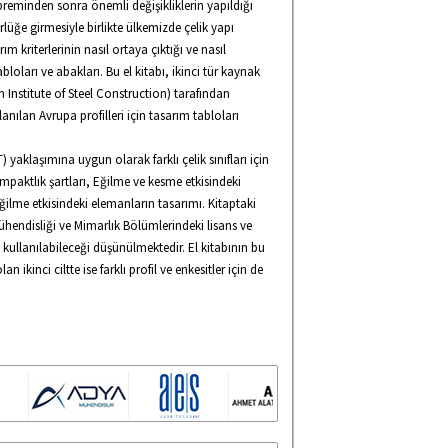
preminden sonra önemli değişikliklerin yapıldığı
lüğe girmesiyle birlikte ülkemizde çelik yapı
rım kriterlerinin nasıl ortaya çıktığı ve nasıl
oları ve abakları. Bu el kitabı, ikinci tür kaynak
 Institute of Steel Construction) tarafından
nılan Avrupa profilleri için tasarım tabloları
yaklaşımına uygun olarak farklı çelik sınıfları için
mpaktlık şartları, Eğilme ve kesme etkisindeki
ğilme etkisindeki elemanların tasarımı. Kitaptaki
ühendisliği ve Mimarlık Bölümlerindeki lisans ve
a kullanılabileceği düşünülmektedir. El kitabının bu
an ikinci ciltte ise farklı profil ve enkesitler için de