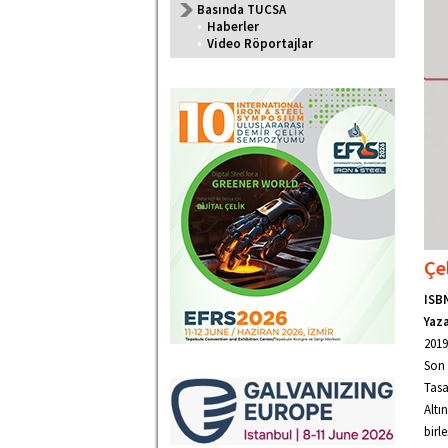
Basında TUCSA
•
Haberler
•
Video Röportajlar
Çel
ISB
Yaza
2019
Son 
Tasa
Altı
birl