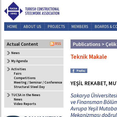
HOME
ABOUT US
PROJECTS
MEMBERS
BOARDS & C
Publications > Çelik
Actual Content
News
Teknik Makale
My Agenda
Activities
•
Fairs
•
Competitions
YEŞİL REKABET, MU
•
Meeitng / Seminar / Conference
•
Structural Steel Day
Sakarya Üniversitesi
TUCSA in the News
•
News
ve Finansman Bölüm
•
Video Reports
Avrupa Yeşil Mutaba
Mekanizması doğrul