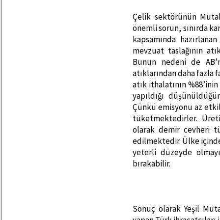
Çelik sektörünün Muta
önemli sorun, sınırda k
kapsamında hazırlanan
mevzuat taslağının atık
Bunun nedeni de AB’n
atıklarından daha fazla 
atık ithalatının %88’in
yapıldığı düşünüldüğünd
Çünkü emisyonu az etkil
tüketmektedirler. Üret
olarak demir cevheri t
edilmektedir. Ülke içind
yeterli düzeyde olmay
bırakabilir.
Sonuç olarak Yeşil Muta