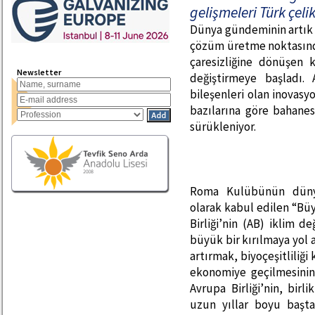
gelişmeleri Türk çeli
Dünya gündeminin artık
çözüm üretme noktasınd
çaresizliğine dönüşen k
Newsletter
değiştirmeye başladı. 
bileşenleri olan inovasyo
bazılarına göre bahanes
sürükleniyor.
Roma Kulübünün dünyan
olarak kabul edilen “Büy
Birliği’nin (AB) iklim d
büyük bir kırılmaya yol 
artırmak, biyoçeşitliliği
ekonomiye geçilmesinin
Avrupa Birliği’nin, birl
uzun yıllar boyu başt