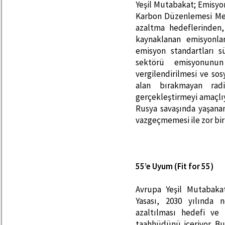
Yeşil Mutabakat; Emisyon
Karbon Düzenlemesi Me
azaltma hedeflerinden, 
kaynaklanan emisyonla
emisyon standartları sü
sektörü emisyonunun a
vergilendirilmesi ve s
alan bırakmayan rad
gerçekleştirmeyi amaçlıy
Rusya savaşında yaşana
vazgeçmemesi ile zor bir
55’e Uyum (Fit for 55)
Avrupa Yeşil Mutabaka
Yasası, 2030 yılında 
azaltılması hedefi ve
taahhüdünü içeriyor. Bu