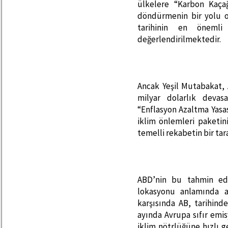
ülkelere “Karbon Kaçağ
döndürmenin bir yolu o
tarihinin en önemli
değerlendirilmektedir.
Ancak Yeşil Mutabakat,
milyar dolarlık devas
“Enflasyon Azaltma Yasa
iklim önlemleri paketin
temelli rekabetin bir tara
ABD’nin bu tahmin edi
lokasyonu anlamında a
karşısında AB, tarihind
ayında Avrupa sıfır emi
iklim nötrlüğüne hızlı 