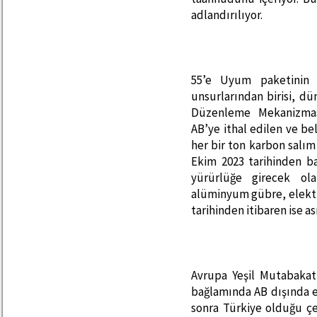
adlandırılıyor.
55’e Uyum paketinin u
unsurlarından birisi, d
Düzenleme Mekanizmas
AB’ye ithal edilen ve be
her bir ton karbon salım
Ekim 2023 tarihinden ba
yürürlüğe girecek ol
alüminyum gübre, elektri
tarihinden itibaren ise a
Avrupa Yeşil Mutabaka
bağlamında AB dışında 
sonra Türkiye olduğu çeş