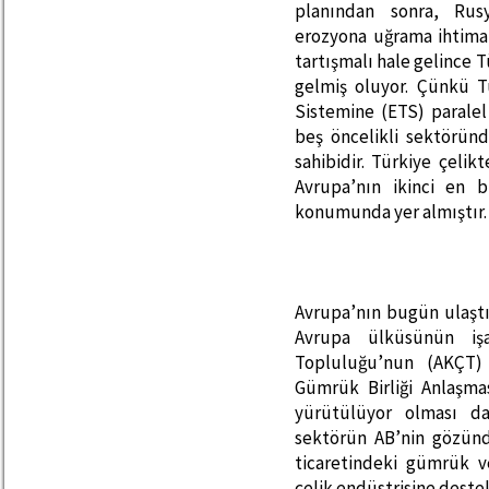
planından sonra, Rusy
erozyona uğrama ihtima
tartışmalı hale gelince 
gelmiş oluyor. Çünkü T
Sistemine (ETS) parale
beş öncelikli sektörün
sahibidir. Türkiye çelik
Avrupa’nın ikinci en 
konumunda yer almıştır.
Avrupa’nın bugün ulaşt
Avrupa ülküsünün iş
Topluluğu’nun (AKÇT) 
Gümrük Birliği Anlaşma
yürütülüyor olması d
sektörün AB’nin gözünd
ticaretindeki gümrük ver
çelik endüstrisine deste