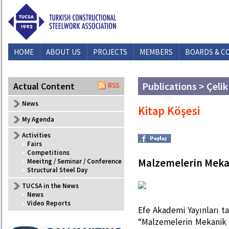
HOME
ABOUT US
PROJECTS
MEMBERS
BOARDS & C
Publications > Çelik
Actual Content
News
Kitap Köşesi
My Agenda
Activities
•
Fairs
•
Competitions
Malzemelerin Mekan
•
Meeitng / Seminar / Conference
•
Structural Steel Day
TUCSA in the News
•
News
•
Video Reports
Efe Akademi Yayınları t
“Malzemelerin Mekanik Öz