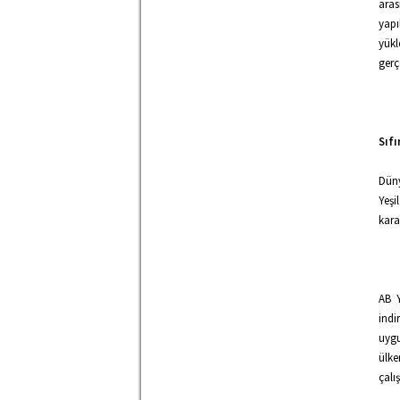
aras
yapı
yük
gerç
Sıf
Düny
Yeşi
kara
AB Y
indi
uygu
ülke
çalış