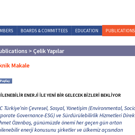
MBERS
BOARDS & COMMITTEES
EDUCATION
PUBLICATIONS
ublications > Çelik Yapılar
knik Makale
İLENEBİLİR ENERJİ İLE YENİ BİR GELECEK BİZLERİ BEKLİYOR
 Türkiye’nin Çevresel, Sosyal, Yönetişim (Environmental, Soci
porate Governance-ESG) ve Sürdürülebilirlik Hizmetleri Dire
hmet Özenbaş, günümüzde önemi her geçen gün artan
ilenebilir enerji konusunu şirketler ve ülkemiz açısından