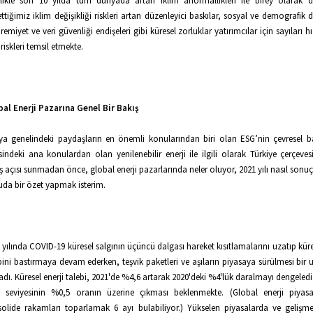
likle son 10 yılda tüm dünyada artan iklim anormallikleri ile birey olarak
ettiğimiz iklim değişikliği riskleri artan düzenleyici baskılar, sosyal ve demografik 
emiyet ve veri güvenliği endişeleri gibi küresel zorluklar yatırımcılar için sayıları h
 riskleri temsil etmekte.
al Enerji Pazarına Genel Bir Bakış
a genelindeki paydaşların en önemli konularından biri olan ESG’nin çevresel ba
isindeki ana konulardan olan yenilenebilir enerji ile ilgili olarak Türkiye çerçeves
ş açısı sunmadan önce, global enerji pazarlarında neler oluyor, 2021 yılı nasıl sonu
da bir özet yapmak isterim.
 yılında COVID-19 küresel salgının üçüncü dalgası hareket kısıtlamalarını uzatıp küre
bini bastırmaya devam ederken, teşvik paketleri ve aşıların piyasaya sürülmesi bir u
adı. Küresel enerji talebi, 2021'de %4,6 artarak 2020'deki %4'lük daralmayı dengeledi
 seviyesinin %0,5 oranın üzerine çıkması beklenmekte. (Global enerji piyasa
olide rakamları toparlamak 6 ayı bulabiliyor.) Yükselen piyasalarda ve gelişm