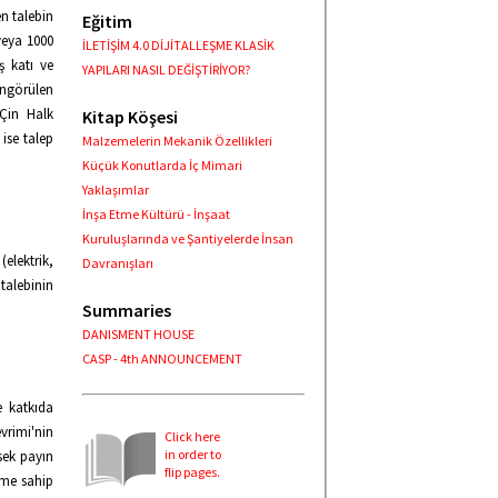
en talebin
Eğitim
veya 1000
İLETİŞİM 4.0 DİJİTALLEŞME KLASİK
ş katı ve
YAPILARI NASIL DEĞİŞTİRİYOR?
öngörülen
 Çin Halk
Kitap Köşesi
ise talep
Malzemelerin Mekanik Özellikleri
Küçük Konutlarda İç Mimari
Yaklaşımlar
İnşa Etme Kültürü - İnşaat
Kuruluşlarında ve Şantiyelerde İnsan
elektrik,
Davranışları
talebinin
Summaries
DANISMENT HOUSE
CASP - 4th ANNOUNCEMENT
e katkıda
vrimi'nin
Click here
in order to
sek payın
flip pages.
eme sahip