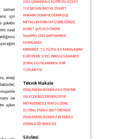
1915 ÇANAKKALE KÖPRÜSÜ AÇILDI
TUCSA’DAN İMO’YA ZİYARET
ğu zaman
ANKARA DEMİR VE DEMİR DIŞI
ısı için
METALLER İHRACATÇI BİRLİĞİNDE
 şirketin
AHMET ŞUYUN DÖNEMİ
rini nasıl
SteelPRO 2022 ŞARTNAMESİ
eldiğimiz
YAYIMLANDI
ayacağını
MİMARİDE “21. YÜZYIL İLE KARŞILAŞMA”
EUROPEAN STEEL BRIDGES AWARDS
(ESBA) ULUSLARARASI JÜRİ
TOPLANTISI
mı, enerji
Teknik Makale
faktörler;
YENİLENEBİLİR ENERJİ İLE YENİ BİR
 dönüşümle
GELECEK BİZLERİ BEKLİYOR
vramı ise
METAVERSE İLE YENİ DÜZENE
te aykırı
GLOBAL ENERJİ SEKTÖRÜNDE
YENİLENEBİLİR ENERJİ VE ENERJİ
VERİMLİLİĞİ SİNERJİSİ
Söyleşi