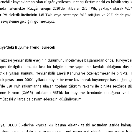
lenebilir kaynaklardan olan rüzgâr yenilenebilir enerji üretimindeki en büyük artışı
nda ilerlemekte. Rüzgâr enerjisi 2020'den itibaren 275 TWh, yaklaşık olarak %1
r PV elektrik üretiminin 145 TWh veya neredeyse %18 arttığını ve 2021'de de yakl
seviyelerine geldiğini görmekteyiz.
kiye’deki Büyüme Trendi Sürecek
mizdeki yenilenebilir enerjinin durumunu incelemeye başlamadan önce, Türkiye’deki
apısı ile ilgili olarak da kısa bir bilgilendirme yapmanın faydalı olduğunu düş
trik Piyasası Kanunu, Yenilenebilir Enerji Kanunu ve özelleştirmeler ile birlikte, T
trik piyasasının 2000’li yıllarda büyük bir ivme kazanarak büyümeye başladığını g
’de 330 TWh rakamlarına ulaşan toplam tüketim rakamı ile birlikte sektörde Bileş
üme Hızının (CAGR) ortalama %5’lik bir büyüme trendinde olduğunu ve bu
üzdeki yıllarda da devam edeceğini düşünüyorum.
iye, OECD ülkelerine kıyasla kişi başına elektrik talebi açısından geride kalmı
yileşme ve nüfustaki artış oranı pazarın gelişmeye açık olduğunu gösteriyor. Hidr