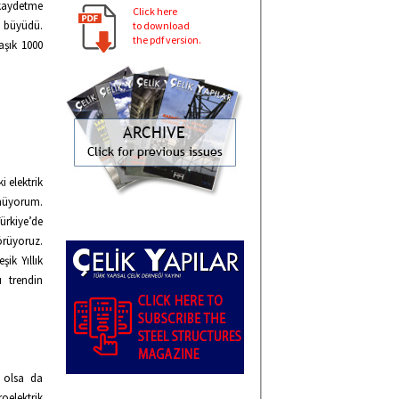
 kaydetme
Click here
7 büyüdü.
to download
the pdf version.
aşık 1000
 elektrik
ünüyorum.
ürkiye’de
örüyoruz.
ik Yıllık
 trendin
ş olsa da
oelektrik