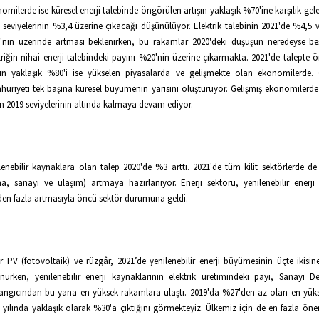
omilerde ise küresel enerji talebinde öngörülen artışın yaklaşık %70'ine karşılık gel
 seviyelerinin %3,4 üzerine çıkacağı düşünülüyor. Elektrik talebinin 2021'de %4,5 
nin üzerinde artması beklenirken, bu rakamlar 2020'deki düşüşün neredeyse be
triğin nihai enerji talebindeki payını %20'nin üzerine çıkarmakta. 2021'de talepte 
şın yaklaşık %80'i ise yükselen piyasalarda ve gelişmekte olan ekonomilerde.
uriyeti tek başına küresel büyümenin yarısını oluşturuyor. Gelişmiş ekonomilerde 
n 2019 seviyelerinin altında kalmaya devam ediyor.
lenebilir kaynaklara olan talep 2020'de %3 arttı. 2021'de tüm kilit sektörlerde de (
ma, sanayi ve ulaşım) artmaya hazırlanıyor. Enerji sektörü, yenilenebilir enerji 
en fazla artmasıyla öncü sektör durumuna geldi.
r PV (fotovoltaik) ve rüzgâr, 2021’de yenilenebilir enerji büyümesinin üçte ikisin
nurken, yenilenebilir enerji kaynaklarının elektrik üretimindeki payı, Sanayi De
angıcından bu yana en yüksek rakamlara ulaştı. 2019'da %27'den az olan en yük
 yılında yaklaşık olarak %30'a çıktığını görmekteyiz. Ülkemiz için de en fazla ön