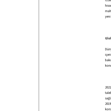
Özel
hiss
mahr
yeni
Glob
Düny
içer
bakı
konu
2021
tale
sağl
2019
kons