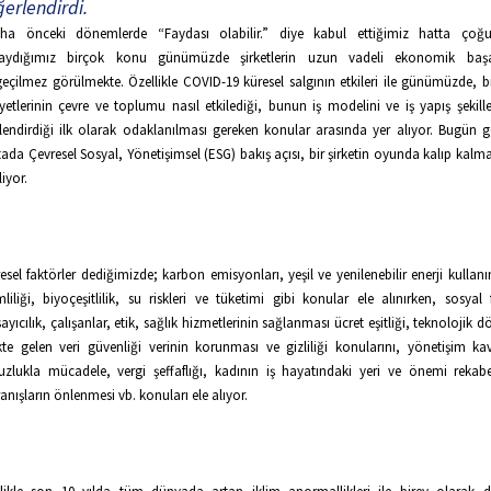
erlendirdi.
a önceki dönemlerde “Faydası olabilir.” diye kabul ettiğimiz hatta ço
saydığımız birçok konu günümüzde şirketlerin uzun vadeli ekonomik başar
eçilmez görülmekte. Özellikle COVID-19 küresel salgının etkileri ile günümüzde, bir
iyetlerinin çevre ve toplumu nasıl etkilediği, bunun iş modelini ve iş yapış şekille
llendirdiği ilk olarak odaklanılması gereken konular arasında yer alıyor. Bugün g
ada Çevresel Sosyal, Yönetişimsel (ESG) bakış açısı, bir şirketin oyunda kalıp kalm
liyor.
esel faktörler dediğimizde; karbon emisyonları, yeşil ve yenilenebilir enerji kullanı
mliliği, biyoçeşitlilik, su riskleri ve tüketimi gibi konular ele alınırken, sosyal 
ayıcılık, çalışanlar, etik, sağlık hizmetlerinin sağlanması ücret eşitliği, teknolojik
ikte gelen veri güvenliği verinin korunması ve gizliliği konularını, yönetişim ka
uzlukla mücadele, vergi şeffaflığı, kadının iş hayatındaki yeri ve önemi rekabe
anışların önlenmesi vb. konuları ele alıyor.