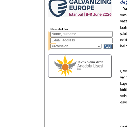
değ
Dah
var
vazg
faal
Newsletter
şeki
nokt
belir
Çevr
veri
kaps
birl
yols
davr