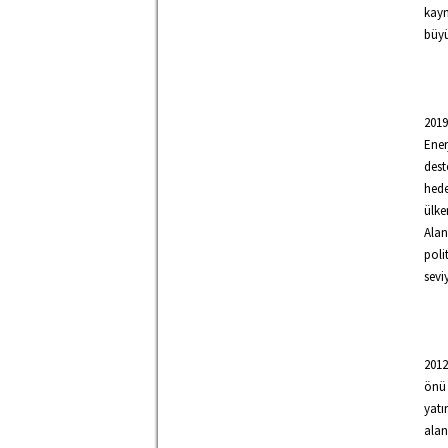
kayn
büyü
2019
Ener
dest
hede
ülke
Alan
poli
sevi
2012
önü 
yatı
alan