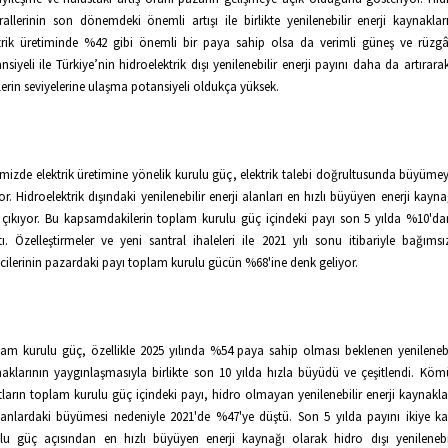
rallerinin son dönemdeki önemli artışı ile birlikte yenilenebilir enerji kaynakla
trik üretiminde %42 gibi önemli bir paya sahip olsa da verimli güneş ve rüzgâr
nsiyeli ile Türkiye’nin hidroelektrik dışı yenilenebilir enerji payını daha da artırara
lerin seviyelerine ulaşma potansiyeli oldukça yüksek.
mizde elektrik üretimine yönelik kurulu güç, elektrik talebi doğrultusunda büyüm
or. Hidroelektrik dışındaki yenilenebilir enerji alanları en hızlı büyüyen enerji kayn
çıkıyor. Bu kapsamdakilerin toplam kurulu güç içindeki payı son 5 yılda %10'd
tı. Özelleştirmeler ve yeni santral ihaleleri ile 2021 yılı sonu itibariyle bağımsız
icilerinin pazardaki payı toplam kurulu gücün %68'ine denk geliyor.
am kurulu güç, özellikle 2025 yılında %54 paya sahip olması beklenen yenilenebil
aklarının yaygınlaşmasıyla birlikte son 10 yılda hızla büyüdü ve çeşitlendi. Kömü
tların toplam kurulu güç içindeki payı, hidro olmayan yenilenebilir enerji kaynakla
nlardaki büyümesi nedeniyle 2021'de %47'ye düştü. Son 5 yılda payını ikiye ka
lu güç açısından en hızlı büyüyen enerji kaynağı olarak hidro dışı yenilenebil