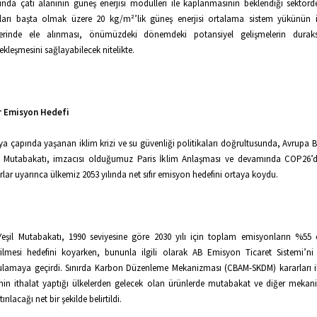
ında çatı alanının güneş enerjisi modülleri ile kaplanmasının beklendiği sektörd
ları başta olmak üzere 20 kg/m²’lik güneş enerjisi ortalama sistem yükünün 
lerinde ele alınması, önümüzdeki dönemdeki potansiyel gelişmelerin dura
ekleşmesini sağlayabilecek nitelikte.
ır Emisyon Hedefi
a çapında yaşanan iklim krizi ve su güvenliği politikaları doğrultusunda, Avrupa Bir
l Mutabakatı, imzacısı olduğumuz Paris İklim Anlaşması ve devamında COP26’
rlar uyarınca ülkemiz 2053 yılında net sıfır emisyon hedefini ortaya koydu.
eşil Mutabakatı, 1990 seviyesine göre 2030 yılı için toplam emisyonların %55
rilmesi hedefini koyarken, bununla ilgili olarak AB Emisyon Ticaret Sistemi’ni
lamaya geçirdi. Sınırda Karbon Düzenleme Mekanizması (CBAM-SKDM) kararları i
nin ithalat yaptığı ülkelerden gelecek olan ürünlerde mutabakat ve diğer mekan
tırılacağı net bir şekilde belirtildi.