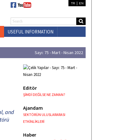
|
TR
EN
USEFUL INFORMATION
CONTACT US
Sayı: 75 - Mart - Nisan 2022
Editör
ŞİMDİ DEĞİLSE NE ZAMAN?
Ajandam
al, and
SEKTÖRÜN ULUSLARARASI
ktörü
ETKİNLİKLERİ
Haber