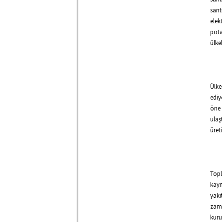
sant
elek
pota
ülke
Ülke
ediy
öne 
ulaş
üret
Topl
kayn
yakı
zama
kuru