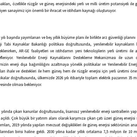
akları, özellikle rüzgâr ve güneş enerjisindeki yerli ve milli üretim potansiyeli ile 
yen sanayimiz için önemli bir ihracat ve istihdam kaynağı oluşturuyor.
 yılı başında yayımlanan ve beş yıllık büyüme planı ile birlikte arz güvenliği planını
ji Tabi Kaynaklar Bakanlığı politikası doğrultusunda, yenilenebilir kaynakların 
eklenirken, AR-GE faaliyetleri ve istihdamın yeni teknolojilerin yerli üretimi ile a
fleniyor. Yenilenebilir Enerji Kaynaklarını Destekleme Mekanizması ile uzu
mizin enerji dışa bağımlılığını azaltmaya yönelik politikalar ve Yenilenebilir Ener
ları ihale ve destekleri ile hem güneş hem de rüzgâr enerjisi için yerli üretimi öne
tikalar doğrultusunda, ülkemizde 2026 yılı itibariyle toplam elektrik pazarının 35 m
yesinde olması bekleniyor.
 yılında çıkan kanunlar doğrultusunda, lisanssız yenilenebilir enerji santrallerin ya
açıldı. Çok büyük bir yatırım alanı olarak karşımıza çıkan çatı üzeri güneş enerjisi 
rımları, 2019 yılında yapılan mevzuat değişiklikleri ile güneş enerjisi sektörünün a
larından birisi haline geldi. 2030 yılına kadar yıllık ortalama 7,5 milyon ile 10 