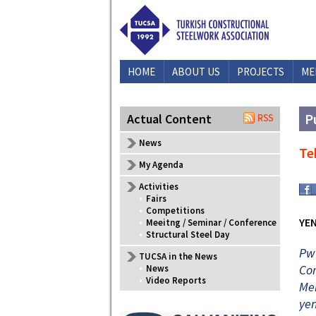
HOME
ABOUT US
PROJECTS
ME
P
Actual Content
News
Te
My Agenda
Activities
•
Fairs
•
Competitions
YEN
•
Meeitng / Seminar / Conference
•
Structural Steel Day
PwC
TUCSA in the News
Cor
•
News
•
Video Reports
Me
yen