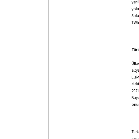
yeni
yolu
Sola
TWh 
Tür
Ülke
alty
Elek
elek
2021
Büy
önüm
Türk
sana