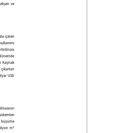
gelişen ve
 da içeren
kullanımı
rtırılması
n dönemde
ji Kaynak
 çıkartan
ilyar USD
pılmasının
sistemleri
na büyüme
milyon m²