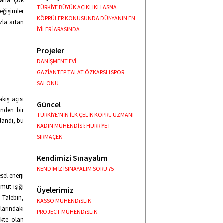
 daha çok
TÜRKİYE BÜYÜK AÇIKLIKLI ASMA
değişimler
KÖPRÜLER KONUSUNDA DÜNYANIN EN
ızla artan
İYİLERİ ARASINDA
Projeler
DANİŞMENT EVİ
GAZİANTEP TALAT ÖZKARSLI SPOR
SALONU
kış açısı
Güncel
inden bir
TÜRKİYE’NİN İLK ÇELİK KÖPRÜ UZMANI
çlandı, bu
KADIN MÜHENDİSİ: HÜRRİYET
SIRMAÇEK
Kendimizi Sınayalım
KENDİMİZİ SINAYALIM SORU 75
sel enerji
mut ışığı
Üyelerimiz
. Talebin,
KASSO MÜHENDiSLiK
larındaki
PROJECT MÜHENDiSLiK
ekte olan