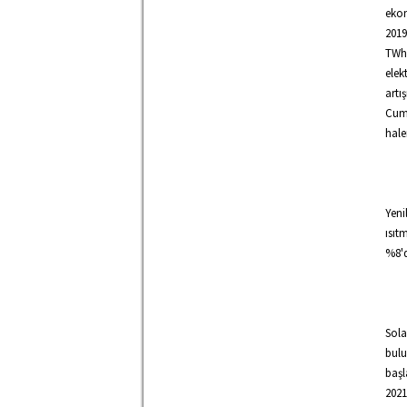
ekon
2019
TWh'
elek
artı
Cumh
hale
Yeni
ısıt
%8'd
Sola
bulu
başl
2021