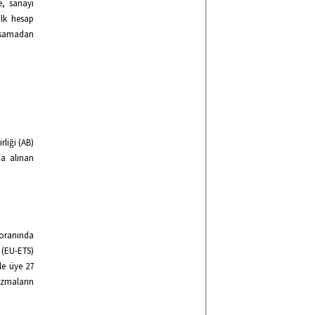
e, sanayi
ilk hesap
ksamadan
liği (AB)
da alınan
 oranında
 (EU-ETS)
le üye 27
izmaların