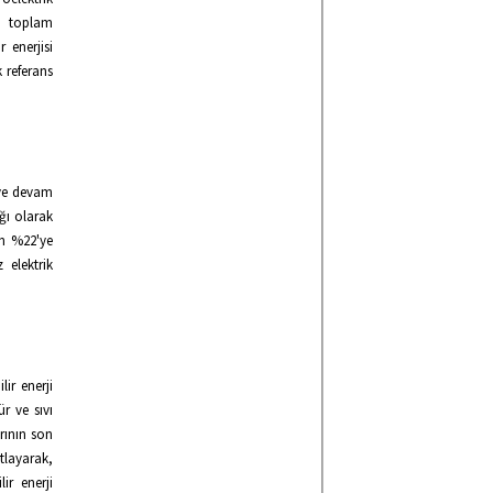
rı toplam
 enerjisi
k referans
eye devam
ağı olarak
an %22'ye
 elektrik
ir enerji
r ve sıvı
rının son
tlayarak,
ir enerji