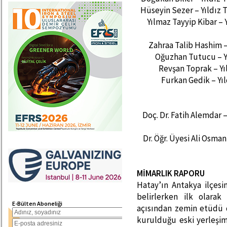
Hüseyin Sezer – Yıldız 
Yılmaz Tayyip Kibar – 
Zahraa Talib Hashim –
Oğuzhan Tutucu – Yı
Revşan Toprak – Yı
Furkan Gedik – Yı
Doç. Dr. Fatih Alemdar –
Dr. Öğr. Üyesi Ali Osma
MİMARLIK RAPORU
Hatay’ın Antakya ilçesi
belirlerken ilk olara
E-Bülten Aboneliği
açısından zemin etüdü d
kurulduğu eski yerleşim