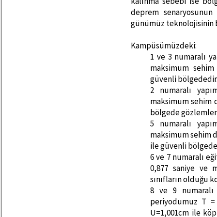
kalınma sebebi ise böl
deprem senaryosunun b
günümüz teknolojisinin 
Kampüsümüzdeki:
1 ve 3 numaralı y
maksimum sehim d
güvenli bölgededir
2 numaralı yapı
maksimum sehim de
bölgede gözlemlenm
5 numaralı yapı
maksimum sehim de
ile güvenli bölgede
6 ve 7 numaralı e
0,877 saniye ve 
sınıfların olduğu k
8 ve 9 numaralı 
periyodumuz T = 
U=1,001cm ile köp