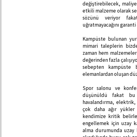
değiştirebilecek, maliy
etkili malzeme olarak se
sözünü veriyor fakat
uğratmayacağını garanti 
Kampüste bulunan yurt
mimari taleplerin bizd
zaman hem malzemelerim
değerinden fazla çalışıy
sebepten kampüste 
elemanlardan oluşan düzl
Spor salonu ve konfer
düşünüldü fakat bu a
havalandırma, elektrik,
çok daha ağır yükler 
kendimize kritik belir
engellemek için uzay ka
alma durumunda uzay k