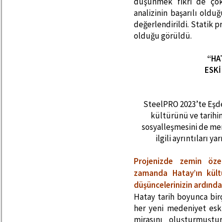
düşünmek fikri de çok
analizinin başarılı oldu
değerlendirildi. Statik 
olduğu görüldü.
“HA
ESKİ
SteelPRO 2023’te Eşde
kültürünü ve tarihin
sosyalleşmesini de mer
ilgili ayrıntıları ya
Projenizde zemin özell
zamanda Hatay’ın kültü
düşüncelerinizin ardında
Hatay tarih boyunca bir
her yeni medeniyet esk
mirasını oluşturmuştu