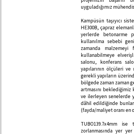
projemizin başarılı 
uyguladığımız mühendisli
Kampüsün taşıyıcı siste
HE300B, çapraz elemanl
yerlerde betonarme pe
kullanılma sebebi gen
zamanda malzemeyi f
kullanabilmeye elveri
salonu, konferans sal
yapılarının ölçüleri v
gerekli yapıların üzerin
bölgede zaman zaman ge
artmasını beklediğimiz 
ve ilerleyen senelerde y
dâhil edildiğinde bunl
(fayda/maliyet oranı en 
TUBO139.7x4mm ise ta
zorlanmasında yer yer