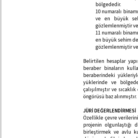
bölgededir.
10 numaralı binam
ve en büyük seh
gözlemlenmiştir ve
11 numaralı binam
en büyük sehim değ
gözlemlenmiştir ve
Belirtilen hesaplar yap
beraber binaların kul
beraberindeki yükleriy
yüklerinde ve bölged
çalışılmıştır ve sıcaklı
öngörüsü baz alınmıştır.
JÜRİ DEĞERLENDİRMESİ
Özellikle çevre verilerini
projenin olgunlaştığı 
birleştirmek ve avlu 