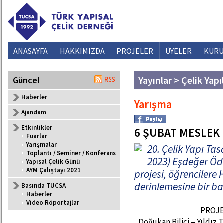
ANASAYFA
HAKKIMIZDA
PROJELER
ÜYELER
KURU
Yayınlar > Çelik Yapı
Güncel
Haberler
Yarışma
Ajandam
Etkinlikler
6 ŞUBAT MESLEK 
•
Fuarlar
•
Yarışmalar
20. Çelik Yapı Ta
•
Toplantı / Seminer / Konferans
2023) Eşdeğer Öd
•
Yapısal Çelik Günü
•
AYM Çalıştayı 2021
projesi, öğrencilere 
derinlemesine bir ba
Basında TUCSA
•
Haberler
•
Video Röportajlar
PROJE 
Doğukan Bilici – Yıldız