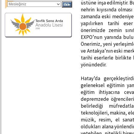
üstüne inşa edilmiştir.
nehrin kıyısında olması 
zamanda eski medeniyetle
yapılırken tarihi eser
önerimizde zemin sın
EXPO’nun yanında buluna
Önerimiz, yeni yerleşi
ve Antakya’nın eski merk
tarihi eserlerle birlikt
yönündedir.
Hatay’da gerçekleştird
geleneksel eğitimin ya
eğitim ihtiyacına ce
depremzede öğrencileri
belirlediği müfredatl
teknolojileri, makina, e
müzik, resim, el sanat
oldukları alana yönlendi
yetebilen, nitelikli bir