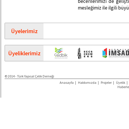
becerilerimizi de geliş
mesleğimiz ile ilgili büy
Üyelerimiz
Üyeliklerimiz
© 2014 - Türk Yapısal Çelik Derneği
Anasayfa
|
Hakkımızda
|
Projeler
|
Üyelik
|
Haberle