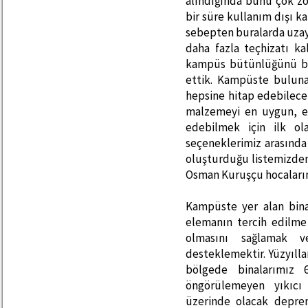
alındığında bunu çok zor
bir süre kullanım dışı k
sebepten buralarda uzay 
daha fazla teçhizatı ka
kampüs bütünlüğünü boz
ettik. Kampüste bulun
hepsine hitap edebilece
malzemeyi en uygun, en
edebilmek için ilk ol
seçeneklerimiz arasında
oluşturduğu listemizden
Osman Kuruşçu hocalarımız
Kampüste yer alan binal
elemanın tercih edilme 
olmasını sağlamak ve
desteklemektir. Yüzyıll
bölgede binalarımız 
öngörülemeyen yıkıcı 
üzerinde olacak deprem