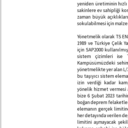
yeniden üretiminin hızlı
sakinlere ev sahipliği ko
zaman büyük açıklıkları
sokulabilmesi için malzem
Yönetmelik olarak TS EN
1989 ve Türkiye Çelik Ya
için SAP2000 kullanılmış,
sistem çizimleri ise 
Kampüsümüzdeki sehim d
yönetmelikte yer alan L/3
bu taşıyıcı sistem ele
izin verdiği kadar ka
yönelik hizmet vermesi 
bize 6 Şubat 2023 tarih
boğan deprem felaketleri
elemanın gerçek limitin
her detayında verilen de
limitini aşmayacak şeki