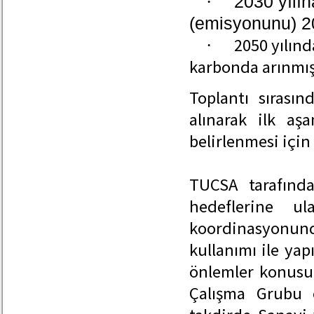
·
2030 yılın
(emisyonunu) 2
2050 yılınd
·
karbonda arınmış 
Toplantı sırasın
alınarak ilk aşa
belirlenmesi için
TUCSA tarafınd
hedeflerine u
koordinasyonunda
kullanımı ile yap
önlemler konusu
Çalışma Grubu 