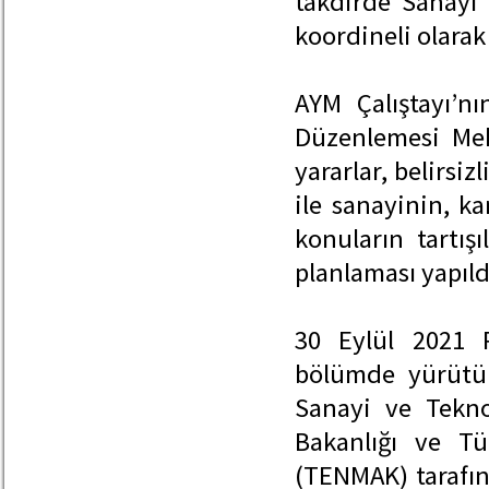
takdirde Sanayi 
koordineli olarak 
AYM Çalıştayı’n
Düzenlemesi Mek
yararlar, belirsiz
ile sanayinin, 
konuların tartış
planlaması yapıl
30 Eylül 2021 P
bölümde yürütü
Sanayi ve Teknol
Bakanlığı ve T
(TENMAK) tarafı