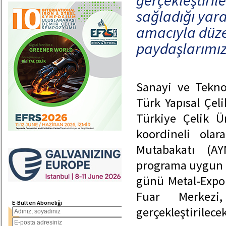
gerçekleştiril
sağladığı yarar
amacıyla düze
paydaşlarımız 
Sanayi ve Teknol
Türk Yapısal Çel
Türkiye Çelik Ür
koordineli olar
Mutabakatı (AY
programa uygun o
günü Metal-Expo 
Fuar Merkezi,
E-Bülten Aboneliği
gerçekleştirilecek