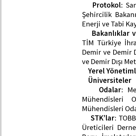
Protokol
: Sa
Şehircilik Baka
Enerji ve Tabi K
Bakanlıklar 
TİM Türkiye İhrac
Demir ve Demir Dı
ve Demir Dışı Meta
Yerel Yönetim
Üniversiteler
Odalar
: Me
Mühendisleri 
Mühendisleri Oda
STK’lar
: TOBB
Üreticileri Dern