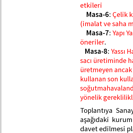
etkileri
Masa-6
:
Çelik 
(imalat ve saha m
Masa-7
:
Yapı Y
öneriler
.
Masa-8
:
Yassı H
sacı üretiminde h
üretmeyen ancak s
kullanan son kulla
soğutmahavalandır
yönelik gereklilik
Toplantıya Sana
aşağıdaki kurum 
davet edilmesi p