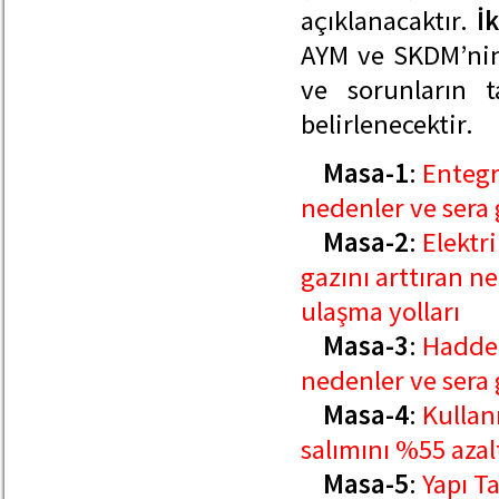
açıklanacaktır.
İ
AYM ve SKDM’nin ü
ve sorunların ta
belirlenecektir.
Masa-1
:
Entegre
nedenler ve sera 
Masa-2
:
Elektri
gazını arttıran n
ulaşma yolları
Masa-3
:
Haddeh
nedenler ve sera 
Masa-4
:
Kullan
salımını %55 aza
Masa-5
:
Yapı T