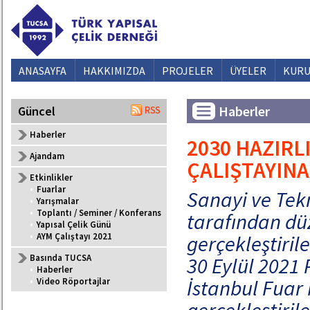
ANASAYFA
HAKKIMIZDA
PROJELER
ÜYELER
KURU
Haberler
Güncel
Haberler
2030 HAZIRL
Ajandam
ÇALIŞTAYINA
Etkinlikler
•
Fuarlar
Sanayi ve Tek
•
Yarışmalar
•
Toplantı / Seminer / Konferans
tarafından dü
•
Yapısal Çelik Günü
•
AYM Çalıştayı 2021
gerçekleştiril
Basında TUCSA
30 Eylül 2021
•
Haberler
İstanbul Fuar 
•
Video Röportajlar