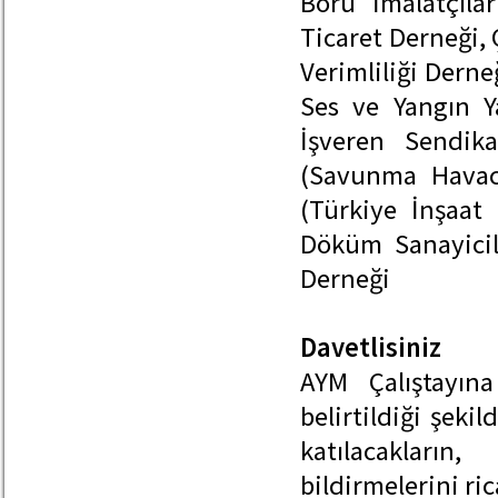
Boru İmalatçıla
Ticaret Derneği,
Verimliliği Derne
Ses ve Yangın Ya
İşveren Sendik
(Savunma Havac
(Türkiye İnşaat
Döküm Sanayicile
Derneği
Davetlisiniz
AYM Çalıştayın
belirtildiği şeki
katılacakların
bildirmelerini ric