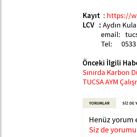
Kayıt
:
https://w
LCV :
Aydın Kula
email: tucsa
Tel: 0533 2
Önceki İlgili Hab
Sınırda Karbon D
TUCSA AYM Çalışm
YORUMLAR
SİZ DE
Henüz yorum 
Siz de yorumun