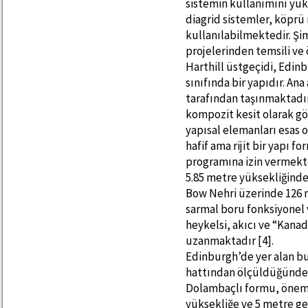
sistemin kullanımını yü
diagrid sistemler, köprü
kullanılabilmektedir. Ş
projelerinden temsili ve 
Harthill üstgeçidi, Edinb
sınıfında bir yapıdır. An
tarafından taşınmaktadır
kompozit kesit olarak gö
yapısal elemanları esas 
hafif ama rijit bir yapı 
programına izin vermekte
5.85 metre yüksekliğinde
Bow Nehri üzerinde 126 m
sarmal boru fonksiyonel v
heykelsi, akıcı ve “Kanad
uzanmaktadır [4].
Edinburgh’de yer alan bu
hattından ölçüldüğünde 5
Dolambaçlı formu, öneml
yüksekliğe ve 5 metre ge