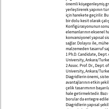
önemli köşegenleşmiş gri
yerleştirerek yapının t
için harekete geçirilir. 
bir dolu kesit olarak çalış
Konfigürasyonunun sonuc
elemanlarının eksenel har
konvansiyonel yapısal si
sağlar. Dolayısı ile, müh
malzemeden tasarruf sağl
1 Ph.D. Candidate, Dept. 
University, Ankara/Turk
2 Assoc. Prof. Dr., Dept. 
University, Ankara/Turk
Diagridlerin önemi, sist
avantajlarının etkin şeki
çelik tasarımının başarıl
hale getirmektedir. Baz
borular da entegre edil
Diagridlerin yapısal şeki