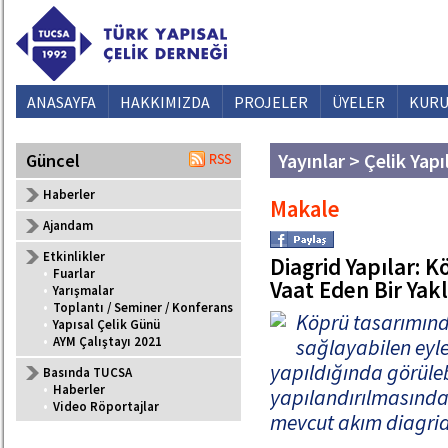
ANASAYFA
HAKKIMIZDA
PROJELER
ÜYELER
KURU
Yayınlar > Çelik Yapı
Güncel
Haberler
Makale
Ajandam
Etkinlikler
Diagrid Yapılar: 
•
Fuarlar
Vaat Eden Bir Yak
•
Yarışmalar
•
Toplantı / Seminer / Konferans
Köprü tasarımında
•
Yapısal Çelik Günü
•
AYM Çalıştayı 2021
sağlayabilen eylem
yapıldığında görüleb
Basında TUCSA
•
Haberler
yapılandırılmasındak
•
Video Röportajlar
mevcut akım diagrid 