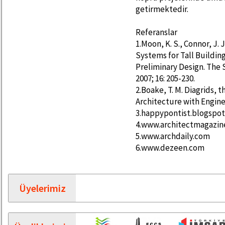
getirmektedir.
Referanslar
1.Moon, K. S., Connor, J. 
Systems for Tall Buildin
Preliminary Design. The S
2007; 16: 205-230.
2.Boake, T. M. Diagrids,
Architecture with Engine
3.happypontist.blogspot
4.www.architectmagazi
5.www.archdaily.com
6.www.dezeen.com
Üyelerimiz