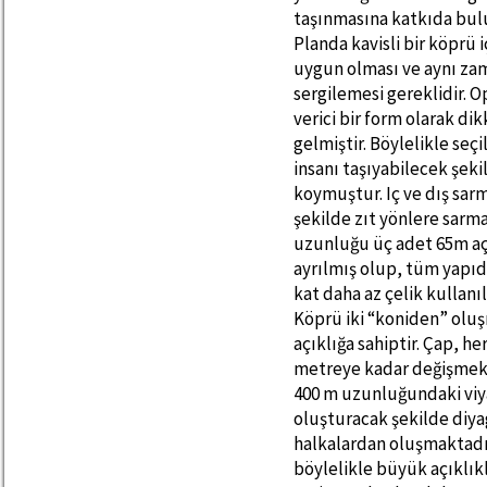
taşınmasına katkıda bul
Planda kavisli bir köprü 
uygun olması ve aynı zama
sergilemesi gereklidir. 
verici bir form olarak di
gelmiştir. Böylelikle seçi
insanı taşıyabilecek şeki
koymuştur. Iç ve dış sarma
şekilde zıt yönlere sar
uzunluğu üç adet 65m açık
ayrılmış olup, tüm yapıd
kat daha az çelik kullanıl
Köprü iki “koniden” olu
açıklığa sahiptir. Çap, 
metreye kadar değişmekt
400 m uzunluğundaki viya
oluşturacak şekilde diyag
halkalardan oluşmaktadır
böylelikle büyük açıklık