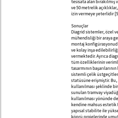
tesisata alan bırakılmış v
ve 50 metrelik açıklıklar
izin vermeye yeterlidir [5
Sonuçlar
Diagrid sistemler, özel v
mühendisliği bir araya ge
montaj konfigürasyonudur
ve kolay inşa edilebilirl
vermektedir. Ayrıca diagr
tüm özelliklerinin veriml
tasarmının başarılarının b
sistemli çelik üstgeçitler
statüsüne erişmiştir. Bu,
kullanılması şeklinde b
sunulan tramvay viyadüğü
kullanılması yönünde de 
kendine mahsus estetik 
yapısal stabilite ile yü
köprü projelerinde umut 