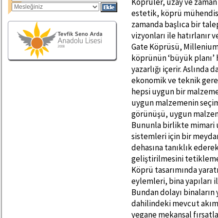
Köprüler, uzay ve zaman 
estetik, köprü mühendisli
zamanda başlıca bir talep
vizyonları ile hatırlanır
Gate Köprüsü, Millenium 
köprünün ‘büyük planı’ 
yazarlığı içerir. Aslında 
ekonomik ve teknik gerek
hepsi uygun bir malzeme 
uygun malzemenin seçimi
görünüşü, uygun malzeme
Bununla birlikte mimari
sistemleri için bir mey
dehasına tanıklık ederek
geliştirilmesini tetiklem
Köprü tasarımında yaratı
eylemleri, bina yapıları i
Bundan dolayı binaların 
dahilindeki mevcut akım 
yegane mekansal fırsatlar