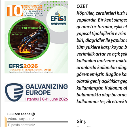
ÖZET
Köprüler, zerafetleri hızl
yapılardır. Bir kent simg
geometric formlar,eşlik et
yapısal tipolojilerin evrim
biri, diagridler ile yapıl
tüm yüklere karşı koyan bi
verimlilik artar ve açık ş
kullanılan malzeme miktar
oranlarda kullanılan diag
görememiştir. Bugüne kad
olarak geniş açıklıklar geç
kullanılmıştır. Kullanım 
bulunmakta olup bu örnek,
kullanımını teşvik etmekt
E-Bülten Aboneliği
Giriş