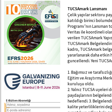
TUCSAmark Lansmanı
Çelik yapılar sektoru pay
katıldığı birinci bolum
Programı’nın Lansman to
Veritas ile koordineli ol
verilen TUCSAmark Yapısal
TUCSAmark Belgelendirme
kadro, TUCSAmark belgel
yararlanarak daha etkin ha
guncellendi. Yeni TUCSAm
1. Bağımsız ve tarafsızlığ
Eğitim ve Araştırma Merk
kuruluşu oldu.
2. Yalnız TUCSA uyeleri d
paydaşlarının belgelendi
hedeflendi. 3. Belgelendi
E-Bülten Aboneliği
kalite yeterliliklerini d