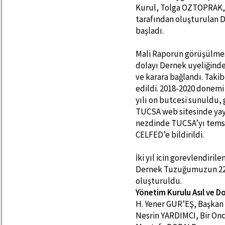
Kurul, Tolga OZTOPRA
tarafından oluşturulan
başladı.
Mali Raporun görüşülmes
dolayı Dernek uyeliğinde
ve karara bağlandı. Tak
edildi. 2018-2020 donemi
yılı on butcesi sunuldu,
TUCSA web sitesinde yay
nezdinde TUCSA’yı temsil
CELFED’e bildirildi.
İki yıl icin gorevlendiri
Dernek Tuzuğumuzun 22. 
oluşturuldu.
Yönetim Kurulu Asıl ve D
H. Yener GUR’EŞ, Başkan
Nesrin YARDIMCI, Bir On