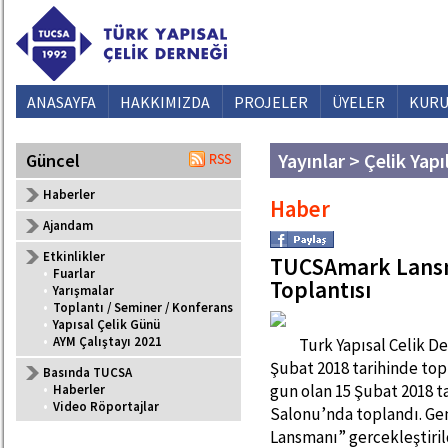
ANASAYFA
HAKKIMIZDA
PROJELER
ÜYELER
KURU
Yayınlar > Çelik Yapı
Güncel
Haberler
Haber
Ajandam
Etkinlikler
TUCSAmark Lansm
•
Fuarlar
Toplantısı
•
Yarışmalar
•
Toplantı / Seminer / Konferans
•
Yapısal Çelik Günü
•
AYM Çalıştayı 2021
Turk Yapısal Celik D
Şubat 2018 tarihinde top
Basında TUCSA
gun olan 15 Şubat 2018 ta
•
Haberler
•
Video Röportajlar
Salonu’nda toplandı. Ge
Lansmanı” gercekleştiril