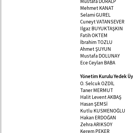
Mustafa DORALP
Mehmet KANAT
Selami GUREL
Cuneyt VATANSEVER
Ilgaz BUYUKTAŞKIN
Fatih OKTEM
İbrahim TOZLU
Ahmet ŞUYUN
Mustafa DOLUNAY
Ece Ceylan BABA
Yönetim Kurulu Yedek Üy
O. Selcuk OZDİL
Taner MERMUT
Halit Levent AKBAŞ
Hasan ŞEMSİ
Kutlu KUSMENOĞLU
Hakan ERDOĞAN
Zehra ARIKSOY
Kerem PEKER