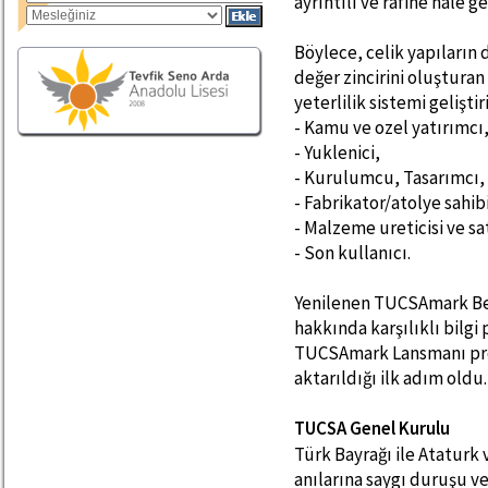
ayrıntılı ve rafine hale get
Böylece, celik yapıların d
değer zincirini oluşturan
yeterlilik sistemi gelişti
- Kamu ve ozel yatırımcı
- Yuklenici,
- Kurulumcu, Tasarımcı,
- Fabrikator/atolye sahib
- Malzeme ureticisi ve sa
- Son kullanıcı.
Yenilenen TUCSAmark Bel
hakkında karşılıklı bil
TUCSAmark Lansmanı progr
aktarıldığı ilk adım oldu.
TUCSA Genel Kurulu
Türk Bayrağı ile Ataturk 
anılarına saygı duruşu ve