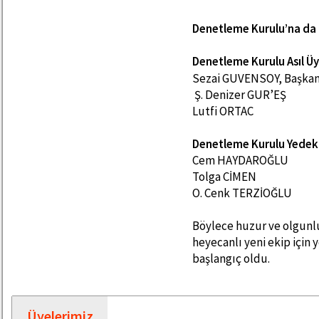
Denetleme Kurulu’na da a
Denetleme Kurulu Asıl Ü
Sezai GUVENSOY, Başka
Ş. Denizer GUR’EŞ
Lutfi ORTAC
Denetleme Kurulu Yedek 
Cem HAYDAROĞLU
Tolga CİMEN
O. Cenk TERZİOĞLU
Böylece huzur ve olgunlu
heyecanlı yeni ekip için 
başlangıç oldu.
Üyelerimiz