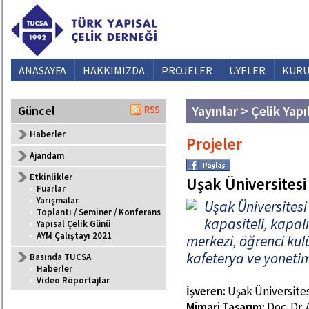
ANASAYFA
HAKKIMIZDA
PROJELER
ÜYELER
KURU
Yayınlar > Çelik Yapı
Güncel
Haberler
Projeler
Ajandam
Etkinlikler
Uşak Üniversitesi
•
Fuarlar
•
Yarışmalar
Uşak Üniversitesi
•
Toplantı / Seminer / Konferans
kapasiteli, kapal
•
Yapısal Çelik Günü
•
AYM Çalıştayı 2021
merkezi, öğrenci kul
kafeterya ve yonetim
Basında TUCSA
•
Haberler
•
Video Röportajlar
İşveren:
Uşak Üniversites
Mimari Tasarım:
Doç. Dr.