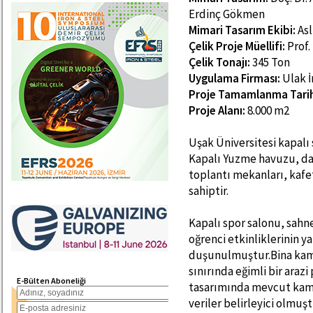
Erdinç Gökmen
Mimari Tasarım Ekibi:
Asl
Çelik Proje Müellifi:
Prof. 
Çelik Tonajı:
345 Ton
Uygulama Firması:
Ulak İ
Proje Tamamlanma Tarih
Proje Alanı:
8.000 m2
Uşak Üniversitesi kapalı 
Kapalı Yuzme havuzu, dağ
toplantı mekanları, kafe
sahiptir.
Kapalı spor salonu, sahn
oğrenci etkinliklerinin y
duşunulmuştur.Bina kam
sınırında eğimli bir araz
E-Bülten Aboneliği
tasarımında mevcut kamp
veriler belirleyici olmuşt