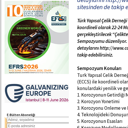
sitesinden de takip e
Türk Yapısal Çelik Derneği 
koordineli olarak 22-24 M
gerçekleştirilecek “Çelik
Sempozyumu düzenliyor.
detaylarını http://www.ca
takip edebilirsiniz.
Sempozyum Konuları
Turk Yapısal Celik Derneğ
(ECCS) ile koordineli o
konulardaki yenilik ve g
1. Korozyonun Getirdiği 
2. Korozyon Yonetimi
3. Korozyonu Onleme ve K
4. Teknolojideki Donuşu
E-Bülten Aboneliği
5. Korozyonun Esasları
6. Korozyon Modellemes