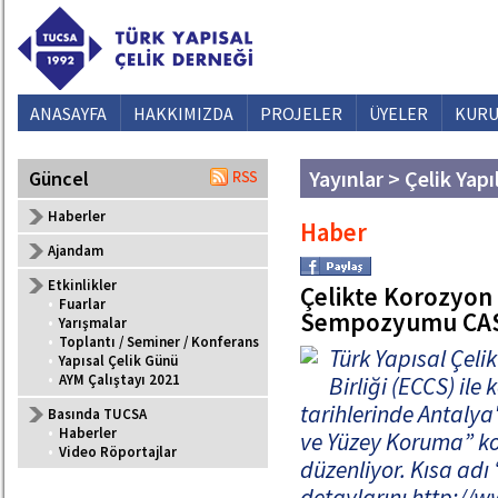
ANASAYFA
HAKKIMIZDA
PROJELER
ÜYELER
KURU
Yayınlar > Çelik Yapı
Güncel
Haberler
Haber
Ajandam
Etkinlikler
Çelikte Korozyon
•
Fuarlar
Sempozyumu CAS
•
Yarışmalar
•
Toplantı / Seminer / Konferans
Türk Yapısal Çeli
•
Yapısal Çelik Günü
•
AYM Çalıştayı 2021
Birliği (ECCS) ile
tarihlerinde Antalya
Basında TUCSA
•
Haberler
ve Yüzey Koruma” k
•
Video Röportajlar
düzenliyor. Kısa a
detaylarını http://