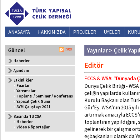
ANASAYFA
HAKKIMIZDA
PROJELER
ÜYELER
KURU
Yayınlar > Çelik Yapı
Güncel
Haberler
Editör
Ajandam
ECCS & WSA: “Dünyada Çel
Etkinlikler
Dünya Çelik Birliği - WSA
•
Fuarlar
•
Yarışmalar
çeliğin yapılarda kullanı
•
Toplantı / Seminer / Konferans
Kurulu Başkanı olan Türk
•
Yapısal Çelik Günü
Gür’Eş, WSA’nın 2015 yılı
•
AYM Çalıştayı 2021
artırmak amacıyla ECCS’e i
Basında TUCSA
toplantının yapıldığını, 
•
Haberler
•
Video Röportajlar
gelinerek bir çalışma o
eşbaşkanları olarak da Y