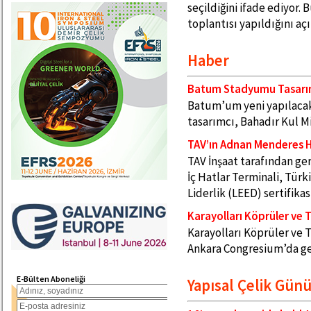
seçildiğini ifade ediyor.
toplantısı yapıldığını açı
Haber
Batum Stadyumu Tasarım
Batum’um yeni yapılacak
tasarımcı, Bahadır Kul Mi
TAV’ın Adnan Menderes H
TAV İnşaat tarafından ge
İç Hatlar Terminali, Türk
Liderlik (LEED) sertifika
Karayolları Köprüler ve T
Karayolları Köprüler ve T
Ankara Congresium’da ge
E-Bülten Aboneliği
Yapısal Çelik Gün