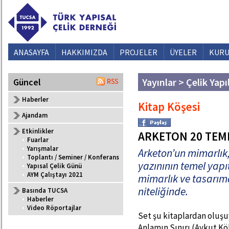
ANASAYFA
HAKKIMIZDA
PROJELER
ÜYELER
KURU
Yayınlar > Çelik Yapı
Güncel
Haberler
Kitap Köşesi
Ajandam
Etkinlikler
ARKETON 20 TEME
•
Fuarlar
•
Yarışmalar
Arketon’un mimarlık, 
•
Toplantı / Seminer / Konferans
yazınının temel yapıt
•
Yapısal Çelik Günü
•
AYM Çalıştayı 2021
mimarlık ve tasarıma 
niteliğinde.
Basında TUCSA
•
Haberler
•
Video Röportajlar
Set şu kitaplardan oluşuy
Anlamın Sınırı (Aykut Kö