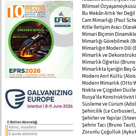
Bilimsel Özyaşamöyküsü 
Bu Mekân Artık Yer Değil
Cam Mimarlığı (Paul Sch
Kitle İletişim Aracı Olar
Mimari Biçimin Dinamikle
Mimarlığı Görebilmek (B
Mimarlığın Modern Dili (
Mimarlık ve Dekonstrüks
Mimarlık Öğretisi (Bruno
Mimarlıkta İçeriğin Beş 
Modern Anıt Kültü (Alois
Modern Mimarlık (Otto 
Nokta ve Çizgiden Düzlem
Rusya’da Konstrüktivist M
Süsleme ve Cürüm (Adolf
Şehircilik (Le Corbusier),
Şehirler ve Yapılar (Stee
E-Bülten Aboneliği
Şehrin Tacı (Bruno Taut)
Zorunlu Çoğulluk (Aykut