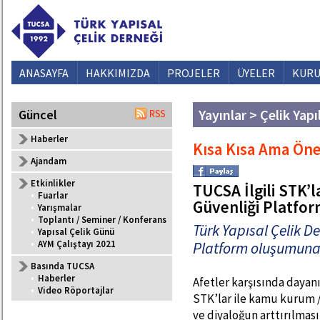
ANASAYFA
HAKKIMIZDA
PROJELER
ÜYELER
KURU
Yayınlar > Çelik Yapı
Güncel
Haberler
Kısa Kısa Ama Ön
Ajandam
Etkinlikler
TUCSA İlgili STK’l
•
Fuarlar
Güvenliği Platfo
•
Yarışmalar
•
Toplantı / Seminer / Konferans
Türk Yapısal Çelik De
•
Yapısal Çelik Günü
•
AYM Çalıştayı 2021
Platform oluşumuna 
Basında TUCSA
•
Haberler
Afetler karşısında dayan
•
Video Röportajlar
STK’lar ile kamu kurum / 
ve diyaloğun arttırılmas