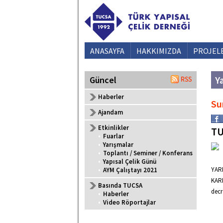
ANASAYFA
HAKKIMIZDA
PROJEL
Ya
Güncel
Haberler
Su
Ajandam
Etkinlikler
TU
•
Fuarlar
•
Yarışmalar
•
Toplantı / Seminer / Konferans
•
Yapısal Çelik Günü
YARD
•
AYM Çalıştayı 2021
KARD
Basında TUCSA
decr
•
Haberler
•
Video Röportajlar