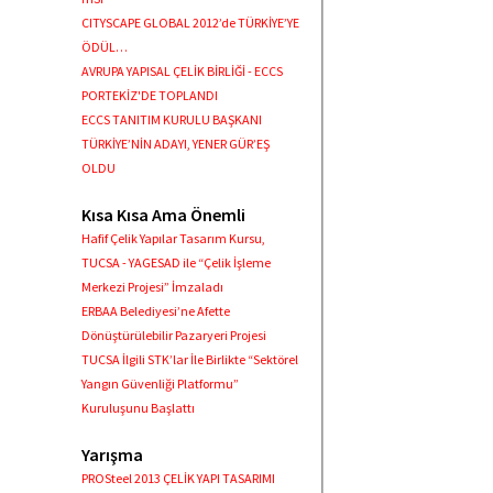
CITYSCAPE GLOBAL 2012’de TÜRKİYE’YE
ÖDÜL…
AVRUPA YAPISAL ÇELİK BİRLİĞİ - ECCS
PORTEKİZ'DE TOPLANDI
ECCS TANITIM KURULU BAŞKANI
TÜRKİYE’NİN ADAYI, YENER GÜR’EŞ
OLDU
Kısa Kısa Ama Önemli
Hafif Çelik Yapılar Tasarım Kursu,
TUCSA - YAGESAD ile “Çelik İşleme
Merkezi Projesi” İmzaladı
ERBAA Belediyesi’ne Afette
Dönüştürülebilir Pazaryeri Projesi
TUCSA İlgili STK’lar İle Birlikte “Sektörel
Yangın Güvenliği Platformu”
Kuruluşunu Başlattı
Yarışma
PROSteel 2013 ÇELİK YAPI TASARIMI