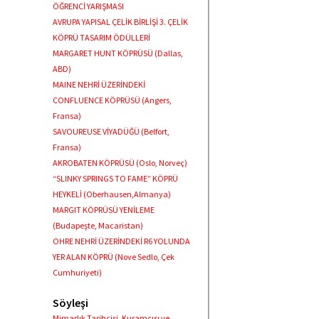
ÖĞRENCİ YARIŞMASI
AVRUPA YAPISAL ÇELİK BİRLİŞİ 3. ÇELİK
KÖPRÜ TASARIM ÖDÜLLERİ
MARGARET HUNT KÖPRÜSÜ (Dallas,
ABD)
MAINE NEHRİ ÜZERİNDEKİ
CONFLUENCE KÖPRÜSÜ (Angers,
Fransa)
SAVOUREUSE VİYADÜĞÜ (Belfort,
Fransa)
AKROBATEN KÖPRÜSÜ (Oslo, Norveç)
“SLINKY SPRINGS TO FAME” KÖPRÜ
HEYKELİ (Oberhausen,Almanya)
MARGIT KÖPRÜSÜ YENİLEME
(Budapeşte, Macaristan)
OHRE NEHRİ ÜZERİNDEKİ R6 YOLUNDA
YER ALAN KÖPRÜ (Nove Sedlo, Çek
Cumhuriyeti)
Söyleşi
Mimarlık Tarihçisi, Kuramcısı ve