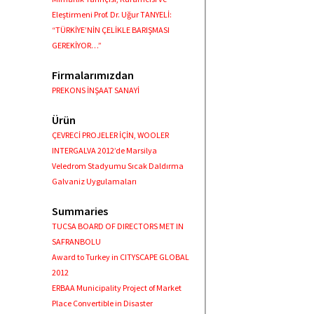
Eleştirmeni Prof. Dr. Uğur TANYELİ:
“TÜRKİYE’NİN ÇELİKLE BARIŞMASI
GEREKİYOR…”
Firmalarımızdan
PREKONS İNŞAAT SANAYİ
Ürün
ÇEVRECİ PROJELER İÇİN, WOOLER
INTERGALVA 2012’de Marsilya
Veledrom Stadyumu Sıcak Daldırma
Galvaniz Uygulamaları
Summaries
TUCSA BOARD OF DIRECTORS MET IN
SAFRANBOLU
Award to Turkey in CITYSCAPE GLOBAL
2012
ERBAA Municipality Project of Market
Place Convertible in Disaster