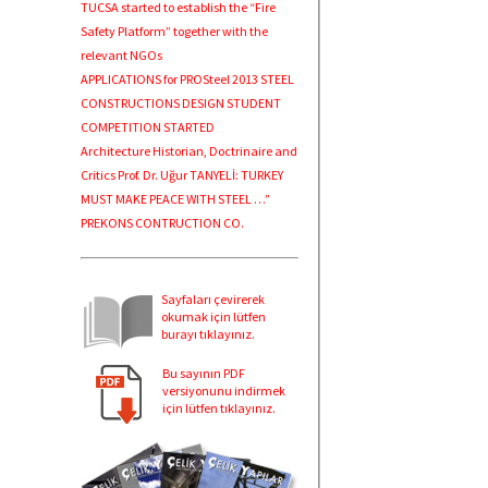
TUCSA started to establish the “Fire
Safety Platform” together with the
relevant NGOs
APPLICATIONS for PROSteel 2013 STEEL
CONSTRUCTIONS DESIGN STUDENT
COMPETITION STARTED
Architecture Historian, Doctrinaire and
Critics Prof. Dr. Uğur TANYELİ: TURKEY
MUST MAKE PEACE WITH STEEL …”
PREKONS CONTRUCTION CO.
Sayfaları çevirerek
okumak için lütfen
burayı tıklayınız.
Bu sayının PDF
versiyonunu indirmek
için lütfen tıklayınız.