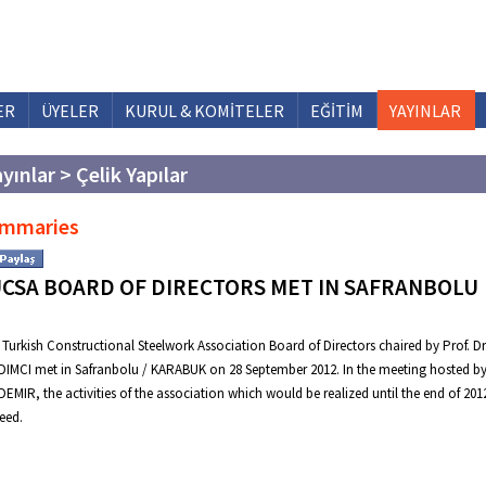
ER
ÜYELER
KURUL & KOMİTELER
EĞİTİM
YAYINLAR
yınlar > Çelik Yapılar
mmaries
CSA BOARD OF DIRECTORS MET IN SAFRANBOLU
Turkish Constructional Steelwork Association Board of Directors chaired by Prof. Dr
IMCI met in Safranbolu / KARABUK on 28 September 2012. In the meeting hosted b
EMIR, the activities of the association which would be realized until the end of 201
eed.