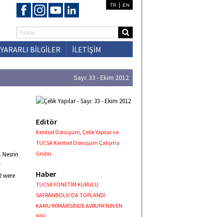
|
TR
EN
YARARLI BİLGİLER
İLETİŞİM
Sayı: 33 - Ekim 2012
Editör
Kentsel Dönüşüm, Çelik Yapılar ve
TUCSA Kentsel Dönüşüm Çalışma
Grubu
. Nesrin
y
Haber
2 were
TUCSA YÖNETİM KURULU
SAFRANBOLU'DA TOPLANDI
KAMU MİMARİSİNDE AVRUPA’NIN EN
İYİSİ