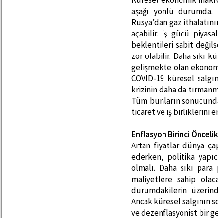
Küresel ekonomik makro 
aşağı yönlü durumda. 
Rusya’dan gaz ithalatın
açabilir. İş gücü piyas
beklentileri sabit değ
zor olabilir. Daha sıkı k
gelişmekte olan ekonomi
COVID-19 küresel salgın
krizinin daha da tırmanm
Tüm bunların sonucunda
ticaret ve iş birliklerini e
Enflasyon Birinci Önceli
Artan fiyatlar dünya ç
ederken, politika yapıc
olmalı. Daha sıkı para
maliyetlere sahip ola
durumdakilerin üzerinde
Ancak küresel salgının 
ve dezenflasyonist bir 