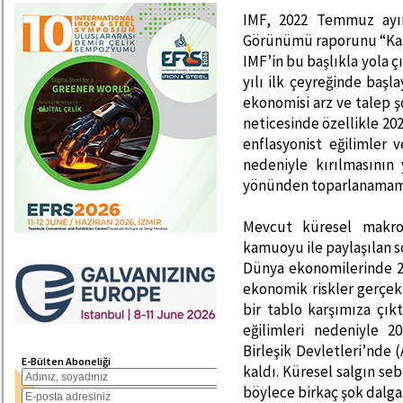
IMF, 2022 Temmuz ayı
Görünümü raporunu “Kasve
IMF’in bu başlıkla yola 
yılı ilk çeyreğinde baş
ekonomisi arz ve talep ş
neticesinde özellikle 202
enflasyonist eğilimler 
nedeniyle kırılmasının
yönünden toparlanamamas
Mevcut küresel makro
kamuoyu ile paylaşılan s
Dünya ekonomilerinde 20
ekonomik riskler gerçek
bir tablo karşımıza çık
eğilimleri nedeniyle 2
Birleşik Devletleri’nde 
E-Bülten Aboneliği
kaldı. Küresel salgın se
böylece birkaç şok dalga