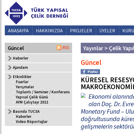
ANASAYFA
HAKKIMIZDA
PROJELER
ÜYELER
KURU
Yayınlar > Çelik Yapı
Güncel
Haberler
Güncel
Ajandam
Etkinlikler
KÜRESEL RESES
•
Fuarlar
MAKROEKONOMİK
•
Yarışmalar
•
Toplantı / Seminer / Konferans
Ekonomi alanında
•
Yapısal Çelik Günü
•
AYM Çalıştayı 2021
olan Doç. Dr. Evr
Monetary Fund – Ulu
Basında TUCSA
•
Haberler
doğrultusunda kürese
•
Video Röportajlar
gelişmelerin sektörü