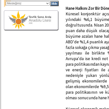
Hane Halkını Zor Bir Dön
Küresel konjonktür açı
yılındaki %6,1 büyüme
doğrultusunda. Nisan 2
puan daha düşük olacağı
büyüme azalan hane halk
ABD'de %1,4 puanlık aşa
fazla sokağa çıkma yasa
yayılması ile birlikte
Avrupa'da ise kredi not
para politikasından kay
ve enerji fiyatları il
nedeniyle yukarı yönl
gelişmiş ekonomilerde 
olan ekonomilerde %9,5'
para politikasının ve 
olması sonucunda hane ha