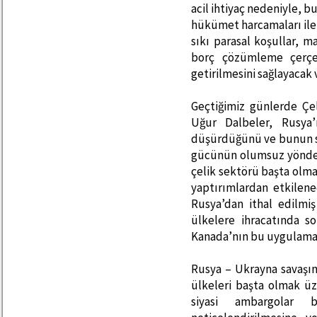
acil ihtiyaç nedeniyle, b
hükümet harcamaları ile
sıkı parasal koşullar, ma
borç çözümleme çerçev
getirilmesini sağlayacak 
Geçtiğimiz günlerde Çeli
Uğur Dalbeler, Rusya’n
düşürdüğünü ve bunun so
gücünün olumsuz yönde et
çelik sektörü başta olma
yaptırımlardan etkilen
Rusya’dan ithal edilmiş
ülkelere ihracatında so
Kanada’nın bu uygulamayı
Rusya – Ukrayna savaşı
ülkeleri başta olmak ü
siyasi ambargolar 