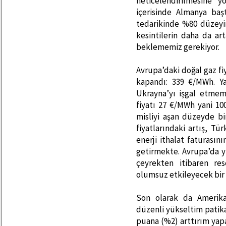
neticelendirilmesine
içerisinde Almanya ba
tedarikinde %80 düzeyin
kesintilerin daha da a
beklememiz gerekiyor.
Avrupa’daki doğal gaz fi
kapandı: 339 €/MWh. Y
Ukrayna’yı işgal etmem
fiyatı 27 €/MWh yani 10
misliyi aşan düzeyde bi
fiyatlarındaki artış, Tü
enerji ithalat faturasın
getirmekte. Avrupa’da yü
çeyrekten itibaren res
olumsuz etkileyecek bir 
Son olarak da Amerika
düzenli yükseltim patika
puana (%2) arttırım yap