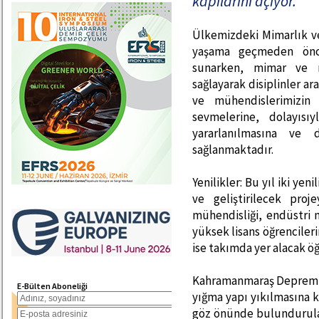
kapılarını açıyor.
Ülkemizdeki Mimarlık ve
yaşama geçmeden önce
sunarken, mimar ve mü
sağlayarak disiplinler ar
ve mühendislerimizin 
sevmelerine, dolayısıy
yararlanılmasına ve
sağlanmaktadır.
Yenilikler: Bu yıl iki yeni
ve geliştirilecek proj
mühendisliği, endüstri m
yüksek lisans öğrencileri
ise takımda yer alacak öğr
Kahramanmaraş Depremle
E-Bülten Aboneliği
yığma yapı yıkılmasına ka
göz önünde bulundurular