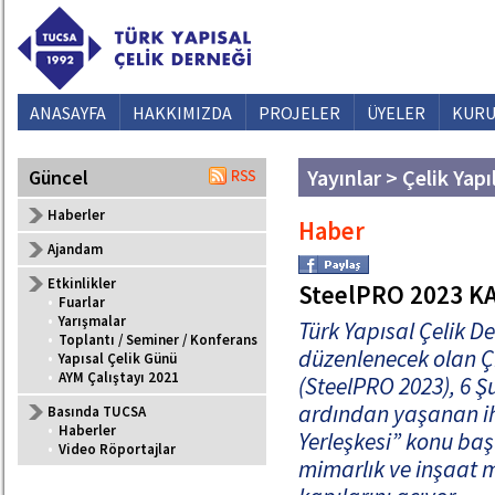
ANASAYFA
HAKKIMIZDA
PROJELER
ÜYELER
KURU
Yayınlar > Çelik Yapı
Güncel
Haberler
Haber
Ajandam
Etkinlikler
SteelPRO 2023 K
•
Fuarlar
•
Yarışmalar
Türk Yapısal Çelik D
•
Toplantı / Seminer / Konferans
düzenlenecek olan 
•
Yapısal Çelik Günü
•
AYM Çalıştayı 2021
(SteelPRO 2023), 6 
ardından yaşanan ih
Basında TUCSA
•
Haberler
Yerleşkesi” konu başl
•
Video Röportajlar
mimarlık ve inşaat m