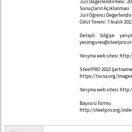
Jüri Değerlendirmesi : 2
Sonuçların Açıklanması :
Jüri Öğrenci Değerlendir
Ödül Töreni : 7 Aralık 2
Detaylı bilgiye yarış
yesimgures@steelpro.org 
Yarışma web sitesi: http:
SteelPRO 2023 Şartnamesi’
https://tucsa.org/imag
Yarışma web sitesi: http:
Başvuru formu
http://steelpro.org/in