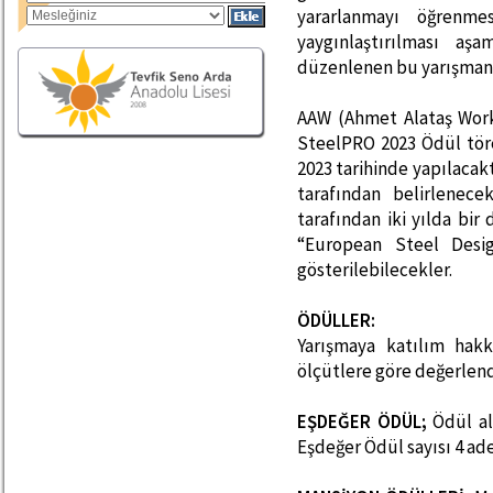
yararlanmayı öğrenme
yaygınlaştırılması aşa
düzenlenen bu yarışmanın
AAW (Ahmet Alataş Work
SteelPRO 2023 Ödül töre
2023 tarihinde yapılacakt
tarafından belirlenece
tarafından iki yılda bi
“European Steel Desi
gösterilebilecekler.
ÖDÜLLER:
Yarışmaya katılım hakk
ölçütlere göre değerlend
EŞDEĞER ÖDÜL;
Ödül al
Eşdeğer Ödül sayısı 4 ad