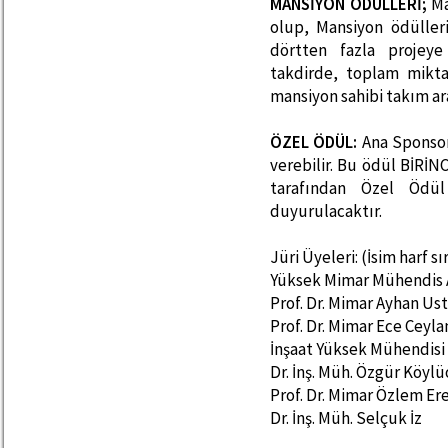
MANSİYON ÖDÜLLERİ;
Ma
olup, Mansiyon ödülleri
dörtten fazla projeye
takdirde, toplam mikta
mansiyon sahibi takım ar
ÖZEL ÖDÜL:
Ana Sponso
verebilir. Bu ödül BİRİN
tarafından Özel Ödül 
duyurulacaktır.
Jüri Üyeleri: (İsim harf s
Yüksek Mimar Mühendis 
Prof. Dr. Mimar Ayhan Us
Prof. Dr. Mimar Ece Ceyl
İnşaat Yüksek Mühendisi
Dr. İnş. Müh. Özgür Köyl
Prof. Dr. Mimar Özlem Er
Dr. İnş. Müh. Selçuk İz