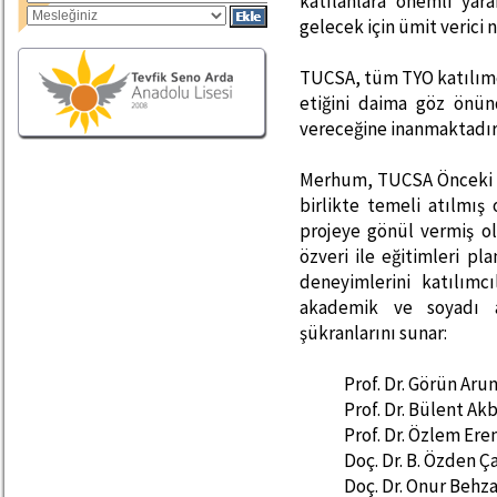
katılanlara önemli yarar
gelecek için ümit verici n
TUCSA, tüm TYO katılımcı
etiğini daima göz önün
vereceğine inanmaktadır
Merhum, TUCSA Önceki Ba
birlikte temeli atılmış
projeye gönül vermiş o
özveri ile eğitimleri p
deneyimlerini katılımc
akademik ve soyadı a
şükranlarını sunar:
Prof. Dr. Görün Ar
Prof. Dr. Bülent Ak
Prof. Dr. Özlem Er
Doç. Dr. B. Özden Ç
Doç. Dr. Onur Behz