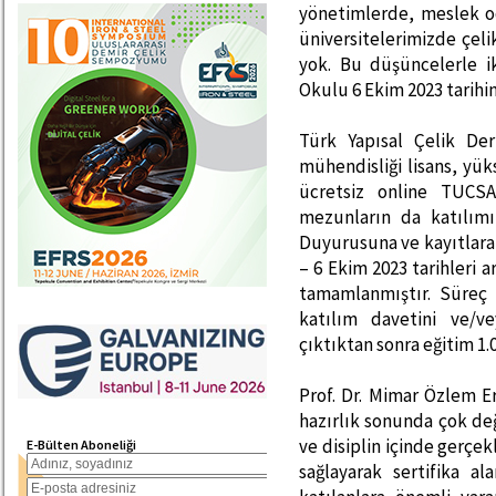
yönetimlerde, meslek o
üniversitelerimizde çel
yok. Bu düşüncelerle i
Okulu 6 Ekim 2023 tarihi
Türk Yapısal Çelik De
mühendisliği lisans, yük
ücretsiz online TUCS
mezunların da katılımı
Duyurusuna ve kayıtlara 
– 6 Ekim 2023 tarihleri 
tamamlanmıştır. Süreç i
katılım davetini ve/v
çıktıktan sonra eğitim 1.
Prof. Dr. Mimar Özlem E
hazırlık sonunda çok değ
ve disiplin içinde gerçe
E-Bülten Aboneliği
sağlayarak sertifika al