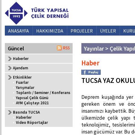
ANASAYFA
HAKKIMIZDA
PROJELER
ÜYELER
KURU
Yayınlar > Çelik Yapı
Güncel
Haberler
Haber
Ajandam
Etkinlikler
TUCSA YAZ OKUL
•
Fuarlar
•
Yarışmalar
•
Toplantı / Seminer / Konferans
Deprem kuşağında yer 
•
Yapısal Çelik Günü
•
AYM Çalıştayı 2021
gereken önem ve önce
insanımızı kaybettik. Bü
Basında TUCSA
ülkemizde çelik yapı t
•
Haberler
•
Video Röportajlar
teknolojimiz, tesisleri
insan gücümüz var. Bu 