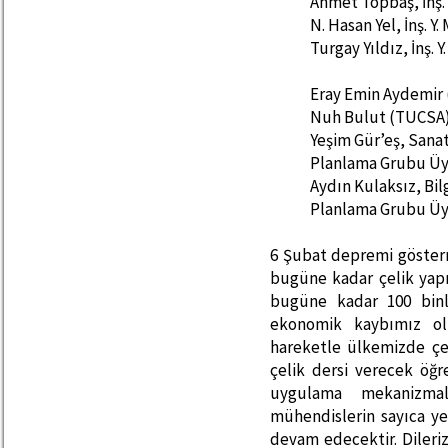
Ahmet Topbaş, İnş. 
N. Hasan Yel, İnş. Y.
Turgay Yıldız, İnş. Y
Eray Emin Aydemir
Nuh Bulut (TUCSA
Yeşim Gür’eş, Sana
Planlama Grubu Üy
Aydın Kulaksız, Bil
Planlama Grubu Üy
6 Şubat depremi göster
bugüne kadar çelik yapı
bugüne kadar 100 binl
ekonomik kaybımız ol
hareketle ülkemizde çel
çelik dersi verecek öğ
uygulama mekanizmal
mühendislerin sayıca ye
devam edecektir. Dileriz