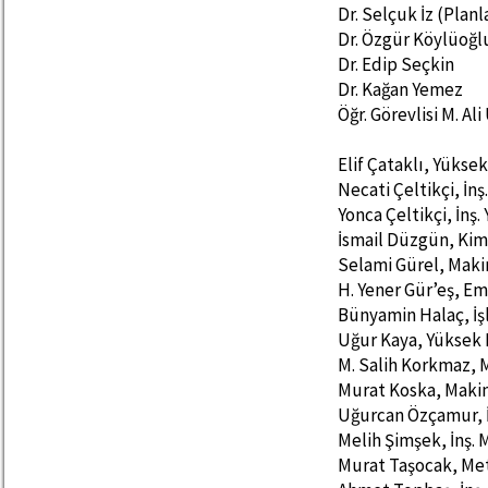
Dr. Selçuk İz (Pla
Dr. Özgür Köylüoğl
Dr. Edip Seçkin
Dr. Kağan Yemez
Öğr. Görevlisi M. Al
Elif Çataklı, Yükse
Necati Çeltikçi, İnş.
Yonca Çeltikçi, İnş. 
İsmail Düzgün, Ki
Selami Gürel, Makin
H. Yener Gür’eş, Em.
Bünyamin Halaç, İşl
Uğur Kaya, Yüksek
M. Salih Korkmaz, M
Murat Koska, Makin
Uğurcan Özçamur, İn
Melih Şimşek, İnş. 
Murat Taşocak, Met