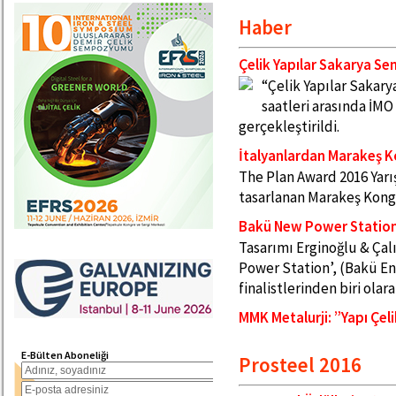
Haber
Çelik Yapılar Sakarya Se
“Çelik Yapılar Sakary
saatleri arasında İM
gerçekleştirildi.
İtalyanlardan Marakeş K
The Plan Award 2016 Yar
tasarlanan Marakeş Kong
Bakü New Power Station
Tasarımı Erginoğlu & Çal
Power Station’, (Bakü Ene
finalistlerinden biri olar
MMK Metalurji: ”Yapı Çel
E-Bülten Aboneliği
Prosteel 2016