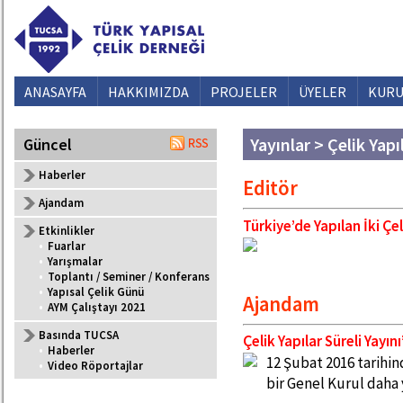
ANASAYFA
HAKKIMIZDA
PROJELER
ÜYELER
KURU
Yayınlar > Çelik Yapı
Güncel
Haberler
Editör
Ajandam
Türkiye’de Yapılan İki Ç
Etkinlikler
•
Fuarlar
•
Yarışmalar
•
Toplantı / Seminer / Konferans
•
Yapısal Çelik Günü
Ajandam
•
AYM Çalıştayı 2021
Basında TUCSA
Çelik Yapılar Süreli Yayı
•
Haberler
12 Şubat 2016 tarihi
•
Video Röportajlar
bir Genel Kurul daha 