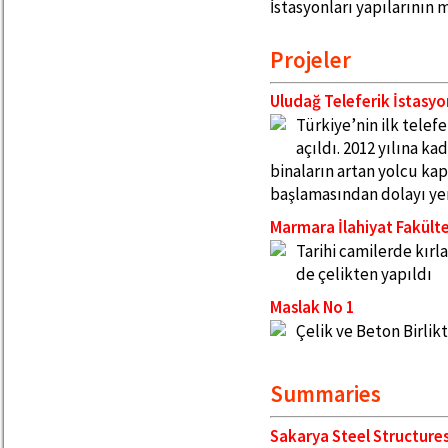
İstasyonları yapılarının
Projeler
Uludağ Teleferik İstasyo
Türkiye’nin ilk telefe
açıldı. 2012 yılına ka
binaların artan yolcu k
başlamasından dolayı yen
Marmara İlahiyat Fakülte
Tarihi camilerde kır
de çelikten yapıldı
Maslak No 1
Çelik ve Beton Birlikt
Summaries
Sakarya Steel Structure