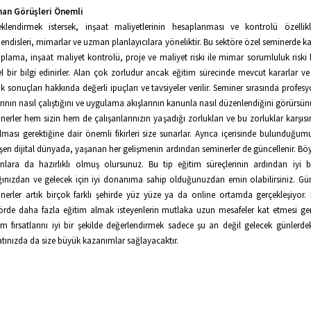
an Görüşleri Önemli
klendirmek istersek, inşaat maliyetlerinin hesaplanması ve kontrolü özellik
ndisleri, mimarlar ve uzman planlayıcılara yöneliktir. Bu sektöre özel seminerde kat
plama, inşaat maliyet kontrolü, proje ve maliyet riski ile mimar sorumluluk riski
l bir bilgi edinirler. Alan çok zorludur ancak eğitim sürecinde mevcut kararlar ve
ik sonuçları hakkında değerli ipuçları ve tavsiyeler verilir. Seminer sırasında profes
rının nasıl çalıştığını ve uygulama akışlarının kanunla nasıl düzenlendiğini görürsün
nerler hem sizin hem de çalışanlarınızın yaşadığı zorlukları ve bu zorluklar karşısı
lması gerektiğine dair önemli fikirleri size sunarlar. Ayrıca içerisinde bulunduğumu
şen dijital dünyada, yaşanan her gelişmenin ardından seminerler de güncellenir. Böy
nlara da hazırlıklı olmuş olursunuz. Bu tip eğitim süreçlerinin ardından iyi b
ğınızdan ve gelecek için iyi donanıma sahip olduğunuzdan emin olabilirsiniz. 
nerler artık birçok farklı şehirde yüz yüze ya da online ortamda gerçekleşiyor. Be
örde daha fazla eğitim almak isteyenlerin mutlaka uzun mesafeler kat etmesi ge
im fırsatlarını iyi bir şekilde değerlendirmek sadece şu an değil gelecek günlerde
tınızda da size büyük kazanımlar sağlayacaktır.