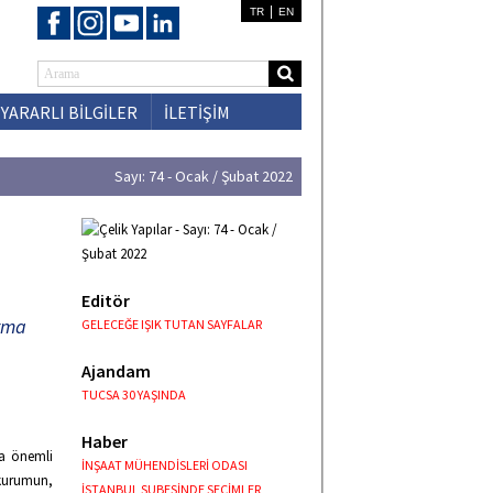
|
TR
EN
YARARLI BİLGİLER
İLETİŞİM
Sayı: 74 - Ocak / Şubat 2022
Editör
ırma
GELECEĞE IŞIK TUTAN SAYFALAR
Ajandam
TUCSA 30 YAŞINDA
Haber
da önemli
İNŞAAT MÜHENDİSLERİ ODASI
kurumun,
İSTANBUL ŞUBESİNDE SEÇİMLER