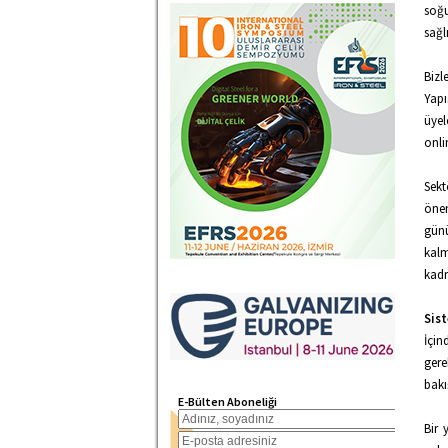
soğu
sağl
Bizl
Yapı
üyel
onli
Sekt
önem
gün
kalm
kadr
Sist
İçin
gere
bakı
E-Bülten Aboneliği
Bir 