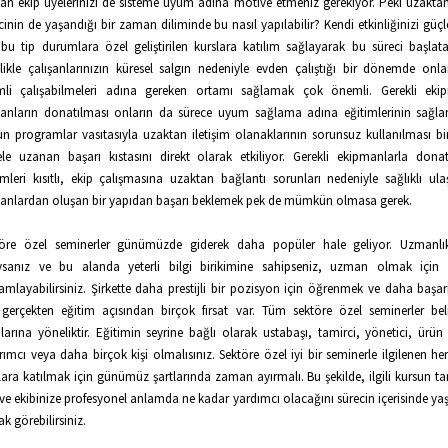
şan ekip üyelerinizi de sisteme uyum adına motive etmeniz gerekiyor. Peki uzakta
cinin de yaşandığı bir zaman diliminde bu nasıl yapılabilir? Kendi etkinliğinizi güç
 bu tip durumlara özel geliştirilen kurslara katılım sağlayarak bu süreci başlatabi
likle çalışanlarınızın küresel salgın nedeniyle evden çalıştığı bir dönemde onl
imli çalışabilmeleri adına gereken ortamı sağlamak çok önemli. Gerekli ekip
şanların donatılması onların da sürece uyum sağlama adına eğitimlerinin sağl
n programlar vasıtasıyla uzaktan iletişim olanaklarının sorunsuz kullanılması bi
le uzanan başarı kıstasını direkt olarak etkiliyor. Gerekli ekipmanlarla dona
imleri kısıtlı, ekip çalışmasına uzaktan bağlantı sorunları nedeniyle sağlıklı u
şanlardan oluşan bir yapıdan başarı beklemek pek de mümkün olmasa gerek.
töre özel seminerler günümüzde giderek daha popüler hale geliyor. Uzmanlık
ysanız ve bu alanda yeterli bilgi birikimine sahipseniz, uzman olmak için ye
mlayabilirsiniz. Şirkette daha prestijli bir pozisyon için öğrenmek ve daha başar
 gerçekten eğitim açısından birçok fırsat var. Tüm sektöre özel seminerler beli
larına yöneliktir. Eğitimin seyrine bağlı olarak ustabaşı, tamirci, yönetici, ürü
rımcı veya daha birçok kişi olmalısınız. Sektöre özel iyi bir seminerle ilgilenen he
lara katılmak için günümüz şartlarında zaman ayırmalı. Bu şekilde, ilgili kursun t
 ve ekibinize profesyonel anlamda ne kadar yardımcı olacağını sürecin içerisinde yaş
ak görebilirsiniz.