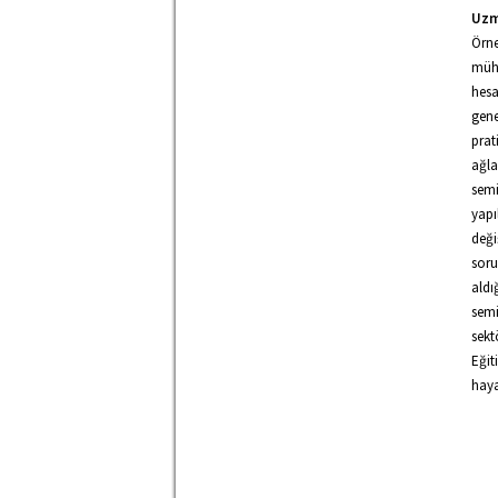
Uzm
Örne
mühe
hesa
gene
prat
ağla
semi
yapı
deği
soru
aldı
semi
sekt
Eğit
haya