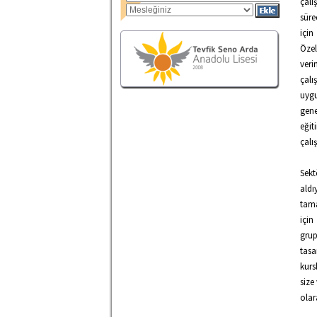
çalı
süre
için
Özel
ver
çalı
uygu
gene
eğit
çalı
Sek
aldı
tama
için
grup
tasa
kurs
size
olar