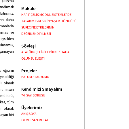
n çalışma
lendirmek
Makale
lirsiniz.
HAFİF ÇELİK MODÜL SİSTEMLERDE
arın daha
TASARIM EVRESİNİN YAŞAM DÖNGÜSÜ
manlarla
SÜRECİNE ETKİLERİNİN
anması ve
DEĞERLENDİRİLMESİ
reyselden
tılmamış,
Söyleşi
laşamayan
ATATÜRK ÇELİK İLE BİR KEZ DAHA
ÖLÜMSÜZLEŞTİ
Projeler
 eğitimi
terliliği
BATUM STADYUMU
ılı olmak
Kendimizi Sınayalım
rli insan
74. SAYI SORUSU
n müdürü,
rkes, tüm
Üyelerimiz
am olarak
AKİŞ BOYA
ayan biri
OLMETSAN METAL