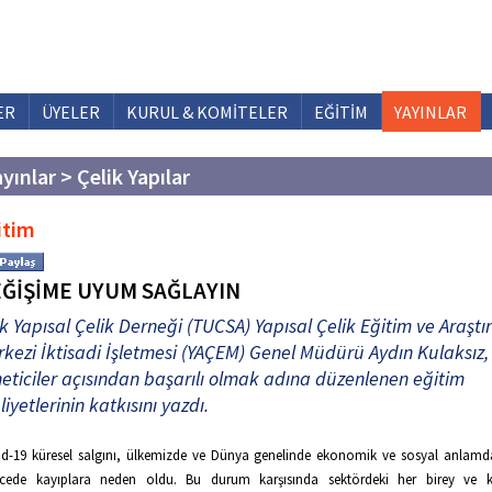
ER
ÜYELER
KURUL & KOMİTELER
EĞİTİM
YAYINLAR
yınlar > Çelik Yapılar
itim
ĞİŞİME UYUM SAĞLAYIN
k Yapısal Çelik Derneği (TUCSA) Yapısal Çelik Eğitim ve Araşt
kezi İktisadi İşletmesi (YAÇEM) Genel Müdürü Aydın Kulaksız,
eticiler açısından başarılı olmak adına düzenlenen eğitim
liyetlerinin katkısını yazdı.
d-19 küresel salgını, ülkemizde ve Dünya genelinde ekonomik ve sosyal anlam
ecede kayıplara neden oldu. Bu durum karşısında sektördeki her birey ve 