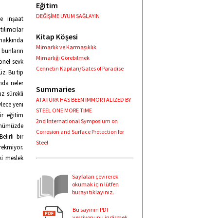
Eğitim
DEĞİŞİME UYUM SAĞLAYIN
le inşaat
ılımcılar
Kitap Köşesi
 hakkında
Mimarlık ve Karmaşıklık
 bunların
Mimarlığı Görebilmek
yonel sevk
Cennetin Kapıları/Gates of Paradise
üz. Bu tip
nda neler
Summaries
z sürekli
ATATÜRK HAS BEEN IMMORTALIZED BY
lece yeni
STEEL ONE MORE TIME
ir eğitim
2nd International Symposium on
Günümüzde
Corrosion and Surface Protection for
lirli bir
Steel
rekmiyor.
ki meslek
Sayfaları çevirerek
okumak için lütfen
burayı tıklayınız.
Bu sayının PDF
versiyonunu indirmek