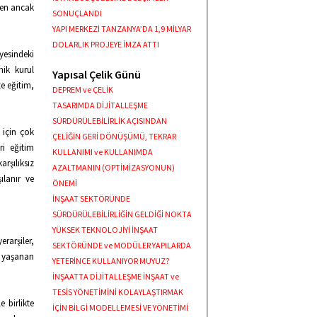
den ancak
SONUÇLANDI
YAPI MERKEZİ TANZANYA’DA 1,9 MİLYAR
DOLARLIK PROJEYE İMZA ATTI
yesindeki
mik kurul
Yapısal Çelik Günü
e eğitim,
DEPREM ve ÇELİK
TASARIMDA DİJİTALLEŞME
SÜRDÜRÜLEBİLİRLİK AÇISINDAN
 için çok
ÇELİĞİN GERİ DÖNÜŞÜMÜ, TEKRAR
ri eğitim
KULLANIMI ve KULLANIMDA
şılıksız
AZALTMANIN (OPTİMİZASYONUN)
ılanır ve
ÖNEMİ
İNŞAAT SEKTÖRÜNDE
SÜRDÜRÜLEBİLİRLİĞİN GELDİĞİ NOKTA
YÜKSEK TEKNOLOJİYİ İNŞAAT
rarşiler,
SEKTÖRÜNDE ve MODÜLER YAPILARDA
da yaşanan
YETERİNCE KULLANIYOR MUYUZ?
İNŞAATTA DİJİTALLEŞME İNŞAAT ve
TESİS YÖNETİMİNİ KOLAYLAŞTIRMAK
 birlikte
İÇİN BİLGİ MODELLEMESİ VE YÖNETİMİ