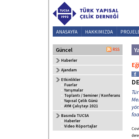
ANASAYFA
HAKKIMIZDA
PROJEL
Ya
Güncel
Haberler
Eğ
Ajandam
Etkinlikler
DE
•
Fuarlar
•
Yarışmalar
Tür
•
Toplantı / Seminer / Konferans
Mer
•
Yapısal Çelik Günü
•
AYM Çalıştayı 2021
yön
faa
Basında TUCSA
•
Haberler
•
Video Röportajlar
Covi
der