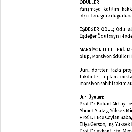
ÖDÜLLER:
Yarışmaya katılım hakk
ölçütlere göre değerlend
EŞDEĞER ÖDÜL;
Ödül al
Eşdeğer Ödül sayısı 4 ad
MANSİYON ÖDÜLLERİ;
Ma
olup, Mansiyon ödülleri 
Jüri, dörtten fazla pro
takdirde, toplam mikta
mansiyon sahibi takım ar
Jüri Üyeleri:
Prof. Dr. Bülent Akbaş, İn
Ahmet Alataş, Yüksek M
Prof. Dr. Ece Ceylan Baba
Eliya Gerşon, İnş. Yüksek
Prof. Dr. Ayhan Usta, Mim