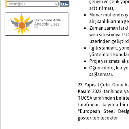
çeliğin ve çelik ya
arttırılması,
Mimar mühendis iş bi
alışkanlıklarının ge
Zaman zaman farklı
web sitesi veya TU
üzerinden geliştirdik
İlgili standart, y
yöntemleri konuları
Proje yarışması alı
Öğrencilere, kariye
sağlanması.
23. Yapısal Çelik Günü 
Kasım 2022 tarihinde yap
TUCSA tarafından belirle
tarafından iki yılda bi
“European Steel Desi
gösterilebilecekler.