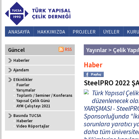
ANASAYFA
HAKKIMIZDA
PROJELER
ÜYELER
KURU
Yayınlar > Çelik Yapı
Güncel
Haberler
Haber
Ajandam
Etkinlikler
SteelPRO 2022 Ş
•
Fuarlar
•
Yarışmalar
Türk Yapısal Çeli
•
Toplantı / Seminer / Konferans
düzenlenecek ola
•
Yapısal Çelik Günü
•
AYM Çalıştayı 2021
YARIŞMASI - SteelPR
Sponsorluğunda “İkl
Basında TUCSA
•
Haberler
sorunlara yaratıcı ya
•
Video Röportajlar
daha tüm üniversitel