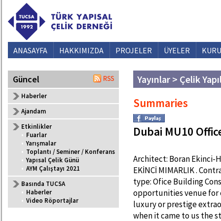
ANASAYFA
HAKKIMIZDA
PROJELER
ÜYELER
KURU
Yayınlar > Çelik Yapı
Güncel
Haberler
Summaries
Ajandam
Etkinlikler
Dubai MU10 Office
•
Fuarlar
•
Yarışmalar
•
Toplantı / Seminer / Konferans
Architect: Boran Ekinci
•
Yapısal Çelik Günü
•
AYM Çalıştayı 2021
EKİNCİ MIMARLIK . Contra
type: Ofice Building Cons
Basında TUCSA
opportunities venue for c
•
Haberler
•
Video Röportajlar
luxury or prestige extra
when it came to us the s