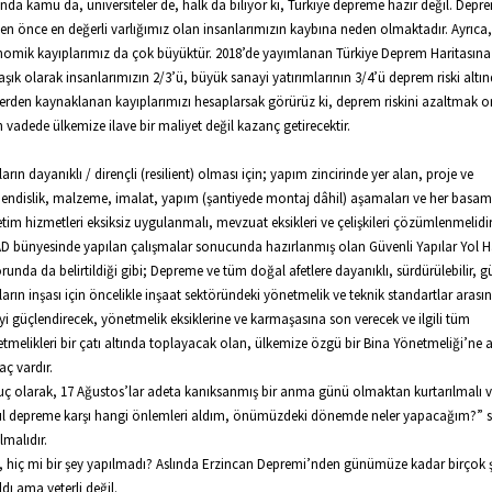
nda kamu da, üniversiteler de, halk da biliyor ki, Türkiye depreme hazır değil. Depre
en önce en değerli varlığımız olan insanlarımızın kaybına neden olmaktadır. Ayrıca,
omik kayıplarımız da çok büyüktür. 2018’de yayımlanan Türkiye Deprem Haritasına
aşık olarak insanlarımızın 2/3’ü, büyük sanayi yatırımlarının 3/4’ü deprem riski altın
lerden kaynaklanan kayıplarımızı hesaplarsak görürüz ki, deprem riskini azaltmak o
 vadede ülkemize ilave bir maliyet değil kazanç getirecektir.
ların dayanıklı / dirençli (resilient) olması için; yapım zincirinde yer alan, proje ve
ndislik, malzeme, imalat, yapım (şantiyede montaj dâhil) aşamaları ve her basa
tim hizmetleri eksiksiz uygulanmalı, mevzuat eksikleri ve çelişkileri çözümlenmelidir
D bünyesinde yapılan çalışmalar sonucunda hazırlanmış olan Güvenli Yapılar Yol Ha
runda da belirtildiği gibi; Depreme ve tüm doğal afetlere dayanıklı, sürdürülebilir, g
ların inşası için öncelikle inşaat sektöründeki yönetmelik ve teknik standartlar arası
kiyi güçlendirecek, yönetmelik eksiklerine ve karmaşasına son verecek ve ilgili tüm
tmelikleri bir çatı altında toplayacak olan, ülkemize özgü bir Bina Yönetmeliği’ne a
aç vardır.
ç olarak, 17 Ağustos’lar adeta kanıksanmış bir anma günü olmaktan kurtarılmalı 
ıl depreme karşı hangi önlemleri aldım, önümüzdeki dönemde neler yapacağım?” 
lmalıdır.
, hiç mi bir şey yapılmadı? Aslında Erzincan Depremi’nden günümüze kadar birçok 
ldı ama yeterli değil.