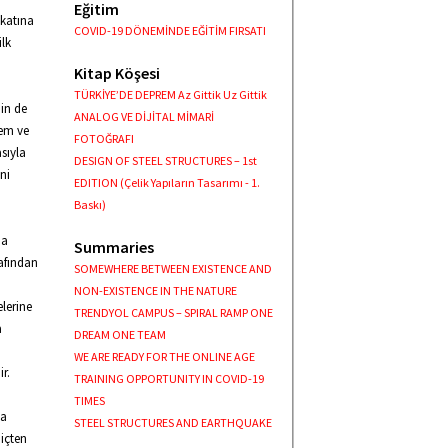
Eğitim
 katına
COVID-19 DÖNEMİNDE EĞİTİM FIRSATI
ilk
Kitap Köşesi
TÜRKİYE’DE DEPREM Az Gittik Uz Gittik
nin de
ANALOG VE DİJİTAL MİMARİ
rem ve
FOTOĞRAFI
sıyla
DESIGN OF STEEL STRUCTURES – 1st
ni
EDITION (Çelik Yapıların Tasarımı - 1.
Baskı)
da
Summaries
rafından
SOMEWHERE BETWEEN EXISTENCE AND
NON-EXISTENCE IN THE NATURE
elerine
TRENDYOL CAMPUS – SPIRAL RAMP ONE
a
DREAM ONE TEAM
WE ARE READY FOR THE ONLINE AGE
r.
TRAINING OPPORTUNITY IN COVID-19
TIMES
da
STEEL STRUCTURES AND EARTHQUAKE
 içten