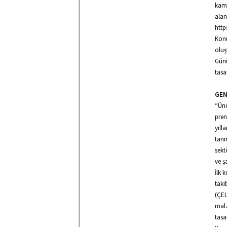
kamu
alan
http
Konu
oluş
Günü
tasa
GEN
“Üni
pren
yıll
tanı
sekt
ve ş
İlk 
taki
(ÇEL
malz
tasa