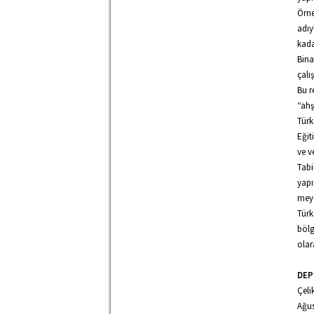
Örne
adıy
kada
Bina
çalı
Bu r
“ahş
Türk
Eğit
ve v
Tabi
yapı
meyd
Türk
bölg
olar
DEP
Çeli
Ağus