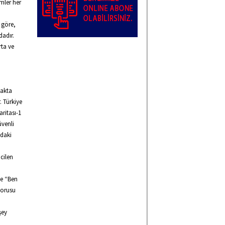
mler her
 göre,
dadır.
rta ve
makta
. Türkiye
ritası-1
üvenli
ndaki
cilen
ve “Ben
sorusu
şey