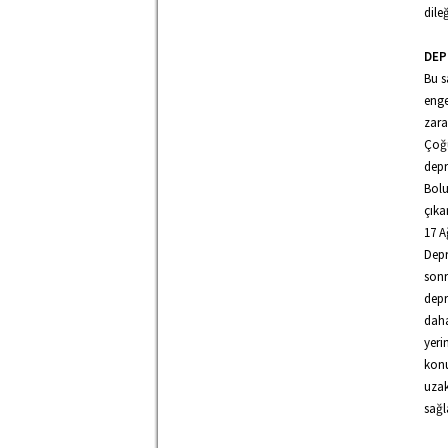
dileğ
DEP
Bu s
enge
zara
Çoğu
depr
Bolu
çıka
17 A
Depr
sonr
depr
daha
yeri
konu
uzak
sağl