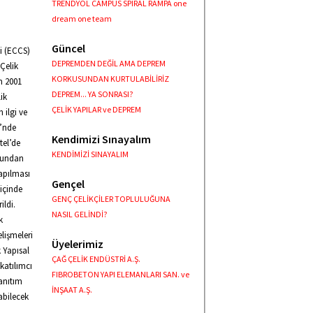
TRENDYOL CAMPUS SPIRAL RAMPA one
dream one team
Güncel
ği (ECCS)
DEPREMDEN DEĞİL AMA DEPREM
 Çelik
KORKUSUNDAN KURTULABİLİRİZ
im 2001
DEPREM... YA SONRASI?
ik
ÇELİK YAPILAR ve DEPREM
 ilgi ve
i’nde
Kendimizi Sınayalım
tel’de
KENDİMİZİ SINAYALIM
 Bundan
yapılması
Gençel
 içinde
GENÇ ÇELİKÇİLER TOPLULUĞUNA
ildi.
NASIL GELİNDİ?
k
lişmeleri
Üyelerimiz
k Yapısal
ÇAĞ ÇELİK ENDÜSTRİ A.Ş.
katılımcı
FIBROBETON YAPI ELEMANLARI SAN. ve
tanıtım
İNŞAAT A.Ş.
abilecek