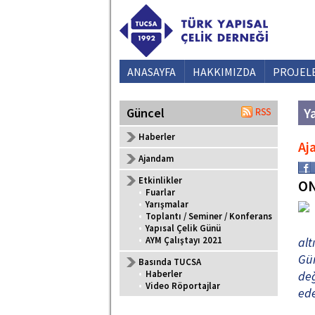
ANASAYFA
HAKKIMIZDA
PROJEL
Ya
Güncel
Haberler
Aj
Ajandam
Etkinlikler
ON
•
Fuarlar
•
Yarışmalar
•
Toplantı / Seminer / Konferans
•
Yapısal Çelik Günü
•
AYM Çalıştayı 2021
alt
Gün
Basında TUCSA
•
Haberler
değ
•
Video Röportajlar
ede