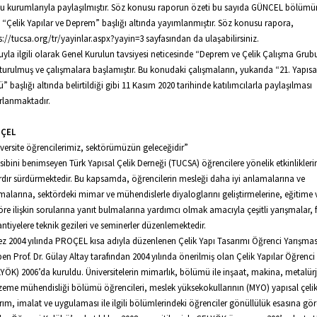
 kurumlarıyla paylaşılmıştır. Söz konusu raporun özeti bu sayıda GÜNCEL bölümü
 “Çelik Yapılar ve Deprem” başlığı altında yayımlanmıştır. Söz konusu rapora,
s://tucsa.org/tr/yayinlar.aspx?yayin=3 sayfasından da ulaşabilirsiniz.
yla ilgili olarak Genel Kurulun tavsiyesi neticesinde “Deprem ve Çelik Çalışma Grub
turulmuş ve çalışmalara başlamıştır. Bu konudaki çalışmaların, yukarıda “21. Yapısal
” başlığı altında belirtildiği gibi 11 Kasım 2020 tarihinde katılımcılarla paylaşılması
rlanmaktadır.
ÇEL
versite öğrencilerimiz, sektörümüzün geleceğidir”
sibini benimseyen Türk Yapısal Çelik Derneği (TUCSA) öğrencilere yönelik etkinlikleri
ardır sürdürmektedir. Bu kapsamda, öğrencilerin mesleği daha iyi anlamalarına ve
malarına, sektördeki mimar ve mühendislerle diyaloglarını geliştirmelerine, eğitime 
öre ilişkin sorularına yanıt bulmalarına yardımcı olmak amacıyla çeşitli yarışmalar, 
antiyelere teknik gezileri ve seminerler düzenlemektedir.
kez 2004 yılında PROÇEL kısa adıyla düzenlenen Çelik Yapı Tasarımı Öğrenci Yarışmas
ben Prof. Dr. Gülay Altay tarafından 2004 yılında önerilmiş olan Çelik Yapılar Öğrenc
YÖK) 2006’da kuruldu. Üniversitelerin mimarlık, bölümü ile inşaat, makina, metalürj
eme mühendisliği bölümü öğrencileri, meslek yüksekokullarının (MYO) yapısal çeli
rım, imalat ve uygulaması ile ilgili bölümlerindeki öğrenciler gönüllülük esasına gör