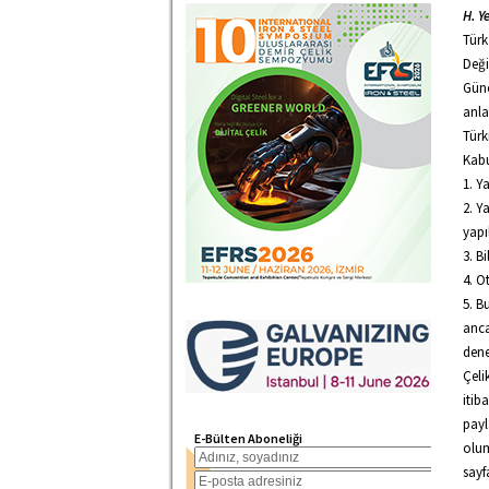
H. Y
Türk
Deği
Günc
anla
Türk
Kabu
1. Y
2. Y
yapı
3. B
4. O
5. B
anca
dene
Çeli
itib
payl
E-Bülten Aboneliği
olum
sayf