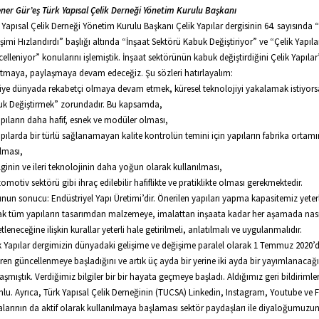
ener Gür’eş Türk Yapısal Çelik Derneği Yönetim Kurulu Başkanı
 Yapısal Çelik Derneği Yönetim Kurulu Başkanı Çelik Yapılar dergisinin 64. sayısında
şimi Hızlandırdı” başlığı altında “İnşaat Sektörü Kabuk Değiştiriyor” ve “Çelik Yapıla
elleniyor” konularını işlemiştik. İnşaat sektörünün kabuk değiştirdiğini Çelik Yapılar
tmaya, paylaşmaya devam edeceğiz. Şu sözleri hatırlayalım:
iye dünyada rekabetçi olmaya devam etmek, küresel teknolojiyi yakalamak istiyors
k Değiştirmek” zorundadır. Bu kapsamda,
apıların daha hafif, esnek ve modüler olması,
apılarda bir türlü sağlanamayan kalite kontrolün temini için yapıların fabrika ortam
lması,
ilginin ve ileri teknolojinin daha yoğun olarak kullanılması,
tomotiv sektörü gibi ihraç edilebilir hafiflikte ve pratiklikte olması gerekmektedir.
unun sonucu: Endüstriyel Yapı Üretimi’dir. Önerilen yapıları yapma kapasitemiz yeterl
k tüm yapıların tasarımdan malzemeye, imalattan inşaata kadar her aşamada nası
tleneceğine ilişkin kurallar yeterli hale getirilmeli, anlatılmalı ve uygulanmalıdır.
k Yapılar dergimizin dünyadaki gelişime ve değişime paralel olarak 1 Temmuz 2020’
aren güncellenmeye başladığını ve artık üç ayda bir yerine iki ayda bir yayımlanacağı
aşmıştık. Verdiğimiz bilgiler bir bir hayata geçmeye başladı. Aldığımız geri bildirimle
lu. Ayrıca, Türk Yapısal Çelik Derneğinin (TUCSA) Linkedin, Instagram, Youtube ve
alarının da aktif olarak kullanılmaya başlaması sektör paydaşları ile diyaloğumuzu