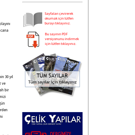
Sayfaları çevirerek
okumak için lütfen
burayı tıklayınız.
olayını
e cana
Bu sayının PDF
versiyonunu indirmek
için lütfen tıklayınız.
in 30 yıl
z ve
ah bir
mizi
 gün
erden
ni