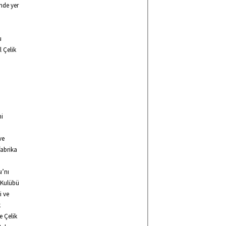
nde yer
u
 Çelik
ni
ve
fabrika
ı’nı
i Kulübü
i ve
k
e Çelik