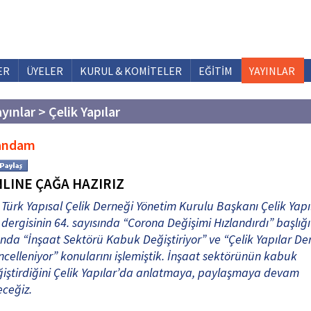
ER
ÜYELER
KURUL & KOMİTELER
EĞİTİM
YAYINLAR
yınlar > Çelik Yapılar
andam
LINE ÇAĞA HAZIRIZ
Türk Yapısal Çelik Derneği Yönetim Kurulu Başkanı Çelik Yapı
dergisinin 64. sayısında “Corona Değişimi Hızlandırdı” başlığı
ında “İnşaat Sektörü Kabuk Değiştiriyor” ve “Çelik Yapılar Der
celleniyor” konularını işlemiştik. İnşaat sektörünün kabuk
iştirdiğini Çelik Yapılar’da anlatmaya, paylaşmaya devam
ceğiz.