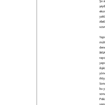
Şu a
şeyd
ekon
yakl
Afet
uzun
Yapı
mühe
dene
İMSA
rapo
yapı
iliş
yöne
ihtiy
Sonu
bu y
soru
Peki
yapı