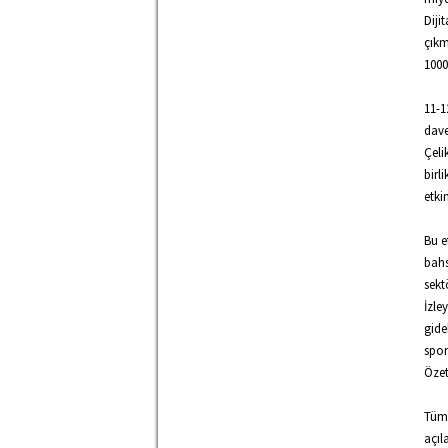
Diji
çıkm
1000
11-1
dave
Çeli
birl
etki
Bu e
bahs
sekt
İzle
gide
spon
Özet
Tüm 
açıl