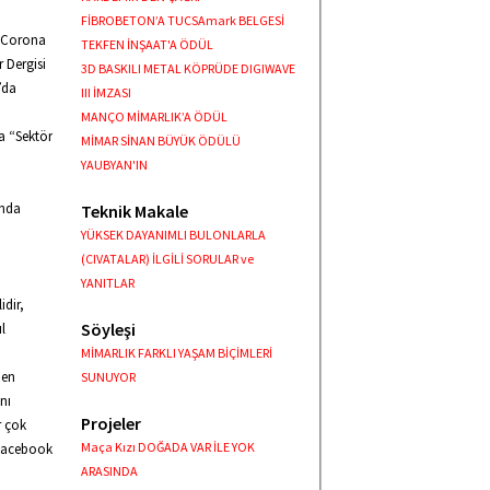
FİBROBETON’A TUCSAmark BELGESİ
 “Corona
TEKFEN İNŞAAT'A ÖDÜL
r Dergisi
3D BASKILI METAL KÖPRÜDE DIGIWAVE
’da
III İMZASI
MANÇO MİMARLIK’A ÖDÜL
a “Sektör
MİMAR SİNAN BÜYÜK ÖDÜLÜ
YAUBYAN'IN
ında
Teknik Makale
YÜKSEK DAYANIMLI BULONLARLA
(CIVATALAR) İLGİLİ SORULAR ve
YANITLAR
idir,
Söyleşi
l
MİMARLIK FARKLI YAŞAM BİÇİMLERİ
den
SUNUYOR
nı
Projeler
r çok
Maça Kızı DOĞADA VAR İLE YOK
 Facebook
ARASINDA
n