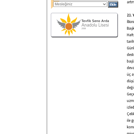
artm
21.
İlki
Başk
Haft
tari
Günl
dest
başl
deva
üç a
düşü
deği
Geçe
uzma
izle
Çeli
ile 
konu
miyd