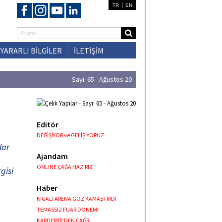
|
TR
EN
YARARLI BİLGİLER
İLETİŞİM
Sayı: 65 - Ağustos 20
Editör
DEĞİŞİYOR ve GELİŞİYORUZ
lar
Ajandam
ONLINE ÇAĞA HAZIRIZ
gisi
Haber
KİGALİ ARENA GÖZ KAMAŞTIRDI
TEMASSIZ FUAR DÖNEMİ
KARDEMİR’DEN ÇAĞRI