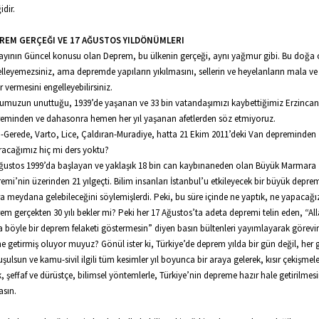
idir.
REM GERÇEĞI VE 17 AĞUSTOS YILDÖNÜMLERI
ayının Güncel konusu olan Deprem, bu ülkenin gerçeği, aynı yağmur gibi. Bu doğa 
lleyemezsiniz, ama depremde yapıların yıkılmasını, sellerin ve heyelanların mala v
r vermesini engelleyebilirsiniz.
muzun unuttuğu, 1939’de yaşanan ve 33 bin vatandaşımızı kaybettiğimiz Erzincan
eminden ve dahasonra hemen her yıl yaşanan afetlerden söz etmiyoruz.
-Gerede, Varto, Lice, Çaldıran-Muradiye, hatta 21 Ekim 2011’deki Van depreminden
racağımız hiç mi ders yoktu?
ğustos 1999’da başlayan ve yaklaşık 18 bin can kaybınaneden olan Büyük Marmara
emi’nin üzerinden 21 yılgeçti. Bilim insanları İstanbul’u etkileyecek bir büyük deprem
a meydana gelebileceğini söylemişlerdi. Peki, bu süre içinde ne yaptık, ne yapacağı
em gerçekten 30 yılı bekler mi? Peki her 17 Ağustos’ta adeta depremi telin eden, “All
 böyle bir deprem felaketi göstermesin” diyen basın bültenleri yayımlayarak görevi
ne getirmiş oluyor muyuz? Gönül ister ki, Türkiye’de deprem yılda bir gün değil, her
şulsun ve kamu-sivil ilgili tüm kesimler yıl boyunca bir araya gelerek, kısır çekişmel
, şeffaf ve dürüstçe, bilimsel yöntemlerle, Türkiye’nin depreme hazır hale getirilmesi
asın.