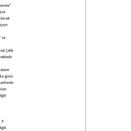
tnamesi”
müze
pılacak
izyon
” ve
sal Çelik
mektedir
maların
amba günü
tarihinde
 olan
gili
, 9
gili