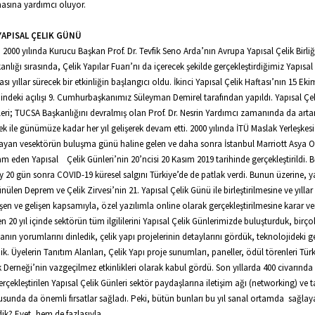
asına yardımcı oluyor.
 YAPISAL ÇELIK GÜNÜ
ni 2000 yılında Kurucu Başkan Prof. Dr. Tevfik Seno Arda’nın Avrupa Yapısal Çelik Birli
anlığı sırasında, Çelik Yapılar Fuarı’nı da içerecek şekilde gerçekleştirdiğimiz Yapısal
ası yıllar sürecek bir etkinliğin başlangıcı oldu. İkinci Yapısal Çelik Haftası’nın 15 Ek
hindeki açılışı 9. Cumhurbaşkanımız Süleyman Demirel tarafından yapıldı. Yapısal Çel
eri; TUCSA Başkanlığını devralmış olan Prof. Dr. Nesrin Yardımcı zamanında da artan
ek ile günümüze kadar her yıl gelişerek devam etti. 2000 yılında İTÜ Maslak Yerleşkes
ayan vesektörün buluşma günü haline gelen ve daha sonra İstanbul Marriott Asya O
m eden Yapısal Çelik Günleri’nin 20’ncisi 20 Kasım 2019 tarihinde gerçekleştirildi.
y 20 gün sonra COVID-19 küresel salgını Türkiye’de de patlak verdi. Bunun üzerine, 
nülen Deprem ve Çelik Zirvesi’nin 21. Yapısal Çelik Günü ile birleştirilmesine ve yıllar
şen ve gelişen kapsamıyla, özel yazılımla online olarak gerçekleştirilmesine karar ver
n 20 yıl içinde sektörün tüm ilgililerini Yapısal Çelik Günlerimizde buluşturduk, birço
nın yorumlarını dinledik, çelik yapı projelerinin detaylarını gördük, teknolojideki ge
dik. Üyelerin Tanıtım Alanları, Çelik Yapı proje sunumları, paneller, ödül törenleri Tür
k Derneği’nin vazgeçilmez etkinlikleri olarak kabul gördü. Son yıllarda 400 civarında 
gerçekleştirilen Yapısal Çelik Günleri sektör paydaşlarına iletişim ağı (networking) ve 
sunda da önemli fırsatlar sağladı. Peki, bütün bunları bu yıl sanal ortamda sağlay
ik? Evet, hem de fazlasıyla…