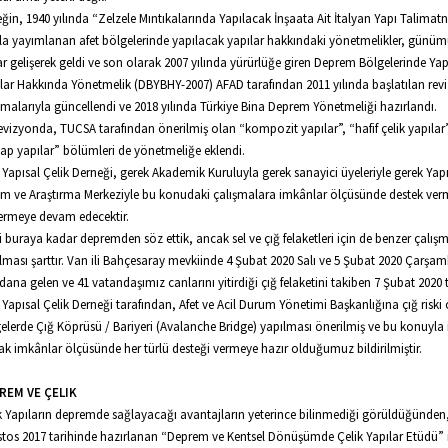
ğin, 1940 yılında “Zelzele Mıntıkalarında Yapılacak İnşaata Ait İtalyan Yapı Talima
la yayımlanan afet bölgelerinde yapılacak yapılar hakkındaki yönetmelikler, günü
r gelişerek geldi ve son olarak 2007 yılında yürürlüğe giren Deprem Bölgelerinde Ya
lar Hakkında Yönetmelik (DBYBHY-2007) AFAD tarafından 2011 yılında başlatılan rev
şmalarıyla güncellendi ve 2018 yılında Türkiye Bina Deprem Yönetmeliği hazırlandı.
evizyonda, TUCSA tarafından önerilmiş olan “kompozit yapılar”, “hafif çelik yapılar
ap yapılar” bölümleri de yönetmeliğe eklendi.
 Yapısal Çelik Derneği, gerek Akademik Kuruluyla gerek sanayici üyeleriyle gerek Yapı
im ve Araştırma Merkeziyle bu konudaki çalışmalara imkânlar ölçüsünde destek ver
ermeye devam edecektir.
i buraya kadar depremden söz ettik, ancak sel ve çığ felaketleri için de benzer çalış
lması şarttır. Van ili Bahçesaray mevkiinde 4 Şubat 2020 Salı ve 5 Şubat 2020 Çarş
ana gelen ve 41 vatandaşımız canlarını yitirdiği çığ felaketini takiben 7 Şubat 2020 
 Yapısal Çelik Derneği tarafından, Afet ve Acil Durum Yönetimi Başkanlığına çığ riski
elerde Çığ Köprüsü / Bariyeri (Avalanche Bridge) yapılması önerilmiş ve bu konuyla il
ak imkânlar ölçüsünde her türlü desteği vermeye hazır olduğumuz bildirilmiştir.
REM VE ÇELIK
k Yapıların depremde sağlayacağı avantajların yeterince bilinmediği görüldüğünden
tos 2017 tarihinde hazırlanan “Deprem ve Kentsel Dönüşümde Çelik Yapılar Etüdü” il