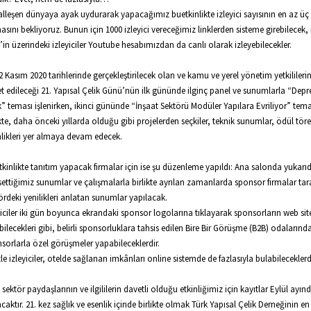
talleşen dünyaya ayak uydurarak yapacağımız buetkinlikte izleyici sayısının en az üç
asını bekliyoruz. Bunun için 1000 izleyici vereceğimiz linklerden sisteme girebilecek, 
’in üzerindeki izleyiciler Youtube hesabımızdan da canlı olarak izleyebilecekler.
2 Kasım 2020 tarihlerinde gerçekleştirilecek olan ve kamu ve yerel yönetim yetkilileri
t edileceği 21. Yapısal Çelik Günü’nün ilk gününde ilginç panel ve sunumlarla “Dep
k” teması işlenirken, ikinci gününde “İnşaat Sektörü Modüler Yapılara Evriliyor” tema
ikte, daha önceki yıllarda olduğu gibi projelerden seçkiler, teknik sunumlar, ödül töre
nlikleri yer almaya devam edecek.
tkinlikte tanıtım yapacak firmalar için ise şu düzenleme yapıldı: Ana salonda yukarı
ettiğimiz sunumlar ve çalışmalarla birlikte ayrılan zamanlarda sponsor firmalar ta
ördeki yenilikleri anlatan sunumlar yapılacak.
yiciler iki gün boyunca ekrandaki sponsor logolarına tıklayarak sponsorların web sit
bilecekleri gibi, belirli sponsorluklara tahsis edilen Bire Bir Görüşme (B2B) odalarınd
sorlarla özel görüşmeler yapabileceklerdir.
le izleyiciler, otelde sağlanan imkânları online sistemde de fazlasıyla bulabileceklerdi
sektör paydaşlarının ve ilgililerin davetli olduğu etkinliğimiz için kayıtlar Eylül ayın
acaktır. 21. kez sağlık ve esenlik içinde birlikte olmak Türk Yapısal Çelik Derneğinin en