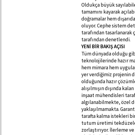
Oldukça büyük sayılabil
tamamını kayarak açılab
doğramalar hem dışarıd
oluyor. Cephe sistem det
tarafından tasarlanarak ç
tarafından denetlendi.
YENİ BİR BAKIŞ AÇISI
Tüm dünyada olduğu gibi
teknolojilerinde hazır m
hem mimara hem uygulayıc
yer verdiğimiz projenin 
olduğunda hazır çözümle
alışılmışın dışında kalan 
inşaat mühendisleri tara
algılanabilmekte, özel d
yaklaşılmamakta. Garant
tarafta kalma istekleri b
tutum üretimi tekdüzeleş
zorlaştırıyor. İlerleme v