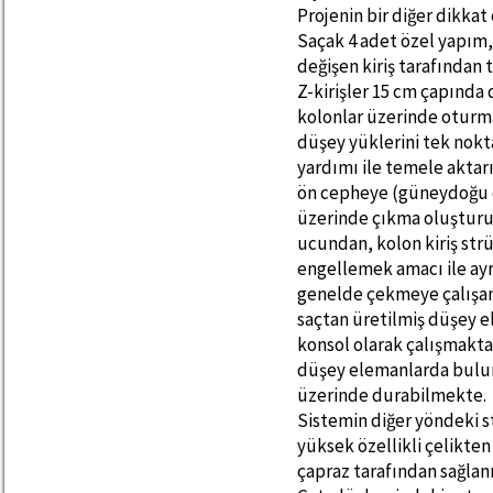
Projenin bir diğer dikkat
Saçak 4 adet özel yapım,
değişen kiriş tarafından 
Z-kirişler 15 cm çapında
kolonlar üzerinde oturma
düşey yüklerini tek nokt
yardımı ile temele aktarı
ön cepheye (güneydoğu c
üzerinde çıkma oluşturu
ucundan, kolon kiriş st
engellemek amacı ile ayrı
genelde çekmeye çalışan
saçtan üretilmiş düşey e
konsol olarak çalışmakta
düşey elemanlarda bulun
üzerinde durabilmekte.
Sistemin diğer yöndeki s
yüksek özellikli çelikte
çapraz tarafından sağla