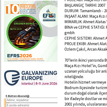
BAŞLANGIÇ TARİHİ: 2007
DURUM: Tamamlandı - 2
İNŞAAT ALANI: Maça Kızı
MİMARLIK: Ahmet Alatas
BİNA ve CEPHE STATIĞI: 
gmbh
CEPHE SISTEMI: Ahmet A
PROJE EKIBI: Ahmet Alat
Özlem Çakıl, Arcan Aksa
70’lerin ikinci yarısınd
Maça Kızı Hotel’in, Güm
uzanan yolculuğu bir an
niteliğinde.
Hotelin hizmet vermeye 
Bodrum ilçesinde turizm 
durum doğal olarak ilçeni
E-Bülten Aboneliği
bir ifadeyle dostlar ve m
2001 yılında, uluslararas