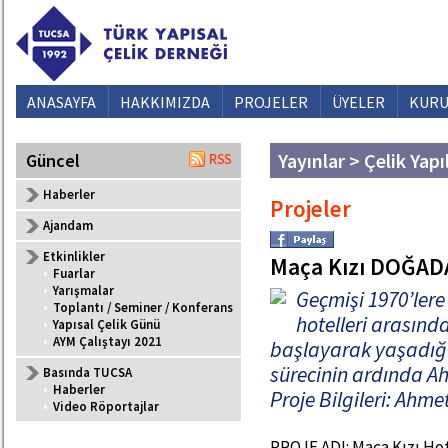
ANASAYFA
HAKKIMIZDA
PROJELER
ÜYELER
KURU
Yayınlar > Çelik Yapı
Güncel
Haberler
Projeler
Ajandam
Etkinlikler
Maça Kızı DOĞAD
•
Fuarlar
•
Yarışmalar
Geçmişi 1970’ler
•
Toplantı / Seminer / Konferans
hotelleri arasınd
•
Yapısal Çelik Günü
•
AYM Çalıştayı 2021
başlayarak yaşadığı
sürecinin ardında A
Basında TUCSA
•
Haberler
Proje Bilgileri: Ahme
•
Video Röportajlar
PROJE ADI: Maça Kızı Hote