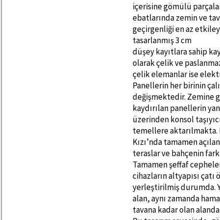
içerisine gömülü parçalar
ebatlarında zemin ve tav
geçirgenliği en az etkile
tasarlanmış 3 cm
düşey kayıtlara sahip k
olarak çelik ve paslanma
çelik elemanlar ise elekt
Panellerin her birinin çal
değişmektedir. Zemine gö
kaydırılan panellerin yan
üzerinden konsol taşıyıcı
temellere aktarılmakta. 
Kızı’nda tamamen açılan
teraslar ve bahçenin farkl
Tamamen şeffaf cephelere
cihazların altyapısı çat
yerleştirilmiş durumda. Y
alan, aynı zamanda hamam
tavana kadar olan alanda