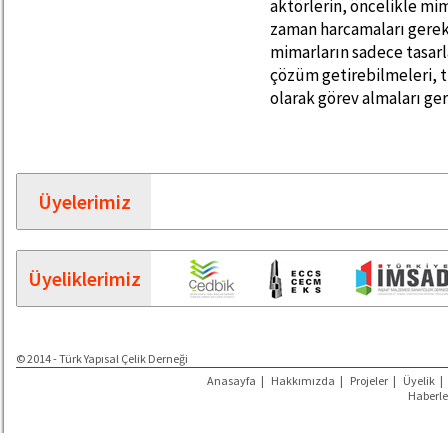
aktörlerin, öncelikle mi
zaman harcamaları gerek
mimarların sadece tasar
çözüm getirebilmeleri, t
olarak görev almaları ge
Üyelerimiz
Üyeliklerimiz
© 2014 - Türk Yapısal Çelik Derneği
Anasayfa
|
Hakkımızda
|
Projeler
|
Üyelik
|
Haberle