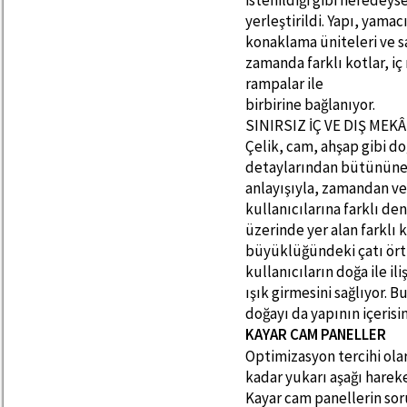
istenildiği gibi neredey
yerleştirildi. Yapı, yama
konaklama üniteleri ve sa
zamanda farklı kotlar, i
rampalar ile
birbirine bağlanıyor.
SINIRSIZ İÇ VE DIŞ MEK
Çelik, cam, ahşap gibi do
detaylarından bütününe 
anlayışıyla, zamandan v
kullanıcılarına farklı d
üzerinde yer alan farklı 
büyüklüğündeki çatı ört
kullanıcıların doğa ile il
ışık girmesini sağlıyor. 
doğayı da yapının içerisin
KAYAR CAM PANELLER
Optimizasyon tercihi ola
kadar yukarı aşağı harek
Kayar cam panellerin soru