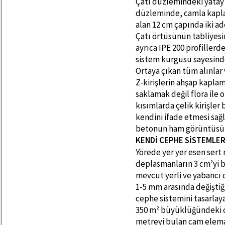
Çatı düzlemindeki yatay 
düzleminde, camla kapla
alan 12 cm çapında iki a
Çatı örtüsünün tabliyesin
ayrıca IPE 200 profillerde
sistem kurgusu sayesind
Ortaya çıkan tüm alınlar
Z-kirişlerin ahşap kaplam
saklamak değil flora ile o
kısımlarda çelik kirişler
kendini ifade etmesi sağ
betonun ham görüntüsü 
KENDİ CEPHE SİSTEMLER
Yörede yer yer esen sert
deplasmanların 3 cm’yi bu
mevcut yerli ve yabancı
1-5 mm arasında değişti
cephe sistemini tasarlaya
350 m² büyüklüğündeki ce
metreyi bulan cam elem