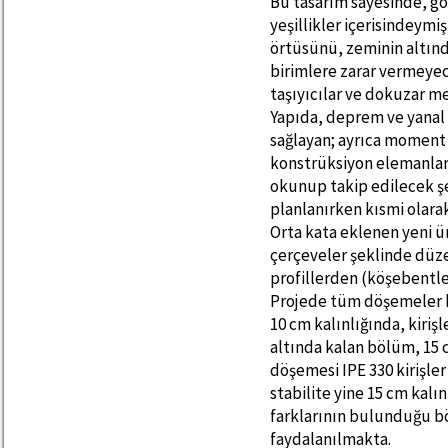
Bu tasarım sayesinde, gör
yeşillikler içerisindeymi
örtüsünü, zeminin altınd
birimlere zarar vermeyec
taşıyıcılar ve dokuzar me
Yapıda, deprem ve yanal 
sağlayan; ayrıca moment
konstrüksiyon elemanları 
okunup takip edilecek şe
planlanırken kısmi olarak
Orta kata eklenen yeni ün
çerçeveler şeklinde düzen
profillerden (köşebentle
Projede tüm döşemeler ko
10 cm kalınlığında, kirişl
altında kalan bölüm, 15 
döşemesi IPE 330 kirişle
stabilite yine 15 cm kalı
farklarının bulunduğu b
faydalanılmakta.