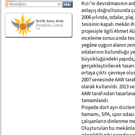
Kızı’nı devralmasının ar
anlayış doğrultusunda ç
2006 yılında, odalar, pla
tesisinin kapalı mekân ih
projesiyle ilgili Ahmet A
inceleme sonucunda tesis
yegâne uygun alanın zem
odalarının bulunduğu yer
büyüklüğündeki yapıda,
gerçekleştirilecek tasarı
ortaya çıktı: çevreye ol
2007 senesinde AAW taraf
olarak kullanıldı. 2013 s
AAW tarafından tasarlana
tamamlandı.
Projede dört ayrı düzlem
hamamı, SPA, spor odası
çalışanların dinlenme mek
Oluşturulan bu mekânları