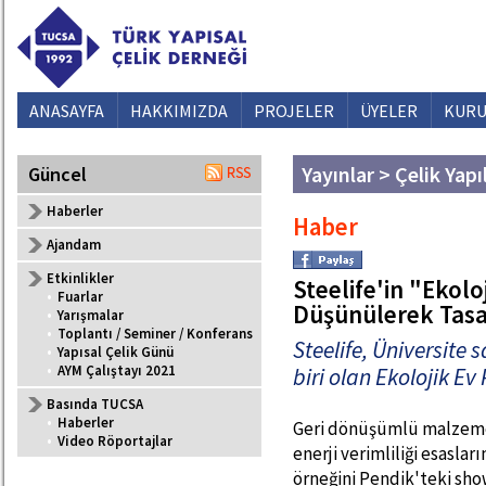
ANASAYFA
HAKKIMIZDA
PROJELER
ÜYELER
KURU
Yayınlar > Çelik Yapı
Güncel
Haberler
Haber
Ajandam
Etkinlikler
Steelife'in "Ekoloj
•
Fuarlar
Düşünülerek Tasa
•
Yarışmalar
•
Toplantı / Seminer / Konferans
Steelife, Üniversite s
•
Yapısal Çelik Günü
•
AYM Çalıştayı 2021
biri olan Ekolojik Ev
Basında TUCSA
•
Haberler
Geri dönüşümlü malzemele
•
Video Röportajlar
enerji verimliliği esasları
örneğini Pendik'teki sh