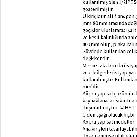
kullanılmış olan 1/2IPE 5
gösterilmiştir.
U kirişlerin alt flanş geni
mm-80 mm arasında değişk
geçişler uluslararası şa
ve kesit kalınlığında ani 
400 mm olup, plaka kalın
Gövdede kullanılan çelik
değişkendir.
Mesnet akslarında üstya
ve o bölgede üstyapıya ri
kullanılmıştır. Kullanılan
mm'dir.
Köprü yapısal çözümünde
kaynaklanacak sıkıntılar
düşünülmüştür. AAHSTO 
C'den aşağı olacak hiçbir
Köprü yapısal modelleri
Ana kirişleri tasarlayabi
döşemenin ise plak elem