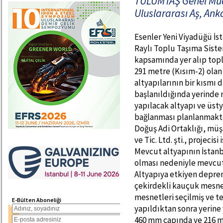
TULUMTAŞ Genel Müdü
Uluslararası Aş, Ank
Esenler Yeni Viyadüğü İs
Raylı Toplu Taşıma Sistem
kapsamında yer alıp topl
291 metre (Kısım-2) olan
altyapılarının bir kısmı
başlanıldığında yerinde
yapılacak altyapı ve üst
bağlanması planlanmaktad
Doğuş Adi Ortaklığı, müş
ve Tic. Ltd. şti., projecisi
Mevcut altyapının İsta
olması nedeniyle mevcut 
Altyapıya etkiyen depre
çekirdekli kauçuk mesnet
mesnetleri seçilmiş ve t
E-Bülten Aboneliği
yapıldıktan sonra yerine 
460 mm çapında ve 216 