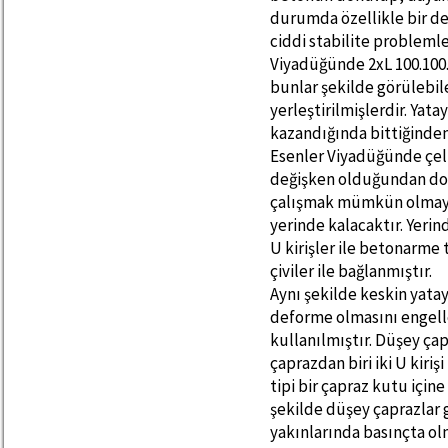
durumda özellikle bir de
ciddi stabilite probleml
Viyadüğünde 2xL 100.100.
bunlar şekilde görülebi
yerleştirilmişlerdir. Yat
kazandığında bittiğinde
Esenler Viyadüğünde çelik
değişken olduğundan dola
çalışmak mümkün olmaya
yerinde kalacaktır. Yeri
U kirişler ile betonarm
çiviler ile bağlanmıştır.
Aynı şekilde keskin yata
deforme olmasını engelle
kullanılmıştır. Düşey çap
çaprazdan biri iki U kiri
tipi bir çapraz kutu içi
şekilde düşey çaprazlar g
yakınlarında basınçta olm