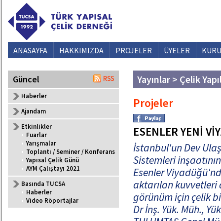
ANASAYFA
HAKKIMIZDA
PROJELER
ÜYELER
KURU
Yayınlar > Çelik Yapı
Güncel
Haberler
Projeler
Ajandam
Etkinlikler
ESENLER YENİ V
•
Fuarlar
•
Yarışmalar
İstanbul'un Dev Ulaş
•
Toplantı / Seminer / Konferans
Sistemleri inşaatını
•
Yapısal Çelik Günü
•
AYM Çalıştayı 2021
Esenler Viyadüğü'n
aktarılan kuvvetleri
Basında TUCSA
•
Haberler
görünüm için çelik bi
•
Video Röportajlar
Dr İnş. Yük. Müh., Yü