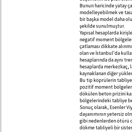
Bunun haricinde yatay ç
modelleyebilmek ve tasa
bir başka model daha ol
şekilde sunulmuştur.
Yapısal hesaplarda kiriş
negatif moment bölgeler
çatlaması dikkate alınmış
olan ve İstanbul'da kulla
hesaplarında da aynı tre
hesaplarda merkezkaç, la
kaynaklanan diğer yüklem
Bu tip köprülerin tabli
pozitif moment bölgele
dökülen beton prizini k
bölgelerindeki tabliye 
Sonuç olarak, Esenler V
dayanımının yetersiz olm
gibi nedenlerden ötürü da
dökme tabliyeli bir siste