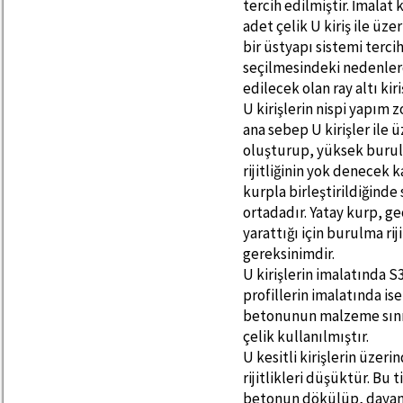
tercih edilmiştir. İmalat
adet çelik U kiriş ile ü
bir üstyapı sistemi terci
seçilmesindeki nedenlerd
edilecek olan ray altı ki
U kirişlerin nispi yapım 
ana sebep U kirişler ile 
oluşturup, yüksek burulma
rijitliğinin yok denecek 
kurpla birleştirildiğinde
ortadadır. Yatay kurp, g
yarattığı için burulma rij
gereksinimdir.
U kirişlerin imalatında S
profillerin imalatında ise
betonunun malzeme sınıf
çelik kullanılmıştır.
U kesitli kirişlerin üzer
rijitlikleri düşüktür. Bu
betonun dökülüp, dayan