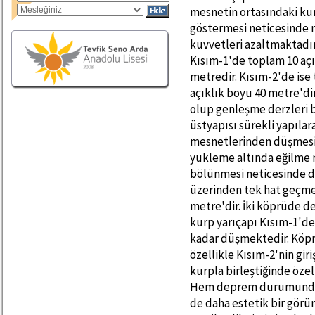
mesnetin ortasındaki kur
göstermesi neticesinde 
kuvvetleri azaltmaktadı
Kısım-1'de toplam 10 aç
metredir. Kısım-2'de is
açıklık boyu 40 metre'dir
olup genleşme derzleri 
üstyapısı sürekli yapıla
mesnetlerinden düşmesi 
yükleme altında eğilme 
bölünmesi neticesinde da
üzerinden tek hat geçmek
metre'dir. İki köprüde d
kurp yarıçapı Kısım-1'de
kadar düşmektedir. Köp
özellikle Kısım-2'nin gir
kurpla birleştiğinde öze
Hem deprem durumunda a
de daha estetik bir görü